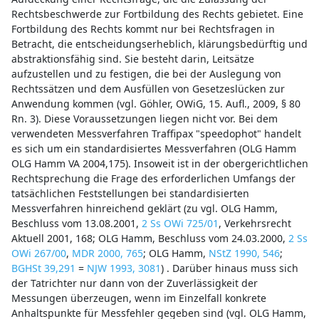
Rechtsbeschwerde zur Fortbildung des Rechts gebietet. Eine
Fortbildung des Rechts kommt nur bei Rechtsfragen in
Betracht, die entscheidungserheblich, klärungsbedürftig und
abstraktionsfähig sind. Sie besteht darin, Leitsätze
aufzustellen und zu festigen, die bei der Auslegung von
Rechtssätzen und dem Ausfüllen von Gesetzeslücken zur
Anwendung kommen (vgl. Göhler, OWiG, 15. Aufl., 2009, § 80
Rn. 3). Diese Voraussetzungen liegen nicht vor. Bei dem
verwendeten Messverfahren Traffipax "speedophot" handelt
es sich um ein standardisiertes Messverfahren (OLG Hamm
OLG Hamm VA 2004,175). Insoweit ist in der obergerichtlichen
Rechtsprechung die Frage des erforderlichen Umfangs der
tatsächlichen Feststellungen bei standardisierten
Messverfahren hinreichend geklärt (zu vgl. OLG Hamm,
Beschluss vom 13.08.2001,
2 Ss OWi 725/01
, Verkehrsrecht
Aktuell 2001, 168; OLG Hamm, Beschluss vom 24.03.2000,
2 Ss
OWi 267/00
,
MDR 2000, 765
; OLG Hamm,
NStZ 1990, 546
;
BGHSt 39,291
=
NJW 1993, 3081
) . Darüber hinaus muss sich
der Tatrichter nur dann von der Zuverlässigkeit der
Messungen überzeugen, wenn im Einzelfall konkrete
Anhaltspunkte für Messfehler gegeben sind (vgl. OLG Hamm,