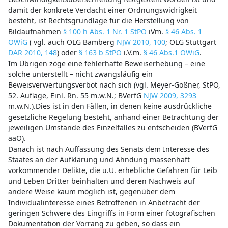
damit der konkrete Verdacht einer Ordnungswidrigkeit
besteht, ist Rechtsgrundlage für die Herstellung von
Bildaufnahmen
§ 100 h Abs. 1 Nr. 1 StPO
iVm.
§ 46 Abs. 1
OWiG
( vgl. auch OLG Bamberg
NJW 2010, 100
; OLG Stuttgart
DAR 2010, 148
) oder
§ 163 b StPO
i.V.m.
§ 46 Abs.1 OWiG
.
Im Übrigen zöge eine fehlerhafte Beweiserhebung – eine
solche unterstellt – nicht zwangsläufig ein
Beweisverwertungsverbot nach sich (vgl. Meyer-Goßner, StPO,
52. Auflage, Einl. Rn. 55 m.w.N.; BVerfG
NJW 2009, 3293
m.w.N.).Dies ist in den Fällen, in denen keine ausdrückliche
gesetzliche Regelung besteht, anhand einer Betrachtung der
jeweiligen Umstände des Einzelfalles zu entscheiden (BVerfG
aaO).
Danach ist nach Auffassung des Senats dem Interesse des
Staates an der Aufklärung und Ahndung massenhaft
vorkommender Delikte, die u.U. erhebliche Gefahren für Leib
und Leben Dritter beinhalten und deren Nachweis auf
andere Weise kaum möglich ist, gegenüber dem
Individualinteresse eines Betroffenen in Anbetracht der
geringen Schwere des Eingriffs in Form einer fotografischen
Dokumentation der Vorrang zu geben, so dass ein