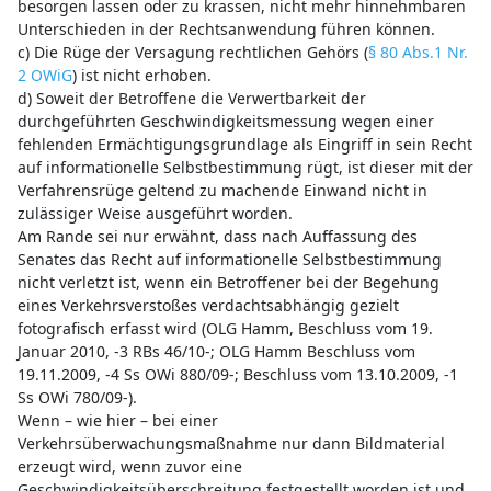
besorgen lassen oder zu krassen, nicht mehr hinnehmbaren
Unterschieden in der Rechtsanwendung führen können.
c) Die Rüge der Versagung rechtlichen Gehörs (
§ 80 Abs.1 Nr.
2 OWiG
) ist nicht erhoben.
d) Soweit der Betroffene die Verwertbarkeit der
durchgeführten Geschwindigkeitsmessung wegen einer
fehlenden Ermächtigungsgrundlage als Eingriff in sein Recht
auf informationelle Selbstbestimmung rügt, ist dieser mit der
Verfahrensrüge geltend zu machende Einwand nicht in
zulässiger Weise ausgeführt worden.
Am Rande sei nur erwähnt, dass nach Auffassung des
Senates das Recht auf informationelle Selbstbestimmung
nicht verletzt ist, wenn ein Betroffener bei der Begehung
eines Verkehrsverstoßes verdachtsabhängig gezielt
fotografisch erfasst wird (OLG Hamm, Beschluss vom 19.
Januar 2010, -3 RBs 46/10-; OLG Hamm Beschluss vom
19.11.2009, -4 Ss OWi 880/09-; Beschluss vom 13.10.2009, -1
Ss OWi 780/09-).
Wenn – wie hier – bei einer
Verkehrsüberwachungsmaßnahme nur dann Bildmaterial
erzeugt wird, wenn zuvor eine
Geschwindigkeitsüberschreitung festgestellt worden ist und