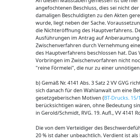
An diesen Maßstäben gemessen ist die hie
angefochtenen Beschluss, dies sei nicht der 
damaligen Beschuldigten zu den Akten gerei
wurde, liegt neben der Sache. Voraussetzun
die Nichteröffnung des Hauptverfahrens. De
Ausführungen im Antrag auf Anberaumung e
Zwischenverfahren durch Vernehmung einer Z
des Hauptverfahrens beschlossen hat. Das V
Vorbringen im Zwischenvorfahren nicht noch
"reine Förmelei", die nur zu einer unnötige
b) Gemäß Nr. 4141 Abs. 3 Satz 2 VV GVG ric
sich danach für den Wahlanwalt um eine B
gesetzgeberischen Motiven (
BT-Drucks. 15/1
berücksichtigen wären, ohne Bedeutung sin
in Gerold/Schmidt, RVG. 19. Aufl., VV 4141 
Die von dem Verteidiger des Beschwerdefü
20 % ist daher unbeachtlich. Verdient ist al