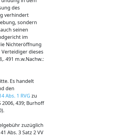
gründung in dem
ssung des
g verhindert
rhebung, sondern
 auch seinen
ndgericht im
die Nichteröffnung
Verteidiger dieses
8,. 491 m.w.Nachw.:
tte. Es handelt
nd den
14 Abs. 1 RVG
zu
2006, 439; Burhoff
).
elgebühr zuzüglich
41 Abs. 3 Satz 2 VV