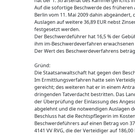
hat der 1. Strafsenat des Kammergerichts i
Auf die sofortige Beschwerde des früheren 
Berlin vom 11. Mai 2009 dahin abgeändert,
Auslagen auf weitere 36,89 EUR nebst Zinse
festgesetzt werden.
Der Beschwerdeführer hat 16,5 % der Gebühr
ihm im-Beschwerdeverfahren erwachsenen n
Der Wert des Beschwerdeverfahrens beträg
Gründ:
Die Staatsanwaltschaft hat gegen den Bes
Im Ermittlungsverfahren hatte sein Verteid
gereicht; des weiteren hat er in einem Ant
dringenden Tatverdacht bestritten. Das La
der Überprüfung der Einlassung des Angesch
abgelehnt und die notwendigen Auslagen d
Beschluss hat die RechtspfIegerin im Koste
Beschwerdeführers auf einen Betrag von 37
4141 VV RVG, die der Verteidiger auf 186,00