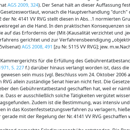
enat
AGS 2009, 324
). Der Senat hält an dieser Auffassung fes
em Gesetzeswortlaut, wonach die Hauptverhandlung "durch" d
der Nr. 4141 VV RVG stellt diesen in Abs. .1 normierten Gru
eweisregel an die Hand. In den praktischen Konsequenzen si
auf das Erfordernis der (Mit-)Kausalität verzichtet und .je
rfahrens gerichtet und zur Verfahrensbeendigung „objektiv 
Zivilsenat)
AGS 2008, 491
[zu Nr. 5115 VV RVG]; jew. m.w.Nach
 Kammergerichts für die Erfüllung des Gebührentatbestan
971, S. 227
f.) darüber hinaus verlangt worden ist, dass die
gewesen sein muss (vgl. Beschluss vom 24. Oktober 2006 aa0
RVG allein zuständige Senat hieran nicht fest. Die Gesetz
eber den Gebührentatbestand geschaffen hat, weil er nämli
. Dass er ausschließlich solche Tätigkeiten vergütet wissen
agsgefunden. Zudem ist die Bestimmung, was intensiv und 
eiten in das Kostenfestsetzungsverfahren zu verlagern, hieße
 gerade mit der Regelung der Nr. 4141 VV RVG geschaffen w