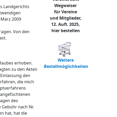
Wegweiser
es Landgerichts
für Vereine
otwendigen
und Mitglieder,
. März 2009
12. Aufl. 2025,
hier bestellen
tragen. Von den
ast.
Weitere
 Raubes erhoben.
Bestellmöglichkeiten
lagten zu den Akten
 Einlassung den
rfahren, die mich
uptverfahrens
m angefochtenen
lagen des
e Gebühr nach Nr.
n hat, hat die