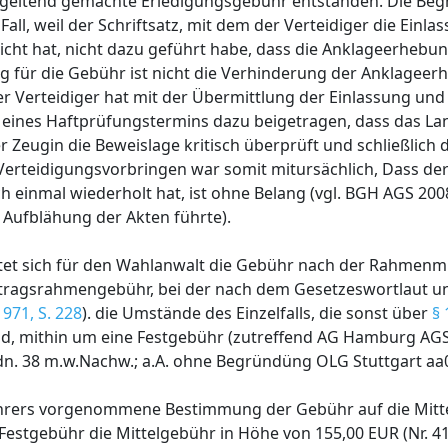
r geltend gemachte Erledigungsgebühr entstanden. Die Be
Fall, weil der Schriftsatz, mit dem der Verteidiger die Einla
cht hat, nicht dazu geführt habe, dass die Anklageerhebun
g für die Gebühr ist nicht die Verhinderung der Anklagee
r Verteidiger hat mit der Übermittlung der Einlassung und
ines Haftprüfungstermins dazu beigetragen, dass das La
eugin die Beweislage kritisch überprüft und schließlich 
erteidigungsvorbringen war somit mitursächlich, Dass der 
 einmal wiederholt hat, ist ohne Belang (vgl. BGH AGS 200
n Aufblähung der Akten führte).
htet sich für den Wahlanwalt die Gebühr nach der Rahmenmi
etragsrahmengebühr, bei der nach dem Gesetzeswortlaut u
971, S. 228
). die Umstände des Einzelfalls, die sonst über
§ 
d, mithin um eine Festgebühr (zutreffend AG Hamburg AGS 
Rdn. 38 m.w.Nachw.; a.A. ohne Begründüng OLG Stuttgart aa0
hrers vorgenommene Bestimmung der Gebühr auf die Mitt
s Festgebühr die Mittelgebühr in Höhe von 155,00 EUR (Nr. 41