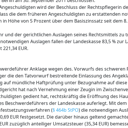
n Berlin am 30. September 2011 beschlossen:
Angeschuldigten wird der Beschluss der Rechtspflegerin d
 dass die dem früheren Angeschuldigten zu erstattenden n
n in Höhe von 5 Prozent über dem Basiszinssatz seit dem 8
 und der gerichtlichen Auslagen seines Rechtsmittels zu 
otwendigen Auslagen fallen der Landeskasse 83,5 % zur L
t 221,34 EUR.
chwerdeführer Anklage wegen des. Vorwurfs des schweren
iger die den Tatvorwurf bestreitende Einlassung des Angek
rag auf mündliche Haftprüfung unter Bezugnahme auf diese
ndgericht hat nach Vernehmung einer Zeugin im Zwischenve
uldigten gedient hat, rechtskräftig die Eröffnung des Ha
es Beschwerdeführers der Landeskasse auferlegt. Mit de
nfestsetzungsverfahren (
§ 464b StPO
) die notwendigen Aus
0,69 EUR festgesetzt. Die darüber hinaus geltend gemacht
 EUR zuzüglich anteiliger Umsatzsteuer (35,34 EUR) bemesse