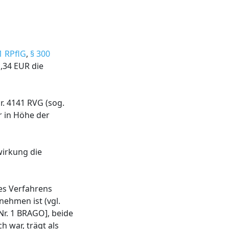
1 RPflG
,
§ 300
1,34 EUR die
r. 4141 RVG (sog.
r in Höhe der
wirkung die
es Verfahrens
nehmen ist (vgl.
 Nr. 1 BRAGO], beide
h war, trägt als