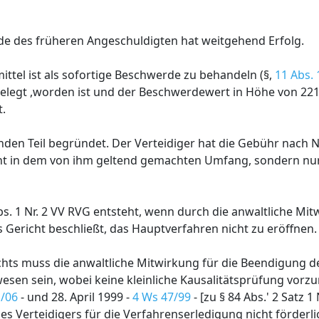
de des früheren Angeschuldigten hat weitgehend Erfolg.
ittel ist als sofortige Beschwerde zu behandeln (§,
11 Abs. 
eingelegt ,worden ist und der Beschwerdewert in Höhe von 22
t.
den Teil begründet. Der Verteidiger hat die Gebühr nach N
icht in dem von ihm geltend gemachten Umfang, sondern nu
s. 1 Nr. 2 VV RVG entsteht, wenn durch die anwaltliche Mit
Gericht beschließt, das Hauptverfahren nicht zu eröffnen.
ts muss die anwaltliche Mitwirkung für die Beendigung d
wesen sein, wobei keine kleinliche Kausalitätsprüfung vorzu
1/06
- und 28. April 1999 -
4 Ws 47/99
- [zu § 84 Abs.' 2 Satz 1
 des Verteidigers für die Verfahrenserledigung nicht förderlic