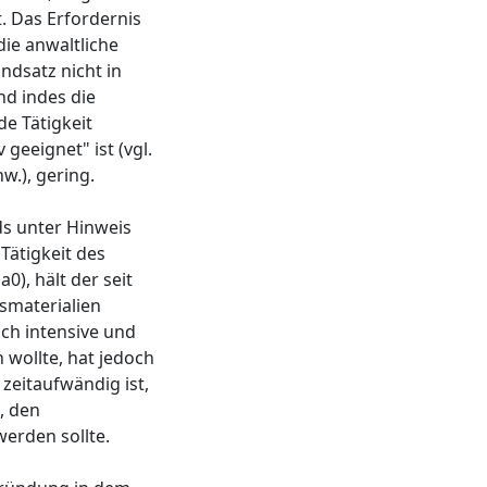
t. Das Erfordernis
ie anwaltliche
ndsatz nicht in
nd indes die
de Tätigkeit
geeignet" ist (vgl.
w.), gering.
ds unter Hinweis
 Tätigkeit des
), hält der seit
esmaterialien
ch intensive und
 wollte, hat jedoch
zeitaufwändig ist,
, den
erden sollte.