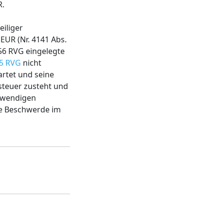
R.
iliger
 EUR (Nr. 4141 Abs.
 56 RVG eingelegte
55 RVG
nicht
rtet und seine
steuer zusteht und
otwendigen
ie Beschwerde im