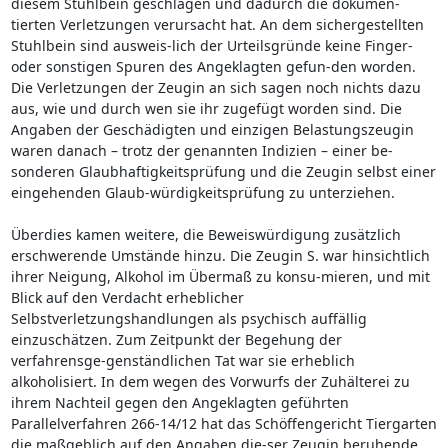
diesem Stuhlbein geschlagen und dadurch die dokumen-
tierten Verletzungen verursacht hat. An dem sichergestellten
Stuhlbein sind ausweis-lich der Urteilsgründe keine Finger-
oder sonstigen Spuren des Angeklagten gefun-den worden.
Die Verletzungen der Zeugin an sich sagen noch nichts dazu
aus, wie und durch wen sie ihr zugefügt worden sind. Die
Angaben der Geschädigten und einzigen Belastungszeugin
waren danach – trotz der genannten Indizien – einer be-
sonderen Glaubhaftigkeitsprüfung und die Zeugin selbst einer
eingehenden Glaub-würdigkeitsprüfung zu unterziehen.
Überdies kamen weitere, die Beweiswürdigung zusätzlich
erschwerende Umstände hinzu. Die Zeugin S. war hinsichtlich
ihrer Neigung, Alkohol im Übermaß zu konsu-mieren, und mit
Blick auf den Verdacht erheblicher
Selbstverletzungshandlungen als psychisch auffällig
einzuschätzen. Zum Zeitpunkt der Begehung der
verfahrensge-genständlichen Tat war sie erheblich
alkoholisiert. In dem wegen des Vorwurfs der Zuhälterei zu
ihrem Nachteil gegen den Angeklagten geführten
Parallelverfahren 266-14/12 hat das Schöffengericht Tiergarten
die maßgeblich auf den Angaben die-ser Zeugin beruhende