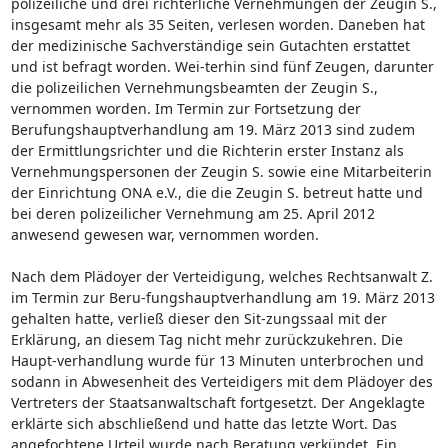
polizeiliche und drei richterliche Vernehmungen der Zeugin S.,
insgesamt mehr als 35 Seiten, verlesen worden. Daneben hat
der medizinische Sachverständige sein Gutachten erstattet
und ist befragt worden. Wei-terhin sind fünf Zeugen, darunter
die polizeilichen Vernehmungsbeamten der Zeugin S.,
vernommen worden. Im Termin zur Fortsetzung der
Berufungshauptverhandlung am 19. März 2013 sind zudem
der Ermittlungsrichter und die Richterin erster Instanz als
Vernehmungspersonen der Zeugin S. sowie eine Mitarbeiterin
der Einrichtung ONA e.V., die die Zeugin S. betreut hatte und
bei deren polizeilicher Vernehmung am 25. April 2012
anwesend gewesen war, vernommen worden.
Nach dem Plädoyer der Verteidigung, welches Rechtsanwalt Z.
im Termin zur Beru-fungshauptverhandlung am 19. März 2013
gehalten hatte, verließ dieser den Sit-zungssaal mit der
Erklärung, an diesem Tag nicht mehr zurückzukehren. Die
Haupt-verhandlung wurde für 13 Minuten unterbrochen und
sodann in Abwesenheit des Verteidigers mit dem Plädoyer des
Vertreters der Staatsanwaltschaft fortgesetzt. Der Angeklagte
erklärte sich abschließend und hatte das letzte Wort. Das
angefochtene Urteil wurde nach Beratung verkündet. Ein