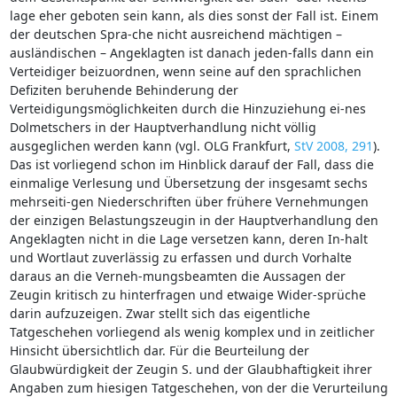
lage eher geboten sein kann, als dies sonst der Fall ist. Einem
der deutschen Spra-che nicht ausreichend mächtigen –
ausländischen – Angeklagten ist danach jeden-falls dann ein
Verteidiger beizuordnen, wenn seine auf den sprachlichen
Defiziten beruhende Behinderung der
Verteidigungsmöglichkeiten durch die Hinzuziehung ei-nes
Dolmetschers in der Hauptverhandlung nicht völlig
ausgeglichen werden kann (vgl. OLG Frankfurt,
StV 2008, 291
).
Das ist vorliegend schon im Hinblick darauf der Fall, dass die
einmalige Verlesung und Übersetzung der insgesamt sechs
mehrseiti-gen Niederschriften über frühere Vernehmungen
der einzigen Belastungszeugin in der Hauptverhandlung den
Angeklagten nicht in die Lage versetzen kann, deren In-halt
und Wortlaut zuverlässig zu erfassen und durch Vorhalte
daraus an die Verneh-mungsbeamten die Aussagen der
Zeugin kritisch zu hinterfragen und etwaige Wider-sprüche
darin aufzuzeigen. Zwar stellt sich das eigentliche
Tatgeschehen vorliegend als wenig komplex und in zeitlicher
Hinsicht übersichtlich dar. Für die Beurteilung der
Glaubwürdigkeit der Zeugin S. und der Glaubhaftigkeit ihrer
Angaben zum hiesigen Tatgeschehen, von der die Verurteilung