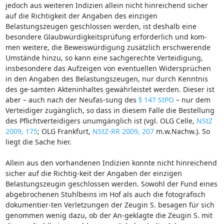
jedoch aus weiteren Indizien allein nicht hinreichend sicher
auf die Richtigkeit der Angaben des einzigen
Belastungszeugen geschlossen werden, ist deshalb eine
besondere Glaubwürdigkeitsprüfung erforderlich und kom-
men weitere, die Beweiswürdigung zusätzlich erschwerende
Umstände hinzu, so kann eine sachgerechte Verteidigung,
insbesondere das Aufzeigen von eventuellen Widersprüchen
in den Angaben des Belastungszeugen, nur durch Kenntnis
des ge-samten Akteninhaltes gewährleistet werden. Dieser ist
aber – auch nach der Neufas-sung des
§ 147 StPO
– nur dem
Verteidiger zugänglich, so dass in diesem Falle die Bestellung
des Pflichtverteidigers unumgänglich ist (vgl. OLG Celle,
NStZ
2009, 175
; OLG Frankfurt,
NStZ-RR 2009, 207
m.w.Nachw.). So
liegt die Sache hier.
Allein aus den vorhandenen Indizien konnte nicht hinreichend
sicher auf die Richtig-keit der Angaben der einzigen
Belastungszeugin geschlossen werden. Sowohl der Fund eines
abgebrochenen Stuhlbeins im Hof als auch die fotografisch
dokumentier-ten Verletzungen der Zeugin S. besagen für sich
genommen wenig dazu, ob der An-geklagte die Zeugin S. mit