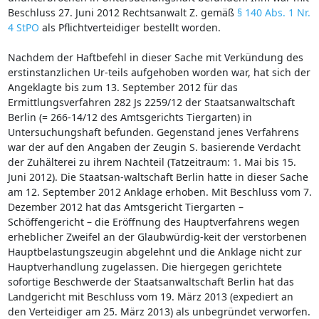
Beschluss 27. Juni 2012 Rechtsanwalt Z. gemäß
§ 140 Abs. 1 Nr.
4 StPO
als Pflichtverteidiger bestellt worden.
Nachdem der Haftbefehl in dieser Sache mit Verkündung des
erstinstanzlichen Ur-teils aufgehoben worden war, hat sich der
Angeklagte bis zum 13. September 2012 für das
Ermittlungsverfahren 282 Js 2259/12 der Staatsanwaltschaft
Berlin (= 266-14/12 des Amtsgerichts Tiergarten) in
Untersuchungshaft befunden. Gegenstand jenes Verfahrens
war der auf den Angaben der Zeugin S. basierende Verdacht
der Zuhälterei zu ihrem Nachteil (Tatzeitraum: 1. Mai bis 15.
Juni 2012). Die Staatsan-waltschaft Berlin hatte in dieser Sache
am 12. September 2012 Anklage erhoben. Mit Beschluss vom 7.
Dezember 2012 hat das Amtsgericht Tiergarten –
Schöffengericht – die Eröffnung des Hauptverfahrens wegen
erheblicher Zweifel an der Glaubwürdig-keit der verstorbenen
Hauptbelastungszeugin abgelehnt und die Anklage nicht zur
Hauptverhandlung zugelassen. Die hiergegen gerichtete
sofortige Beschwerde der Staatsanwaltschaft Berlin hat das
Landgericht mit Beschluss vom 19. März 2013 (expediert an
den Verteidiger am 25. März 2013) als unbegründet verworfen.