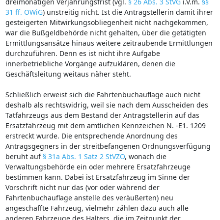
dreimonatigen Verjährungsfrist (vgl.
§ 26 Abs. 3 StVG
i.V.m.
§§
31 ff. OWiG
) unstreitig nicht. Ist die Antragstellerin damit ihrer
gesteigerten Mitwirkungsobliegenheit nicht nachgekommen,
war die Bußgeldbehörde nicht gehalten, über die getätigten
Ermittlungsansätze hinaus weitere zeitraubende Ermittlungen
durchzuführen. Denn es ist nicht ihre Aufgabe
innerbetriebliche Vorgänge aufzuklären, denen die
Geschäftsleitung weitaus näher steht.
Schließlich erweist sich die Fahrtenbuchauflage auch nicht
deshalb als rechtswidrig, weil sie nach dem Ausscheiden des
Tatfahrzeugs aus dem Bestand der Antragstellerin auf das
Ersatzfahrzeug mit dem amtlichen Kennzeichen N. -E1. 1209
erstreckt wurde. Die entsprechende Anordnung des
Antragsgegners in der streitbefangenen Ordnungsverfügung
beruht auf
§ 31a Abs. 1 Satz 2 StVZO
, wonach die
Verwaltungsbehörde ein oder mehrere Ersatzfahrzeuge
bestimmen kann. Dabei ist Ersatzfahrzeug im Sinne der
Vorschrift nicht nur das (vor oder während der
Fahrtenbuchauflage anstelle des veräußerten) neu
angeschaffte Fahrzeug, vielmehr zählen dazu auch alle
anderen Fahrzeuge des Halters, die im Zeitpunkt der