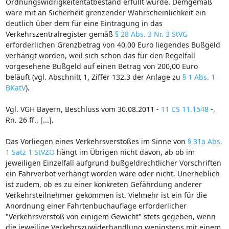
Ordnungswidrigkeitentatbestand erfüllt wurde. Demgemäß
wäre mit an Sicherheit grenzender Wahrscheinlichkeit ein
deutlich über dem für eine Eintragung in das
Verkehrszentralregister gemäß
§ 28 Abs. 3 Nr. 3 StVG
erforderlichen Grenzbetrag von 40,00 Euro liegendes Bußgeld
verhängt worden, weil sich schon das für den Regelfall
vorgesehene Bußgeld auf einen Betrag von 200,00 Euro
beläuft (vgl. Abschnitt 1, Ziffer 132.3 der Anlage zu
§ 1 Abs. 1
BKatV
).
Vgl. VGH Bayern, Beschluss vom 30.08.2011 -
11 CS 11.1548
-,
Rn. 26 ff., [...].
Das Vorliegen eines Verkehrsverstoßes im Sinne von
§ 31a Abs.
1 Satz 1 StVZO
hängt im Übrigen nicht davon, ab ob im
jeweiligen Einzelfall aufgrund bußgeldrechtlicher Vorschriften
ein Fahrverbot verhängt worden wäre oder nicht. Unerheblich
ist zudem, ob es zu einer konkreten Gefährdung anderer
Verkehrsteilnehmer gekommen ist. Vielmehr ist ein für die
Anordnung einer Fahrtenbuchauflage erforderlicher
"Verkehrsverstoß von einigem Gewicht" stets gegeben, wenn
die jeweilige Verkehrszuwiderhandlung wenigstens mit einem