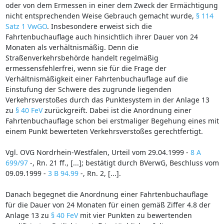
oder von dem Ermessen in einer dem Zweck der Ermächtigung
nicht entsprechenden Weise Gebrauch gemacht wurde,
§ 114
Satz 1 VwGO
. Insbesondere erweist sich die
Fahrtenbuchauflage auch hinsichtlich ihrer Dauer von 24
Monaten als verhältnismäßig. Denn die
Straßenverkehrsbehörde handelt regelmäßig
ermessensfehlerfrei, wenn sie für die Frage der
Verhältnismäßigkeit einer Fahrtenbuchauflage auf die
Einstufung der Schwere des zugrunde liegenden
Verkehrsverstoßes durch das Punktesystem in der Anlage 13
zu
§ 40 FeV
zurückgreift. Dabei ist die Anordnung einer
Fahrtenbuchauflage schon bei erstmaliger Begehung eines mit
einem Punkt bewerteten Verkehrsverstoßes gerechtfertigt.
Vgl. OVG Nordrhein-Westfalen, Urteil vom 29.04.1999 -
8 A
699/97
-, Rn. 21 ff., [...]; bestätigt durch BVerwG, Beschluss vom
09.09.1999 -
3 B 94.99
-, Rn. 2, [...].
Danach begegnet die Anordnung einer Fahrtenbuchauflage
für die Dauer von 24 Monaten für einen gemäß Ziffer 4.8 der
Anlage 13 zu
§ 40 FeV
mit vier Punkten zu bewertenden