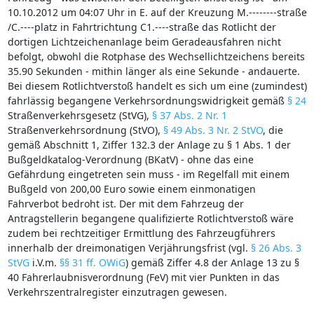
10.10.2012 um 04:07 Uhr in E. auf der Kreuzung M.--------straße
/C.----platz in Fahrtrichtung C1.----straße das Rotlicht der
dortigen Lichtzeichenanlage beim Geradeausfahren nicht
befolgt, obwohl die Rotphase des Wechsellichtzeichens bereits
35.90 Sekunden - mithin länger als eine Sekunde - andauerte.
Bei diesem Rotlichtverstoß handelt es sich um eine (zumindest)
fahrlässig begangene Verkehrsordnungswidrigkeit gemäß
§ 24
Straßenverkehrsgesetz (StVG),
§ 37 Abs. 2 Nr. 1
Straßenverkehrsordnung (StVO),
§ 49 Abs. 3 Nr. 2 StVO
, die
gemäß Abschnitt 1, Ziffer 132.3 der Anlage zu § 1 Abs. 1 der
Bußgeldkatalog-Verordnung (BKatV) - ohne das eine
Gefährdung eingetreten sein muss - im Regelfall mit einem
Bußgeld von 200,00 Euro sowie einem einmonatigen
Fahrverbot bedroht ist. Der mit dem Fahrzeug der
Antragstellerin begangene qualifizierte Rotlichtverstoß wäre
zudem bei rechtzeitiger Ermittlung des Fahrzeugführers
innerhalb der dreimonatigen Verjährungsfrist (vgl.
§ 26 Abs. 3
StVG
i.V.m.
§§ 31 ff. OWiG
) gemäß Ziffer 4.8 der Anlage 13 zu §
40 Fahrerlaubnisverordnung (FeV) mit vier Punkten in das
Verkehrszentralregister einzutragen gewesen.