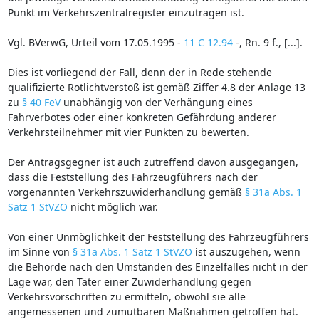
Punkt im Verkehrszentralregister einzutragen ist.
Vgl. BVerwG, Urteil vom 17.05.1995 -
11 C 12.94
-, Rn. 9 f., [...].
Dies ist vorliegend der Fall, denn der in Rede stehende
qualifizierte Rotlichtverstoß ist gemäß Ziffer 4.8 der Anlage 13
zu
§ 40 FeV
unabhängig von der Verhängung eines
Fahrverbotes oder einer konkreten Gefährdung anderer
Verkehrsteilnehmer mit vier Punkten zu bewerten.
Der Antragsgegner ist auch zutreffend davon ausgegangen,
dass die Feststellung des Fahrzeugführers nach der
vorgenannten Verkehrszuwiderhandlung gemäß
§ 31a Abs. 1
Satz 1 StVZO
nicht möglich war.
Von einer Unmöglichkeit der Feststellung des Fahrzeugführers
im Sinne von
§ 31a Abs. 1 Satz 1 StVZO
ist auszugehen, wenn
die Behörde nach den Umständen des Einzelfalles nicht in der
Lage war, den Täter einer Zuwiderhandlung gegen
Verkehrsvorschriften zu ermitteln, obwohl sie alle
angemessenen und zumutbaren Maßnahmen getroffen hat.