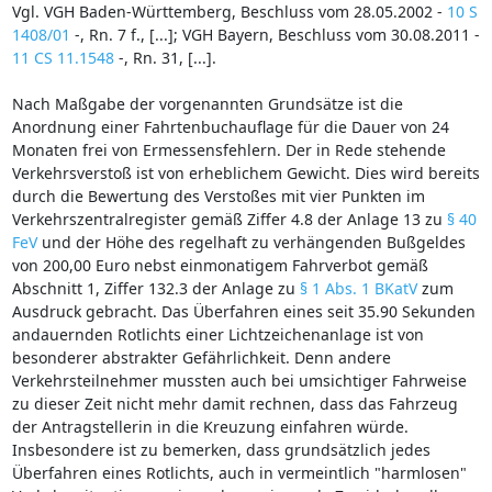
Vgl. VGH Baden-Württemberg, Beschluss vom 28.05.2002 -
10 S
1408/01
-, Rn. 7 f., [...]; VGH Bayern, Beschluss vom 30.08.2011 -
11 CS 11.1548
-, Rn. 31, [...].
Nach Maßgabe der vorgenannten Grundsätze ist die
Anordnung einer Fahrtenbuchauflage für die Dauer von 24
Monaten frei von Ermessensfehlern. Der in Rede stehende
Verkehrsverstoß ist von erheblichem Gewicht. Dies wird bereits
durch die Bewertung des Verstoßes mit vier Punkten im
Verkehrszentralregister gemäß Ziffer 4.8 der Anlage 13 zu
§ 40
FeV
und der Höhe des regelhaft zu verhängenden Bußgeldes
von 200,00 Euro nebst einmonatigem Fahrverbot gemäß
Abschnitt 1, Ziffer 132.3 der Anlage zu
§ 1 Abs. 1 BKatV
zum
Ausdruck gebracht. Das Überfahren eines seit 35.90 Sekunden
andauernden Rotlichts einer Lichtzeichenanlage ist von
besonderer abstrakter Gefährlichkeit. Denn andere
Verkehrsteilnehmer mussten auch bei umsichtiger Fahrweise
zu dieser Zeit nicht mehr damit rechnen, dass das Fahrzeug
der Antragstellerin in die Kreuzung einfahren würde.
Insbesondere ist zu bemerken, dass grundsätzlich jedes
Überfahren eines Rotlichts, auch in vermeintlich "harmlosen"