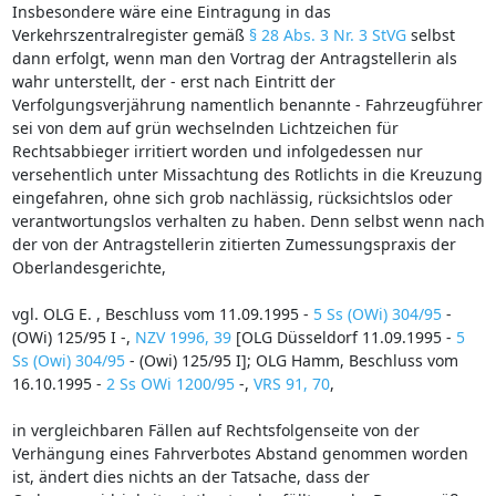
Insbesondere wäre eine Eintragung in das
Verkehrszentralregister gemäß
§ 28 Abs. 3 Nr. 3 StVG
selbst
dann erfolgt, wenn man den Vortrag der Antragstellerin als
wahr unterstellt, der - erst nach Eintritt der
Verfolgungsverjährung namentlich benannte - Fahrzeugführer
sei von dem auf grün wechselnden Lichtzeichen für
Rechtsabbieger irritiert worden und infolgedessen nur
versehentlich unter Missachtung des Rotlichts in die Kreuzung
eingefahren, ohne sich grob nachlässig, rücksichtslos oder
verantwortungslos verhalten zu haben. Denn selbst wenn nach
der von der Antragstellerin zitierten Zumessungspraxis der
Oberlandesgerichte,
vgl. OLG E. , Beschluss vom 11.09.1995 -
5 Ss (OWi) 304/95
-
(OWi) 125/95 I -,
NZV 1996, 39
[OLG Düsseldorf 11.09.1995 -
5
Ss (Owi) 304/95
- (Owi) 125/95 I]; OLG Hamm, Beschluss vom
16.10.1995 -
2 Ss OWi 1200/95
-,
VRS 91, 70
,
in vergleichbaren Fällen auf Rechtsfolgenseite von der
Verhängung eines Fahrverbotes Abstand genommen worden
ist, ändert dies nichts an der Tatsache, dass der