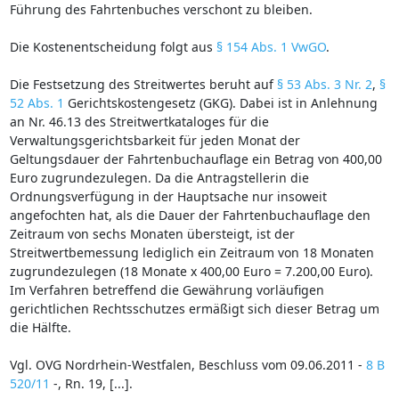
Führung des Fahrtenbuches verschont zu bleiben.
Die Kostenentscheidung folgt aus
§ 154 Abs. 1 VwGO
.
Die Festsetzung des Streitwertes beruht auf
§ 53 Abs. 3 Nr. 2
,
§
52 Abs. 1
Gerichtskostengesetz (GKG). Dabei ist in Anlehnung
an Nr. 46.13 des Streitwertkataloges für die
Verwaltungsgerichtsbarkeit für jeden Monat der
Geltungsdauer der Fahrtenbuchauflage ein Betrag von 400,00
Euro zugrundezulegen. Da die Antragstellerin die
Ordnungsverfügung in der Hauptsache nur insoweit
angefochten hat, als die Dauer der Fahrtenbuchauflage den
Zeitraum von sechs Monaten übersteigt, ist der
Streitwertbemessung lediglich ein Zeitraum von 18 Monaten
zugrundezulegen (18 Monate x 400,00 Euro = 7.200,00 Euro).
Im Verfahren betreffend die Gewährung vorläufigen
gerichtlichen Rechtsschutzes ermäßigt sich dieser Betrag um
die Hälfte.
Vgl. OVG Nordrhein-Westfalen, Beschluss vom 09.06.2011 -
8 B
520/11
-, Rn. 19, [...].