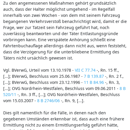
Zu den angemessenen Maßnahmen gehört grundsätzlich
auch, dass der Halter möglichst umgehend - im Regelfall
innerhalb von zwei Wochen - von dem mit seinem Fahrzeug
begangenen Verkehrsverstoß benachrichtigt wird, damit er die
Frage, wer zur Tatzeit sein Fahrzeug geführt hat, noch
zuverlässig beantworten und der Täter Entlastungsgründe
vorbringen kann. Eine verspätete Anhörung schließt eine
Fahrtenbuchauflage allerdings dann nicht aus, wenn feststeht,
dass die Verzögerung für die unterbliebene Ermittlung des
Täters nicht ursächlich gewesen ist.
Vgl. BVerwG, Urteil vom 13.10.1978 -
VII C 77.74
-, Rn. 15 ff.,
[...]; BVerwG, Beschluss vom 25.06.1987 -
7 B 139.87
-, Rn. 2 f.,
[...]; BVerwG, Beschluss vom 23.12.1996 -
11 B 84.96
-, Rn. 3,
[...]; OVG Nordrhein-Westfalen, Beschluss vom 09.06.2011 -
8 B
520/11
-, Rn. 3 ff., [...]; OVG Nordrhein-Westfalen, Beschluss
vom 15.03.2007 -
8 B 2746/06
-, Rn. 9, [...].
Dies gilt namentlich für die Fälle, in denen nach den
gegebenen Umständen erkennbar ist, dass auch eine frühere
Ermittlung nicht zu einem Ermittlungserfolg geführt hätte,