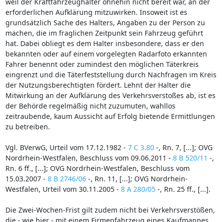
weil der Kraftfahrzeughalter ohnehin nicht bereit war, an der
erforderlichen Aufklärung mitzuwirken. Insoweit ist es
grundsätzlich Sache des Halters, Angaben zu der Person zu
machen, die im fraglichen Zeitpunkt sein Fahrzeug geführt
hat. Dabei obliegt es dem Halter insbesondere, dass er den
bekannten oder auf einem vorgelegten Radarfoto erkannten
Fahrer benennt oder zumindest den möglichen Täterkreis
eingrenzt und die Täterfeststellung durch Nachfragen im Kreis
der Nutzungsberechtigten fördert. Lehnt der Halter die
Mitwirkung an der Aufklärung des Verkehrsverstoßes ab, ist es
der Behörde regelmäßig nicht zuzumuten, wahllos
zeitraubende, kaum Aussicht auf Erfolg bietende Ermittlungen
zu betreiben.
Vgl. BVerwG, Urteil vom 17.12.1982 -
7 C 3.80
-, Rn. 7, [...]; OVG
Nordrhein-Westfalen, Beschluss vom 09.06.2011 -
8 B 520/11
-,
Rn. 6 ff., [...]; OVG Nordrhein-Westfalen, Beschluss vom
15.03.2007 -
8 B 2746/06
-, Rn. 11, [...]; OVG Nordrhein-
Westfalen, Urteil vom 30.11.2005 -
8 A 280/05
-, Rn. 25 ff., [...].
Die Zwei-Wochen-Frist gilt zudem nicht bei Verkehrsverstößen,
die - wie hier - mit einem Firmenfahrzeug eines Kaufmannes