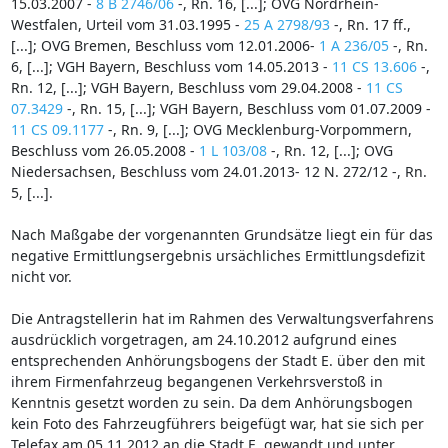
15.03.2007 -
8 B 2746/06
-, Rn. 16, [...]; OVG Nordrhein-
Westfalen, Urteil vom 31.03.1995 -
25 A 2798/93
-, Rn. 17 ff.,
[...]; OVG Bremen, Beschluss vom 12.01.2006-
1 A 236/05
-, Rn.
6, [...]; VGH Bayern, Beschluss vom 14.05.2013 -
11 CS 13.606
-,
Rn. 12, [...]; VGH Bayern, Beschluss vom 29.04.2008 -
11 CS
07.3429
-, Rn. 15, [...]; VGH Bayern, Beschluss vom 01.07.2009 -
11 CS 09.1177
-, Rn. 9, [...]; OVG Mecklenburg-Vorpommern,
Beschluss vom 26.05.2008 -
1 L 103/08
-, Rn. 12, [...]; OVG
Niedersachsen, Beschluss vom 24.01.2013- 12 N. 272/12 -, Rn.
5, [...].
Nach Maßgabe der vorgenannten Grundsätze liegt ein für das
negative Ermittlungsergebnis ursächliches Ermittlungsdefizit
nicht vor.
Die Antragstellerin hat im Rahmen des Verwaltungsverfahrens
ausdrücklich vorgetragen, am 24.10.2012 aufgrund eines
entsprechenden Anhörungsbogens der Stadt E. über den mit
ihrem Firmenfahrzeug begangenen Verkehrsverstoß in
Kenntnis gesetzt worden zu sein. Da dem Anhörungsbogen
kein Foto des Fahrzeugführers beigefügt war, hat sie sich per
Telefax am 05.11.2012 an die Stadt E. gewandt und unter