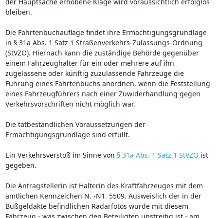
der Hauptsache erhobene Klage wird voraussichtlich erfolglos
bleiben.
Die Fahrtenbuchauflage findet ihre Ermächtigungsgrundlage
in § 31a Abs. 1 Satz 1 Straßenverkehrs-Zulassungs-Ordnung
(StVZO). Hiernach kann die zuständige Behörde gegenüber
einem Fahrzeughalter für ein oder mehrere auf ihn
zugelassene oder künftig zuzulassende Fahrzeuge die
Führung eines Fahrtenbuchs anordnen, wenn die Feststellung
eines Fahrzeugführers nach einer Zuwiderhandlung gegen
Verkehrsvorschriften nicht möglich war.
Die tatbestandlichen Voraussetzungen der
Ermächtigungsgrundlage sind erfüllt.
Ein Verkehrsverstoß im Sinne von
§ 31a Abs. 1 Satz 1 StVZO
ist
gegeben.
Die Antragstellerin ist Halterin des Kraftfahrzeuges mit dem
amtlichen Kennzeichen N. -N1. 5509. Ausweislich der in der
Bußgeldakte befindlichen Radarfotos wurde mit diesem
Fahrzeug - was zwischen den Beteiligten unstreitig ist - am