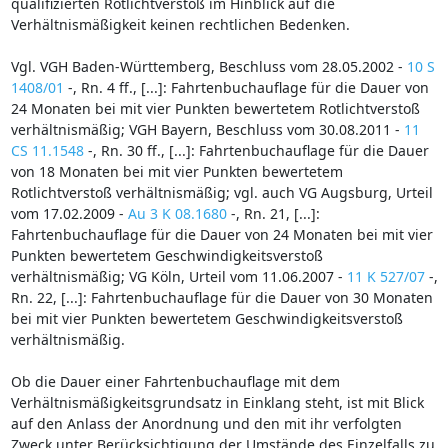
qualifizierten Rotlichtverstoß im Hinblick auf die
Verhältnismäßigkeit keinen rechtlichen Bedenken.
Vgl. VGH Baden-Württemberg, Beschluss vom 28.05.2002 -
10 S
1408/01
-, Rn. 4 ff., [...]: Fahrtenbuchauflage für die Dauer von
24 Monaten bei mit vier Punkten bewertetem Rotlichtverstoß
verhältnismäßig; VGH Bayern, Beschluss vom 30.08.2011 -
11
CS 11.1548
-, Rn. 30 ff., [...]: Fahrtenbuchauflage für die Dauer
von 18 Monaten bei mit vier Punkten bewertetem
Rotlichtverstoß verhältnismäßig; vgl. auch VG Augsburg, Urteil
vom 17.02.2009 -
Au 3 K 08.1680
-, Rn. 21, [...]:
Fahrtenbuchauflage für die Dauer von 24 Monaten bei mit vier
Punkten bewertetem Geschwindigkeitsverstoß
verhältnismäßig; VG Köln, Urteil vom 11.06.2007 -
11 K 527/07
-,
Rn. 22, [...]: Fahrtenbuchauflage für die Dauer von 30 Monaten
bei mit vier Punkten bewertetem Geschwindigkeitsverstoß
verhältnismäßig.
Ob die Dauer einer Fahrtenbuchauflage mit dem
Verhältnismäßigkeitsgrundsatz in Einklang steht, ist mit Blick
auf den Anlass der Anordnung und den mit ihr verfolgten
Zweck unter Berücksichtigung der Umstände des Einzelfalls zu