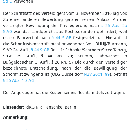
StPO
verworfen.
Der Schriftsatz des Verteidigers vom 3. November 2016 lag vor.
Zu einer anderen Bewertung gab er keinen Anlass. An der
verlangten Bewilligung der Privilegierung nach
§ 25 Abs. 2a
StVG
war das Landgericht aus Rechtsgründen gehindert, weil
es ein Fahrverbot nach
§ 44 StGB
festgesetzt hat. Hierauf ist
die Schonfristvorschrift nicht anwendbar (vgl. BHHJJ/Burmann,
StVR 24. Aufl.,
§ 44 StGB
Rn. 11; Schönke/Schröder/Stree/Kinzig,
StGB 29. Aufl., § 44 Rn. 20; Krumm, Fahrverbot in
Bußgeldsachen 3. Aufl., § 26 Rn. 5). Die durch den Verteidiger
bezeichnete Entscheidung, nach der die Bewilligung der
Schonfrist zwingend ist (OLG Düsseldorf
NZV 2001, 89
), betrifft
§ 25 Abs. 1 StVG
.
Der Angeklagte hat die Kosten seines Rechtsmittels zu tragen.
Einsender:
RiKG K.P. Hanschke, Berlin
Anmerkung: