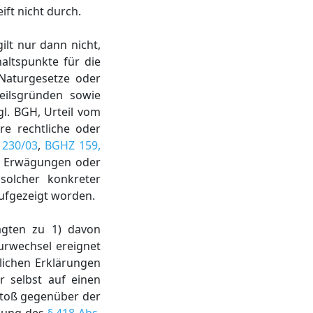
ift nicht durch.
lt nur dann nicht,
altspunkte für die
Naturgesetze oder
eilsgründen sowie
l. BGH, Urteil vom
are rechtliche oder
 230/03
,
BGHZ 159,
akte Erwägungen oder
solcher konkreter
aufgezeigt worden.
agten zu 1) davon
urwechsel ereignet
tlichen Erklärungen
r selbst auf einen
rstoß gegenüber der