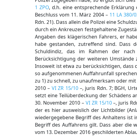
Polizei zugegeben habe, so ergibt sich die
1 ZPO
, d.h. eine entsprechende Erklärung
Beschluss vom 11. März 2004 –
11 LA 380/0
Rdn. 21). Dass allein die Polizei eine Schu
durch ein Ankreuzen festgehaltene Zugestän
Angaben des klägerischen Fahrers, er habe
habe gestanden, zutreffend sind. Dass de
Schuldindiz, das im Rahmen der nac
Berücksichtigung der weiteren Umstände zu
Insoweit ist etwa zu berücksichtigen, dass
so aufgenommenen Auffahrunfall sprechen, 
zu 1) zu schnell, zu unaufmerksam oder mi
2010 –
VI ZR 15/10
–, juris Rdn. 7; BGH, Urt
setzt eine Teilüberdeckung der Schädens an
30. November 2010 –
VI ZR 15/10
–, juris R
der es hier ausweislich der Lichtbilder (Anl
wiedergegebene Begriff des Anhaltens ist i
Begriff des Auffahrens gilt. Dass aber die
vom 13. Dezember 2016 geschilderten Ablau