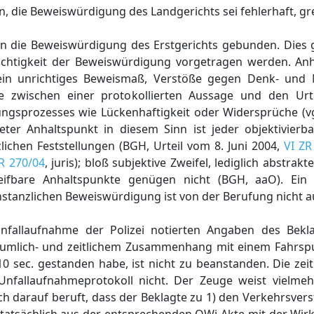
, die Beweiswürdigung des Landgerichts sei fehlerhaft, gre
n die Beweiswürdigung des Erstgerichts gebunden. Dies gi
chtigkeit der Beweiswürdigung vorgetragen werden. Anh
 ein unrichtiges Beweismaß, Verstöße gegen Denk- und 
he zwischen einer protokollierten Aussage und den Urt
ngsprozesses wie Lückenhaftigkeit oder Widersprüche (vg
kreter Anhaltspunkt in diesem Sinn ist jeder objektivierb
lichen Feststellungen (BGH, Urteil vom 8. Juni 2004,
VI ZR
R 270/04
, juris); bloß subjektive Zweifel, lediglich abstr
ifbare Anhaltspunkte genügen nicht (BGH, aaO). Ein 
tinstanzlichen Beweiswürdigung ist von der Berufung nicht 
Unfallaufnahme der Polizei notierten Angaben des Bekl
 räumlich- und zeitlichem Zusammenhang mit einem Fahrsp
0 sec. gestanden habe, ist nicht zu beanstanden. Die zei
Unfallaufnahmeprotokoll nicht. Der Zeuge weist vielmeh
ich darauf beruft, dass der Beklagte zu 1) den Verkehrsve