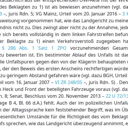
s tatsächlich aus der entsprechenden OWi-Akte mit der Wi
 des Beklagten zu 1) ist als bewiesen anzunehmen (vgl. 
3
–, juris Rdn. 5; VG Mainz, Urteil vom 20. Januar 2016 –
3 
ldzuweisung vorgenommen hat, wie das Landgericht zu meinen
dnis nicht zu. Dies zwingt aber nicht zu der Annahme, jede
 sich bereits vollständig in dem linken Fahrstreifen bef
r Beklagte zu 1) einen Verkehrsverstoß zugegeben hat,
h
§ 286 Abs. 1 Satz 1 ZPO
vorzunehmenden Gesamt
 bewerten ist. Ein bestimmter Ablauf des Unfalls ist dam
 die Unfallspuren gegen den von der Klägerin behaupteten 
der den Beweis des ersten Anscheins rechtfertigen würde,
t zu geringem Abstand gefahren wäre (vgl. dazu BGH, Urte
eil vom 16. Januar 2007 –
VI ZR 248/05
–, juris Rdn. 5) . De
 Heck und Front der beteiligten Fahrzeuge voraus (vgl. d
dn. 8; Senat, Beschluss vom 20. November 2013 –
22 U 72/1
age B 4, Bl. 66 d.A.) fehlt. Auch der im polizeilichen Unfa
n der Alltagssprache kein feststehender Begriff, was im Ü
 wesentlichen Umstände für die Richtigkeit des vom Beklag
fs sprechen, wie das Landgericht überzeugend annimmt, er