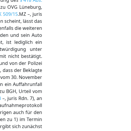
rkung des
§ 418 Abs.
dazu OVG Lüneburg,
K 509/15
.MZ –, juris
 scheint, lässt das
nfalls die weiteren
unden und sein Auto
 ist lediglich ein
würdigung unter
it nicht bestätigt.
und von der Polizei
 dass der Beklagte
il vom 30. November
nn ein Auffahrunfall
azu BGH, Urteil vom
3
–, juris Rdn. 7), an
llaufnahmeprotokoll
brigen auch für den
ten zu 1) im Termin
gibt sich zunächst