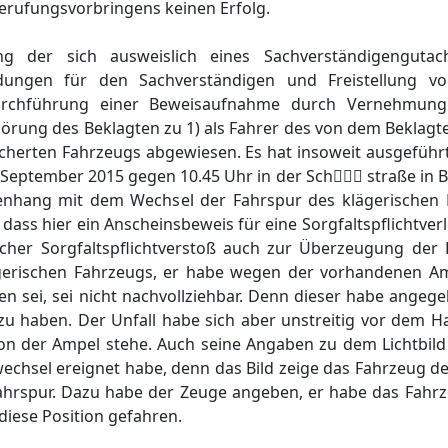
erufungsvorbringens keinen Erfolg.
g der sich ausweislich eines Sachverständigenguta
dungen für den Sachverständigen und Freistellung von
Durchführung einer Beweisaufnahme durch Vernehmung
örung des Beklagten zu 1) als Fahrer des von dem Beklagt
sicherten Fahrzeugs abgewiesen. Es hat insoweit ausgeführt
 September 2015 gegen 10.45 Uhr in der Sch straße in Be
enhang mit dem Wechsel der Fahrspur des klägerischen 
o dass hier ein Anscheinsbeweis für eine Sorgfaltspflichtve
olcher Sorgfaltspflichtverstoß auch zur Überzeugung der
gerischen Fahrzeugs, er habe wegen der vorhandenen Am
en sei, sei nicht nachvollziehbar. Denn dieser habe angege
 haben. Der Unfall habe sich aber unstreitig vor dem Hau
on der Ampel stehe. Auch seine Angaben zu dem Lichtbild
wechsel ereignet habe, denn das Bild zeige das Fahrzeug d
Fahrspur. Dazu habe der Zeuge angeben, er habe das Fahrz
diese Position gefahren.