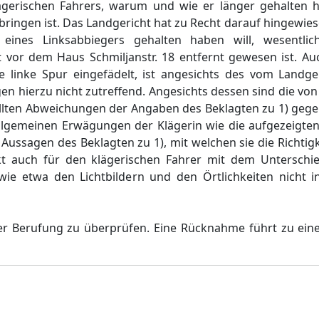
ägerischen Fahrers, warum und wie er länger gehalten h
 bringen ist. Das Landgericht hat zu Recht darauf hingewies
eines Linksabbiegers gehalten haben will, wesentlic
 vor dem Haus Schmiljanstr. 18 entfernt gewesen ist. Au
ie linke Spur eingefädelt, ist angesichts des vom Landge
n hierzu nicht zutreffend. Angesichts dessen sind die von 
ellten Abweichungen der Angaben des Beklagten zu 1) geg
allgemeinen Erwägungen der Klägerin wie die aufgezeigten
ussagen des Beklagten zu 1), mit welchen sie die Richtig
nkt auch für den klägerischen Fahrer mit dem Unterschie
e etwa den Lichtbildern und den Örtlichkeiten nicht i
der Berufung zu überprüfen. Eine Rücknahme führt zu ein