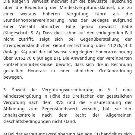
Die Klägerin verweist insoweit auf die bewusste Täuschung
über die Bedeutung der Mindestvergütungsklausel, die zu
einer weitaus höheren Vergütung führe als die
Stundenhonorarvereinbarung, was der Beklagte aufgrund
einer Vielzahl ähnlicher Fälle genau gewusst habe
(Klageschrift S. 8). Dass dies schon auf den vorliegenden Fall
nicht zutrifft, zeigt sich bei Gegenüberstellung der
streitgegenständlichen Gebührenrechnung über 11.276,44 €
(Anlage K4) und der hilfsweise vorgelegten Honorarrechnung
über 9.162,70 € (Anlage B1). Die Anwendung der vereinbarten
Fünfzehnminutenklausel bewirkt, dass sich die in Rechnung
gestellten Honorare in einer ähnlichen Größenordnung
bewegen.
3. Soweit die Vergütungsvereinbarung in § 1 eine
Mindestvergütung in Höhe des Dreifachen der gesetzlichen
Vergütung nach dem RVG und die Hinzurechnung der
Abfindung zum Gegenstandswert vorsieht, hält sie der
Inhaltskontrolle nach dem Recht der Allgemeinen
Geschäftsbedingungen nicht stand.
a) Bei der Vergütungsvereinbarung (Anlage K1) handelt es sich