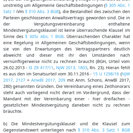
unstreitig um Allgemeine Geschäftsbedingungen (
§ 305 Abs. 1
Satz 1
iVm
§ 310 Abs. 3 BGB
), die Bestandteil des zwischen den
Parteien geschlossenen Anwaltsvertrags geworden sind. Die in
der Vergütungsvereinbarung enthaltene
Mindestvergütungsklausel ist keine überraschende Klausel im
Sinne des
§ 305c Abs. 1 BGB
. Überraschenden Charakter hat
eine Regelung in Allgemeinen Geschäftsbedingungen, wenn
sie von den Erwartungen des Vertragspartners deutlich
abweicht und dieser mit ihr den Umständen nach
vernünftigerweise nicht zu rechnen braucht (BGH, Urteil vom
26.02.2013 -
XI ZR 417/11
,
NJW 2013, 1803
, Rn. 23). Hieran fehlt
es aus den im Senatsurteil vom 30.11.2016 -
15 U 1298/16
(
NJW
2017, 2127
=
AnwBl 2017, 209
mit Anm. Schons, AnwBl 2017,
280) genannten Gründen. Die Vereinbarung eines Zeithonorars
steht auch vorliegend nicht derart im Vordergrund, dass der
Mandant mit der Vereinbarung einer - hier dreifachen -
gesetzlichen Mindestvergütung daneben nicht zu rechnen
bräuchte.
b) Die Mindestvergütungsklausel und die Klausel zum
Gegenstandswert unterliegen nach
§ 310 Abs. 3 Satz 1 BGB