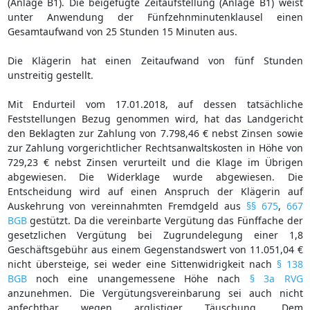
(Anlage B1). Die beigefügte Zeitaufstellung (Anlage B1) weist
unter Anwendung der Fünfzehnminutenklausel einen
Gesamtaufwand von 25 Stunden 15 Minuten aus.
Die Klägerin hat einen Zeitaufwand von fünf Stunden
unstreitig gestellt.
Mit Endurteil vom 17.01.2018, auf dessen tatsächliche
Feststellungen Bezug genommen wird, hat das Landgericht
den Beklagten zur Zahlung von 7.798,46 € nebst Zinsen sowie
zur Zahlung vorgerichtlicher Rechtsanwaltskosten in Höhe von
729,23 € nebst Zinsen verurteilt und die Klage im Übrigen
abgewiesen. Die Widerklage wurde abgewiesen. Die
Entscheidung wird auf einen Anspruch der Klägerin auf
Auskehrung von vereinnahmten Fremdgeld aus
§§ 675
,
667
BGB
gestützt. Da die vereinbarte Vergütung das Fünffache der
gesetzlichen Vergütung bei Zugrundelegung einer 1,8
Geschäftsgebühr aus einem Gegenstandswert von 11.051,04 €
nicht übersteige, sei weder eine Sittenwidrigkeit nach
§ 138
BGB
noch eine unangemessene Höhe nach
§ 3a RVG
anzunehmen. Die Vergütungsvereinbarung sei auch nicht
anfechtbar wegen arglistiger Täuschung. Dem