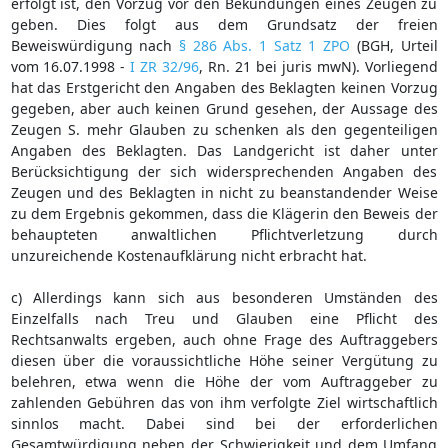
erfolgt ist, den Vorzug vor den Bekundungen eines Zeugen zu
geben. Dies folgt aus dem Grundsatz der freien
Beweiswürdigung nach
§ 286 Abs. 1 Satz 1 ZPO
(BGH, Urteil
vom 16.07.1998 -
I ZR 32/96
, Rn. 21 bei juris mwN). Vorliegend
hat das Erstgericht den Angaben des Beklagten keinen Vorzug
gegeben, aber auch keinen Grund gesehen, der Aussage des
Zeugen S. mehr Glauben zu schenken als den gegenteiligen
Angaben des Beklagten. Das Landgericht ist daher unter
Berücksichtigung der sich widersprechenden Angaben des
Zeugen und des Beklagten in nicht zu beanstandender Weise
zu dem Ergebnis gekommen, dass die Klägerin den Beweis der
behaupteten anwaltlichen Pflichtverletzung durch
unzureichende Kostenaufklärung nicht erbracht hat.
c) Allerdings kann sich aus besonderen Umständen des
Einzelfalls nach Treu und Glauben eine Pflicht des
Rechtsanwalts ergeben, auch ohne Frage des Auftraggebers
diesen über die voraussichtliche Höhe seiner Vergütung zu
belehren, etwa wenn die Höhe der vom Auftraggeber zu
zahlenden Gebühren das von ihm verfolgte Ziel wirtschaftlich
sinnlos macht. Dabei sind bei der erforderlichen
Gesamtwürdigung neben der Schwierigkeit und dem Umfang