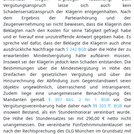
Vergütungsanspruch lasse sich auch kein
Schadensersatzanspruch der Klägerin entgegenhalten. Nach
dem Ergebnis der Parteianhörung und der
Zeugenvernehmung sei nicht bewiesen, dass die Klägerin den
Beklagten nach den Kosten für seine Tätigkeit gefragt habe
und er hierauf eine unzutreffende Antwort gegeben habe. Es
spreche viel dafür, dass der Beklagte die Klägerin auch ohne
ausdrückliche Nachfrage nach
§ 242 BGB
über die Höhe der zu
erwartenden Mindestvergütung hätte aufklären müssen.
Insoweit sei der Klägerin jedoch kein Schaden entstanden. Die
Bestimmungen über die Mindestvergütung in Höhe des
Dreifachen der gesetzlichen Vergütung und über die
Hinzurechnung der Abfindung zum Gegenstandswert seien
objektiv ungewöhnlich, überraschend und intransparent.
Zudem liege eine unangemessene Benachteiligung des
Mandanten gemäß
§ 307 Abs. 2 Nr. 1 BGB
vor. Die
Vergütungsvereinbarung habe daher nach
§§ 305 ff. BGB
nur
insoweit Bestand, als ein Stundenhonorar vereinbart wurde.
Die Höhe des Stundensatzes sei mit 290,00 € netto nicht
unangemessen. Die vereinbarte Fünfzehnminutenklausel sei
nach der Rechtsprechung des OLG München im Grundsatz mit