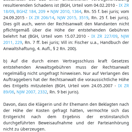
resultierenden Schadens ist (BGH, Urteil vom 04.02.2010 -
IX ZR
18/09
,
BGHZ 184, 209
=
NJW 2010, 1364
, Rn. 55 f. bei juris; vom
24.09.2015 -
IX ZR 206/14
,
NJW 2015, 3519
, Rn. 25 f. bei juris).
Dies gilt auch, wenn der Rechtsanwalt den Mandanten nicht
pflichtgemäß über die Höhe der entstehenden Gebühren
belehrt hat (BGH, Urteil vom 15.07.2010 -
IX ZR 227/09
,
NJW
2011, 229
, Rn. 7 ff. bei juris; Vill in: Fischer u.a., Handbuch der
Anwaltshaftung, 4. Aufl., § 2 Rn. 200).
b) Auf die durch einen Vertragsschluss kraft Gesetzes
entstehenden Anwaltsgebühren muss der Rechtsanwalt
regelmäßig nicht ungefragt hinweisen. Nur auf Verlangen des
Auftraggebers hat der Rechtsanwalt die voraussichtliche Höhe
des Entgelts mitzuteilen (BGH, Urteil vom 24.05.2007 -
IX ZR
89/06
,
NJW 2007, 2332
, Rn. 9 bei juris).
Davon, dass die Klägerin und ihr Ehemann den Beklagten nach
der Höhe der Kosten gefragt hätten, vermochte sich das
Erstgericht nach dem Ergebnis der erstinstanzlich
durchgeführten Beweisaufnahme und der Parteianhörung
nicht zu überzeugen.