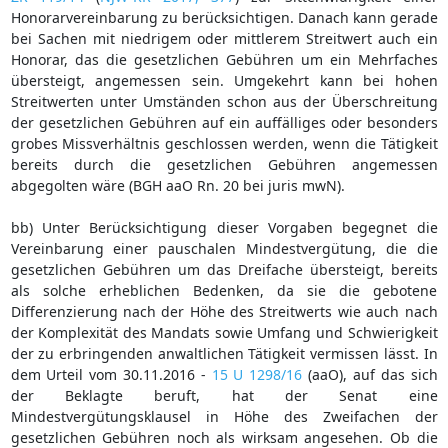
Honorarvereinbarung zu berücksichtigen. Danach kann gerade
bei Sachen mit niedrigem oder mittlerem Streitwert auch ein
Honorar, das die gesetzlichen Gebühren um ein Mehrfaches
übersteigt, angemessen sein. Umgekehrt kann bei hohen
Streitwerten unter Umständen schon aus der Überschreitung
der gesetzlichen Gebühren auf ein auffälliges oder besonders
grobes Missverhältnis geschlossen werden, wenn die Tätigkeit
bereits durch die gesetzlichen Gebühren angemessen
abgegolten wäre (BGH aaO Rn. 20 bei juris mwN).
bb) Unter Berücksichtigung dieser Vorgaben begegnet die
Vereinbarung einer pauschalen Mindestvergütung, die die
gesetzlichen Gebühren um das Dreifache übersteigt, bereits
als solche erheblichen Bedenken, da sie die gebotene
Differenzierung nach der Höhe des Streitwerts wie auch nach
der Komplexität des Mandats sowie Umfang und Schwierigkeit
der zu erbringenden anwaltlichen Tätigkeit vermissen lässt. In
dem Urteil vom 30.11.2016 -
15 U 1298/16
(aaO), auf das sich
der Beklagte beruft, hat der Senat eine
Mindestvergütungsklausel in Höhe des Zweifachen der
gesetzlichen Gebühren noch als wirksam angesehen. Ob die