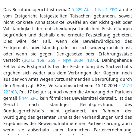
Das Berufungsgericht ist gemäß
§ 529 Abs. 1 Nr. 1 ZPO
an die
vom Erstgericht festgestellten Tatsachen gebunden, soweit
nicht konkrete Anhaltspunkte Zweifel an der Richtigkeit oder
Vollständigkeit der entscheidungserheblichen Feststellungen
begründen und deshalb eine erneute Feststellung gebieten.
Dies wäre der Fall, wenn die Beweiswürdigung des
Erstgerichts unvollständig oder in sich widersprüchlich ist,
oder wenn sie gegen Denkgesetze oder Erfahrungssätze
verstößt (
BGHZ 158, 269
=
NJW 2004, 1876
). Dahingehende
Fehler des Erstgerichts bei der Feststellung des Sachverhalts
ergeben sich weder aus dem Vorbringen der Klägerin noch
aus der von Amts wegen vorzunehmenden Überprüfung durch
den Senat (vgl. BGH, Versäumnisurteil vom 15.10.2004 -
V ZR
223/03
, Rn. 17 bei juris). Auch wenn die Anhörung der Parteien
gemäß
§ 141 ZPO
kein förmliches Beweismittel darstellt, ist das
Gericht nach ständiger Rechtsprechung des
Bundesgerichtshofs nicht gehindert, im Rahmen der
Würdigung des gesamten Inhalts der Verhandlungen und des
Ergebnisses der Beweisaufnahme einer Parteierklärung, auch
wenn sie außerhalb einer förmlichen Parteivernehmung