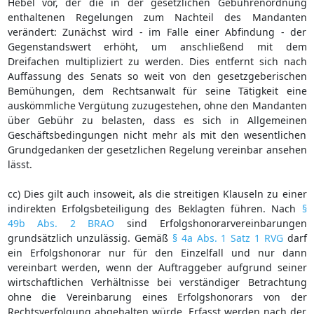
Hebel vor, der die in der gesetzlichen Gebührenordnung
enthaltenen Regelungen zum Nachteil des Mandanten
verändert: Zunächst wird - im Falle einer Abfindung - der
Gegenstandswert erhöht, um anschließend mit dem
Dreifachen multipliziert zu werden. Dies entfernt sich nach
Auffassung des Senats so weit von den gesetzgeberischen
Bemühungen, dem Rechtsanwalt für seine Tätigkeit eine
auskömmliche Vergütung zuzugestehen, ohne den Mandanten
über Gebühr zu belasten, dass es sich in Allgemeinen
Geschäftsbedingungen nicht mehr als mit den wesentlichen
Grundgedanken der gesetzlichen Regelung vereinbar ansehen
lässt.
cc) Dies gilt auch insoweit, als die streitigen Klauseln zu einer
indirekten Erfolgsbeteiligung des Beklagten führen. Nach
§
49b Abs. 2 BRAO
sind Erfolgshonorarvereinbarungen
grundsätzlich unzulässig. Gemäß
§ 4a Abs. 1 Satz 1 RVG
darf
ein Erfolgshonorar nur für den Einzelfall und nur dann
vereinbart werden, wenn der Auftraggeber aufgrund seiner
wirtschaftlichen Verhältnisse bei verständiger Betrachtung
ohne die Vereinbarung eines Erfolgshonorars von der
Rechtsverfolgung abgehalten würde. Erfasst werden nach der