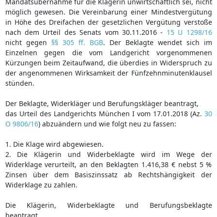
Mandatsübernahme für die Klägerin unwirtschaftlich sei, nicht
möglich gewesen. Die Vereinbarung einer Mindestvergütung
in Höhe des Dreifachen der gesetzlichen Vergütung verstoße
nach dem Urteil des Senats vom 30.11.2016 -
15 U 1298/16
nicht gegen
§§ 305 ff. BGB
. Der Beklagte wendet sich im
Einzelnen gegen die vom Landgericht vorgenommenen
Kürzungen beim Zeitaufwand, die überdies in Widerspruch zu
der angenommenen Wirksamkeit der Fünfzehnminutenklausel
stünden.
Der Beklagte, Widerkläger und Berufungskläger beantragt,
das Urteil des Landgerichts München I vom 17.01.2018 (Az.
30
O 9806/16
) abzuändern und wie folgt neu zu fassen:
1. Die Klage wird abgewiesen.
2. Die Klägerin und Widerbeklagte wird im Wege der
Widerklage verurteilt, an den Beklagten 1.416,38 € nebst 5 %
Zinsen über dem Basiszinssatz ab Rechtshängigkeit der
Widerklage zu zahlen.
Die Klägerin, Widerbeklagte und Berufungsbeklagte
beantragt,