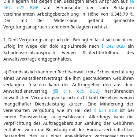
Die Klägerin hat gegen den Beklagten einen Anspruch aus
§§
667
,
675 BGB
auf Herausgabe der vom Beklagten
vereinnahmten Arbeitgeberzahlung in Höhe von 6.345,79 €.
Der mit der Widerklage geltend gemachte
Vergütungsanspruch steht dem Beklagten nicht zu.
1. Dem Vergütungsanspruch des Beklagten lässt sich nicht mit
Erfolg im Wege der dolo agit-Einrede nach
§ 242 BGB
ein
Schadensersatzanspruch wegen Schlechterfüllung des
Anwaltsvertrags entgegenhalten.
a) Grundsätzlich kann ein Rechtsanwalt trotz Schlechterfüllung
eines Anwaltsdienstvertrags die ihm geschuldeten Gebühren
verlangen. Insofern kann der Auftraggeber den aus dem
Anwaltsdienstvertrag (
§§ 611
,
675 BGB
) herrührenden
anwaltlichen Vergütungsanspruch nicht kraft Gesetzes wegen
mangelhafter Dienstleistung kürzen. Eine Minderung der
vereinbarten Vergütung wie im Fall des
§ 634 BGB
ist bei
einem Dienstvertrag ausgeschlossen. Allerdings kann die
Verpflichtung des Auftraggebers zur Zahlung der Gebühren
entfallen, wenn die Belastung mit der Honorarverbindlichkeit
Bestandteil des aus einer anwaltlichen Vertragsverletzung