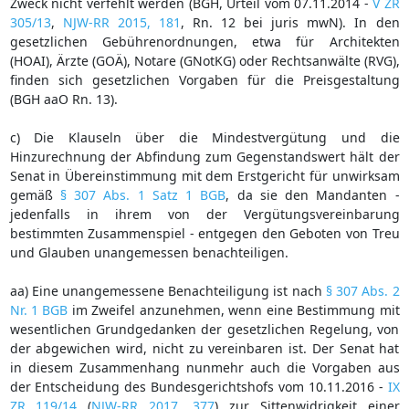
Zweck nicht verfehlt werden (BGH, Urteil vom 07.11.2014 -
V ZR
305/13
,
NJW-RR 2015, 181
, Rn. 12 bei juris mwN). In den
gesetzlichen Gebührenordnungen, etwa für Architekten
(HOAI), Ärzte (GOÄ), Notare (GNotKG) oder Rechtsanwälte (RVG),
finden sich gesetzlichen Vorgaben für die Preisgestaltung
(BGH aaO Rn. 13).
c) Die Klauseln über die Mindestvergütung und die
Hinzurechnung der Abfindung zum Gegenstandswert hält der
Senat in Übereinstimmung mit dem Erstgericht für unwirksam
gemäß
§ 307 Abs. 1 Satz 1 BGB
, da sie den Mandanten -
jedenfalls in ihrem von der Vergütungsvereinbarung
bestimmten Zusammenspiel - entgegen den Geboten von Treu
und Glauben unangemessen benachteiligen.
aa) Eine unangemessene Benachteiligung ist nach
§ 307 Abs. 2
Nr. 1 BGB
im Zweifel anzunehmen, wenn eine Bestimmung mit
wesentlichen Grundgedanken der gesetzlichen Regelung, von
der abgewichen wird, nicht zu vereinbaren ist. Der Senat hat
in diesem Zusammenhang nunmehr auch die Vorgaben aus
der Entscheidung des Bundesgerichtshofs vom 10.11.2016 -
IX
ZR 119/14
(
NJW-RR 2017, 377
) zur Sittenwidrigkeit einer