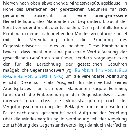
hiervon nach oben abweichende Mindestvergütungsklausel in
Höhe des Dreifachen der gesetzlichen Gebühren für sich
genommen ausreicht, um eine unangemessene
Benachteiligung des Mandanten zu begründen, braucht der
Senat vorliegend nicht zu entscheiden. Denn jedenfalls für die
Kombination einer dahingehenden Mindestvergütungsklausel
mit der Vereinbarung über die Erhöhung des
Gegenstandswerts ist dies zu bejahen. Diese Kombination
bewirkt, dass nicht nur eine pauschale Verdreifachung der
gesetzlichen Gebühren stattfindet, sondern vorgelagert sich
der für die Berechnung der gesetzlichen Gebühren
maßgebliche Gegenstandswert (vgl.
§ 2 Abs. 1
,
§ 13 Abs. 1
,
§ 23
RVG
,
§ 42 Abs. 2 Satz 1 GKG
) um die vereinbarte Abfindung
erhöht. Diese soll - als Ausgleich für den Verlust seines
Arbeitsplatzes - an sich dem Mandanten zugute kommen,
führt durch die Einbeziehung in den Gegenstandswert aber
ihrerseits dazu, dass die Mindestvergütung nach der
Vergütungsvereinbarung des Beklagten um einen weiteren
Faktor nach oben „geschraubt“ wird. Aufgrund der Regelung
über die Mindestvergütung in Verbindung mit der Regelung
zur Erhöhung des Gegenstandswerts liegt damit ein vierfacher