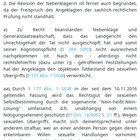
2. Die Revision der Nebenklägerin ist ferner auch begründet,
da der Freispruch des Angeklagten der sachlich-rechtlichen
Prüfung nicht standhält.
a) Zu Recht beanstanden Nebenklage und
Generalstaatswaltschaft, dass das Landgericht den
Unrechtsgehalt der Tat nicht ausgeschöpft hat und somit
seiner Kognitionspflicht (
§ 264 StPO
) nicht ausreichend
nachgekommen ist. Nach den - allerdings nicht
rechtsfehlerfrei (dazu unter c)) - getroffenen Feststellungen
hat der Angeklagte den objektiven Tatbestand des sexuellen
Übergriffs (
§ 177 Abs. 1 StGB
) verwirklicht.
aa) Durch
§ 177 Abs. 1 StGB
in der seit dem 10.11.2016
geltenden Fassung wird das Rechtsgut der sexuellen
Selbstbestimmung durch die sogenannte "Nein-heißt-Nein-
Lösung" umfassend, d.h. unabhängig von einem
Nötigungselement geschützt (
BT-Drs. 18/9097 S. 21
ff.). Wegen
sexuellen Übergriffs macht sich dementsprechend unter
anderem strafbar, wer an einer anderen Person gegen deren
erkennbaren Willen sexuelle Handlungen vornimmt.