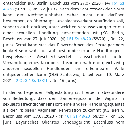
entscheiden (KG Berlin, Beschluss vom 27.07.2020 - (4)
161 Ss
48/20
(58/20) -, Rn. 22, juris). Nach dem Schutzzweck der Norm
kann der Rechtsgutinhaber daher nicht nur darüber
bestimmen, ob überhaupt Geschlechtsverkehr stattfinden soll,
sondern auch darüber, unter welchen Voraussetzungen er mit
einer sexuellen Handlung einverstanden ist (KG Berlin,
Beschluss vom 27. Juli 2020 - (4)
161 Ss 48/20
(58/20) -, Rn. 22,
juris). Somit kann sich das Einvernehmen des Sexualpartners
konkret sehr wohl nur auf bestimmte sexuelle Handlungen -
beispielsweise Geschlechtsverkehr ausschließlich unter
Verwendung eines Kondoms - beziehen, während gleichzeitig
anderen sexuellen Handlungen ein erkennbarer Wille
entgegenstehen kann (OLG Schleswig, Urteil vom 19. März
2021 -
2 OLG 4 Ss 13/21
-, Rn. 16, juris).
In der vorliegenden Fallgestaltung ist hierbei insbesondere
von Bedeutung, dass dem Samenerguss in der Vagina in
sexualstrafrechtlicher Hinsicht eine andere Handlungsqualität
als der "bloßen" vaginalen Penetration zukommt (KG Berlin,
Beschluss vom 27.07.2020 - (4)
161 Ss 48/20
(58/20) -, Rn. 25,
juris; Bayerisches Oberstes Landesgericht; Beschluss vom