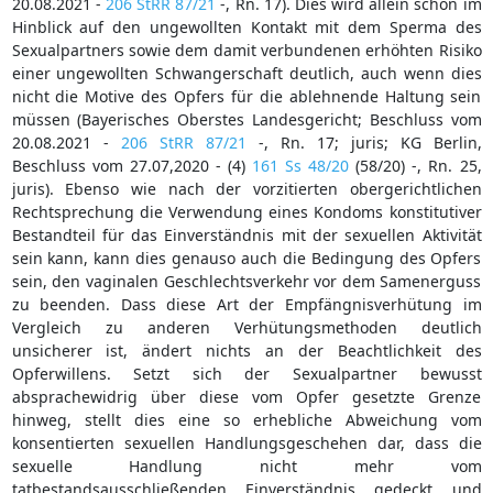
20.08.2021 -
206 StRR 87/21
-, Rn. 17). Dies wird allein schon im
Hinblick auf den ungewollten Kontakt mit dem Sperma des
Sexualpartners sowie dem damit verbundenen erhöhten Risiko
einer ungewollten Schwangerschaft deutlich, auch wenn dies
nicht die Motive des Opfers für die ablehnende Haltung sein
müssen (Bayerisches Oberstes Landesgericht; Beschluss vom
20.08.2021 -
206 StRR 87/21
-, Rn. 17; juris; KG Berlin,
Beschluss vom 27.07,2020 - (4)
161 Ss 48/20
(58/20) -, Rn. 25,
juris). Ebenso wie nach der vorzitierten obergerichtlichen
Rechtsprechung die Verwendung eines Kondoms konstitutiver
Bestandteil für das Einverständnis mit der sexuellen Aktivität
sein kann, kann dies genauso auch die Bedingung des Opfers
sein, den vaginalen Geschlechtsverkehr vor dem Samenerguss
zu beenden. Dass diese Art der Empfängnisverhütung im
Vergleich zu anderen Verhütungsmethoden deutlich
unsicherer ist, ändert nichts an der Beachtlichkeit des
Opferwillens. Setzt sich der Sexualpartner bewusst
absprachewidrig über diese vom Opfer gesetzte Grenze
hinweg, stellt dies eine so erhebliche Abweichung vom
konsentierten sexuellen Handlungsgeschehen dar, dass die
sexuelle Handlung nicht mehr vom
tatbestandsausschließenden Einverständnis gedeckt und