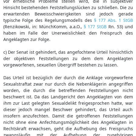
vor erhebliche Probleme stellen wird, die in subjektiver
Hinsicht bestehenden Feststellungslücken zu schließen. Die zu
erwartenden Beweisschwierigkeiten sind jedoch gerade
typische Folge des Regelungsmodells des
§ 177 Abs. 1 StGB
(Renzikowski, in: MünchKomm, a.a.O.,
§ 177 StGB
Rn. 53) und
haben im Falle der Unerweislichkeit den Freispruch des
Angeklagten zur Folge.
c) Der Senat ist gehindert, das angefochtene Urteil hinsichtlich
der objektiven Feststellungen zu dem dem Angeklagten
vorgeworfenen, sexuellen Übergriff bestehen zu lassen.
Das Urteil ist bezüglich der durch die Anklage vorgeworfene
Sexualstraftat zwar nur durch die Nebenklägerin angegriffen
worden, die durch die betreffenden Feststellungen nicht
beschwert ist. Da das Landgericht den Angeklagten von dem
ihm zur Last gelegten Sexualdelikt freigesprochen hatte, war
dieser jedoch mangel Beschwer gehindert, das Urteil auch
insofern anzufechten. Damit die getroffenen Feststellungen
nicht ohne eine Anfechtungsmöglichkeit des Angeklagten in
Rechtskraft erwachsen, geht die Aufhebung des Freispruchs
zwangsläufig mit der Aufhebung der zugehörigen