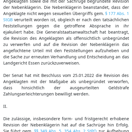
Angeklagten sowie die mit der Sachrüge begründete Revision
der Nebenklägerin. Die Nebenklägerin beanstandet, dass der
Angeklagte nicht wegen sexuellen Übergriffs gem.
§ 177 Abs. 1
StGB
verurteilt worden ist, obgleich er nach den tatsächlichen
Feststellungen gegen die getroffene Absprache in ihr
ejakuliert habe. Die Generalstaatsanwaltschaft hat beantragt,
die Revision des Angeklagten als offensichtlich unbegründet
zu verwerfen und auf die Revision der Nebenklägerin das
angefochtene Urteil mit den Feststellungen aufzuheben und
die Sache zur erneuten Verhandlung und Entscheidung an das
Landgericht Essen zurückzuverweisen.
Der Senat hat mit Beschluss vom 25.01.2022 die Revision des
Angeklagten mit der Maßgabe als unbegründet verworfen,
dass hinsichtlich der ausgeurteilten Geldstrafe
Zahlungserleichterungen bewilligt werden.
II.
Die zulässige, insbesondere form- und fristgerecht erhobene
Revision der Nebenklägerin hat auf die Sachrüge hin Erfolg.
Sie führt gem.
§§ 349 Abs. 5
,
354 Abs. 2 StPO
zur Aufhebung