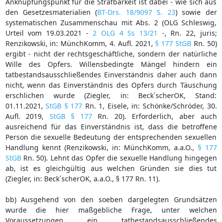
Anknüpfungspunkt für die Strafbarkeit ist dabei - wie sich aus
den Gesetzesmaterialien (
BT-Drs. 18/9097 S. 23
) sowie der
systematischen Zusammenschau mit Abs. 2 (OLG Schleswig,
Urteil vom 19.03.2021 -
2 OLG 4 Ss 13/21
-, Rn. 22, juris;
Renzikowski, in: MünchKomm, 4. Aufl. 2021,
§ 177 StGB
Rn. 50)
ergibt - nicht der rechtsgeschäftliche, sondern der natürliche
Wille des Opfers. Willensbedingte Mängel hindern ein
tatbestandsausschließendes Einverständnis daher auch dann
nicht, wenn das Einverständnis des Opfers durch Täuschung
erschlichen wurde (Ziegler, in: Beck´scherOK, Stand:
01.11.2021,
StGB § 177
Rn. 1, Eisele, in: Schönke/Schröder, 30.
Aufl. 2019,
StGB § 177
Rn. 20). Erforderlich, aber auch
ausreichend für das Einverständnis ist, dass die betroffene
Person die sexuelle Bedeutung der entsprechenden sexuellen
Handlung kennt (Renzikowski, in: MünchKomm, a.a.O.,
§ 177
StGB
Rn. 50). Lehnt das Opfer die sexuelle Handlung hingegen
ab, ist es gleichgültig aus welchen Gründen sie dies tut
(Ziegler, in: Beck´scherOK, a.a.O., § 177 Rn. 11).
bb) Ausgehend von den soeben dargelegten Grundsätzen
wurde die hier maßgebliche Frage, unter welchen
Voraussetzungen ein tatbestandsausschließendes