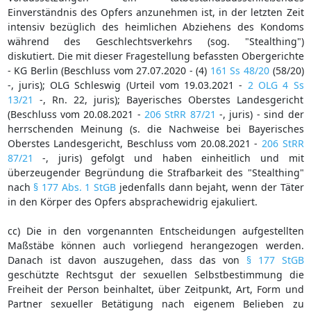
Einverständnis des Opfers anzunehmen ist, in der letzten Zeit
intensiv bezüglich des heimlichen Abziehens des Kondoms
während des Geschlechtsverkehrs (sog. "Stealthing")
diskutiert. Die mit dieser Fragestellung befassten Obergerichte
- KG Berlin (Beschluss vom 27.07.2020 - (4)
161 Ss 48/20
(58/20)
-, juris); OLG Schleswig (Urteil vom 19.03.2021 -
2 OLG 4 Ss
13/21
-, Rn. 22, juris); Bayerisches Oberstes Landesgericht
(Beschluss vom 20.08.2021 -
206 StRR 87/21
-, juris) - sind der
herrschenden Meinung (s. die Nachweise bei Bayerisches
Oberstes Landesgericht, Beschluss vom 20.08.2021 -
206 StRR
87/21
-, juris) gefolgt und haben einheitlich und mit
überzeugender Begründung die Strafbarkeit des "Stealthing"
nach
§ 177 Abs. 1 StGB
jedenfalls dann bejaht, wenn der Täter
in den Körper des Opfers absprachewidrig ejakuliert.
cc) Die in den vorgenannten Entscheidungen aufgestellten
Maßstäbe können auch vorliegend herangezogen werden.
Danach ist davon auszugehen, dass das von
§ 177 StGB
geschützte Rechtsgut der sexuellen Selbstbestimmung die
Freiheit der Person beinhaltet, über Zeitpunkt, Art, Form und
Partner sexueller Betätigung nach eigenem Belieben zu