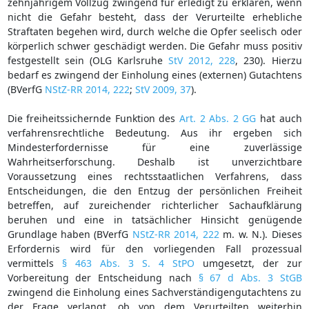
zehnjährigem Vollzug zwingend für erledigt zu erklären, wenn
nicht die Gefahr besteht, dass der Verurteilte erhebliche
Straftaten begehen wird, durch welche die Opfer seelisch oder
körperlich schwer geschädigt werden. Die Gefahr muss positiv
festgestellt sein (OLG Karlsruhe
StV 2012, 228
, 230). Hierzu
bedarf es zwingend der Einholung eines (externen) Gutachtens
(BVerfG
NStZ-RR 2014, 222
;
StV 2009, 37
).
Die freiheitssichernde Funktion des
Art. 2 Abs. 2 GG
hat auch
verfahrensrechtliche Bedeutung. Aus ihr ergeben sich
Mindesterfordernisse für eine zuverlässige
Wahrheitserforschung. Deshalb ist unverzichtbare
Voraussetzung eines rechtsstaatlichen Verfahrens, dass
Entscheidungen, die den Entzug der persönlichen Freiheit
betreffen, auf zureichender richterlicher Sachaufklärung
beruhen und eine in tatsächlicher Hinsicht genügende
Grundlage haben (BVerfG
NStZ-RR 2014, 222
m. w. N.). Dieses
Erfordernis wird für den vorliegenden Fall prozessual
vermittels
§ 463 Abs. 3 S. 4 StPO
umgesetzt, der zur
Vorbereitung der Entscheidung nach
§ 67 d Abs. 3 StGB
zwingend die Einholung eines Sachverständigengutachtens zu
der Frage verlangt, ob von dem Verurteilten weiterhin