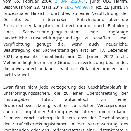
vom 05. Februar 2004,
2 BvR 2029/01
, Juris; OLG Hamm,
Beschluss vom 28. März 2019,
III-3 Ws 99/19
, Rz. 22, Juris). In
prozessualer Hinsicht führt dies zu einer Verpflichtung der
Gerichte, vor – fristgemäßer – Entscheidung über die
Fortdauer der langjährigen Unterbringung durch Einholung
eines Sachverständigengutachtens eine tragfähige
tatsächliche Entscheidungsgrundlage zu schaffen. Dieser
Verpflichtung genügt die, wenn auch neuerliche,
Beauftragung des Sachverständigen erst am 17. Dezember
2021 angesichts Fristablaufs am 05. Januar 2022 nicht.
Vielmehr liegt hierin eine Grundrechtsverletzung begründet,
die unverändert andauert, weil das Gutachten immer noch
nicht vorliegt.
Zwar führt nicht jede Verzögerung des Geschäftsablaufs in
Unterbringungssachen, die zu einer Überschreitung der
Fristvorgaben führt, automatisch zu einer
Grundrechtsverletzung, weil es zu solchen Verzögerungen
auch bei sorgfältiger Führung des Verfahrens kommen kann.
Es muss jedoch sichergestellt sein, dass der Geschäftsgang
der Strafvollstreckungskammer in der Verantwortung des
Vorsitzenden oder des Berichterstatters eine Fristenkontrolle