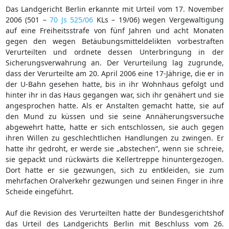
Das Landgericht Berlin erkannte mit Urteil vom 17. November
2006 (501 –
70 Js 525/06
KLs – 19/06) wegen Vergewaltigung
auf eine Freiheitsstrafe von fünf Jahren und acht Monaten
gegen den wegen Betäubungsmitteldelikten vorbestraften
Verurteilten und ordnete dessen Unterbringung in der
Sicherungsverwahrung an. Der Verurteilung lag zugrunde,
dass der Verurteilte am 20. April 2006 eine 17-Jährige, die er in
der U-Bahn gesehen hatte, bis in ihr Wohnhaus gefolgt und
hinter ihr in das Haus gegangen war, sich ihr genähert und sie
angesprochen hatte. Als er Anstalten gemacht hatte, sie auf
den Mund zu küssen und sie seine Annäherungsversuche
abgewehrt hatte, hatte er sich entschlossen, sie auch gegen
ihren Willen zu geschlechtlichen Handlungen zu zwingen. Er
hatte ihr gedroht, er werde sie „abstechen“, wenn sie schreie,
sie gepackt und rückwärts die Kellertreppe hinuntergezogen.
Dort hatte er sie gezwungen, sich zu entkleiden, sie zum
mehrfachen Oralverkehr gezwungen und seinen Finger in ihre
Scheide eingeführt.
Auf die Revision des Verurteilten hatte der Bundesgerichtshof
das Urteil des Landgerichts Berlin mit Beschluss vom 26.