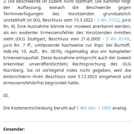
2. Die Beschwerde ist zudem nicht statthaft. Die Kammer folgt
der Auffassung, wonach die Beschwerde gegen
Terminverfügungen des Vorsitzenden grundsätzlich
unstatthaft ist (KG, Beschluss vom 15.3.2022 -
2 Ws 27/22
, juris
Rn. 9). Eine Ausnahme könnte nur insoweit anerkannt werden,
als ein evidenter Ermessensfehler des Vorsitzenden inmitten
steht (OLG Stuttgart, Beschluss vom 21.6.2005 -
5 Ws 81/05
,
juris Rn. 7 ff.; umfassende Nachweise zur Rspr. bei Burhoff,
Hdb.HV, 10. Aufl., Rn. 3070), regelmäßig also ein kompletter
Ermessensausfall. Diese Ausnahme entspricht auch der (soweit
erkennbar unveröffentlichten) Rechtsprechung des OLG
Nürnberg. Sie ist vorliegend indes nicht gegeben, weil die
Amtsrichterin ihren Beschluss vom 5.12.2023 eingehend und
ermessensfehlerfrei begründet hatte.
III.
Die Kostenentscheidung beruht auf
§ 465 Abs. 1 StPO
analog.
Einsender: