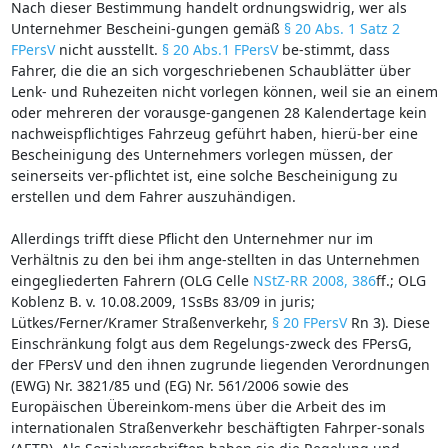
Nach dieser Bestimmung handelt ordnungswidrig, wer als
Unternehmer Bescheini-gungen gemäß
§ 20 Abs. 1 Satz 2
FPersV
nicht ausstellt.
§ 20 Abs.1 FPersV
be-stimmt, dass
Fahrer, die die an sich vorgeschriebenen Schaublätter über
Lenk- und Ruhezeiten nicht vorlegen können, weil sie an einem
oder mehreren der vorausge-gangenen 28 Kalendertage kein
nachweispflichtiges Fahrzeug geführt haben, hierü-ber eine
Bescheinigung des Unternehmers vorlegen müssen, der
seinerseits ver-pflichtet ist, eine solche Bescheinigung zu
erstellen und dem Fahrer auszuhändigen.
Allerdings trifft diese Pflicht den Unternehmer nur im
Verhältnis zu den bei ihm ange-stellten in das Unternehmen
eingegliederten Fahrern (OLG Celle
NStZ-RR 2008, 386
ff.; OLG
Koblenz B. v. 10.08.2009, 1SsBs 83/09 in juris;
Lütkes/Ferner/Kramer Straßenverkehr,
§ 20 FPersV
Rn 3). Diese
Einschränkung folgt aus dem Regelungs-zweck des FPersG,
der FPersV und den ihnen zugrunde liegenden Verordnungen
(EWG) Nr. 3821/85 und (EG) Nr. 561/2006 sowie des
Europäischen Übereinkom-mens über die Arbeit des im
internationalen Straßenverkehr beschäftigten Fahrper-sonals