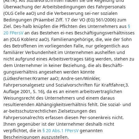
(AETR). Als Sozialvorschriften haben sie die Regelung und
Überwachung der Arbeitsbedingungen des Fahrpersonals
(OLG Celle aaO) und die Verbesserung sei-ner sozialen
Bedingungen (Präambel Ziff. 17 der VO (EG) 561/2006) zum
Ziel. Des-halb knüpfen die Pflichten des Unternehmers aus
§
20 FPersV
an das Bestehen ei-nes Beschäftigungsverhältnisses
an (OLG Koblenz aaO). Familienangehörige, die, wie der Sohn
des Betroffenen im vorliegenden Falle, nur gelegentlich aus
familiärer Verbundenheit im Unternehmen aushelfen und
nicht aufgrund eines Arbeitsvertrages tätig werden, stehen zu
dem Unternehmer in keiner Beziehung, die als Beschäfti-
gungsverhältnis angesehen werden könnte
(LütkesFerner/Kramer aaO; Andre-sen/Winkler,
Fahrpersonalgesetz und Sozialvorschriften für Kraftfahrer,3.
Auflage 2001, S. 16), da es an einem arbeitsvertraglichen
Weisungsrecht des Unternehmers und einem daraus
resultierenden Abhängigkeitsverhältnis fehlt. Die sozial- und
ar-beitsschutzrechtlichen Zielsetzungen des
Fahrpersonalrechts erfassen diesen Per-sonenkreis nicht.
Ihnen gegenüber ist der Unternehmer deshalb nicht
verpflichtet, die in
§ 20 Abs.1 FPersV
genannten
Bescheinigungen auszustellen.