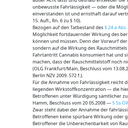
außer Acht lässt und deshalb entweder die 
unbewusste Fahrlässigkeit — oder die Mögli
einverstanden ist und ernsthaft darauf vert
15. Aufl., Rn. 6 zu § 10).
Bezogen auf den Tatbestand des
§ 24 a Abs.
Möglichkeit fortdauernder Wirkung des be
können und müssen. Denn der Vorwurf der s
sondern auf die Wirkung des Rauschmittels 
Fahrtantritt Cannabis konsumiert hat und s
machen, dass der Rauschmittelstoff noch ni
(OLG Frankfurt/Main, Beschluss vom 13.08.
Berlin NZV 2009. 572 f.).
Für die Annahme von Fahrlässigkeit reicht 
liegenden Wirkstoffkonzentration — die hier
Betroffenen unter Würdigung sämtlicher zu
Hamm, Beschluss vom 20 05.2008 —
5 Ss O
Zwar steht dabei der Annahme der fahrläss
Betroffenen keine spürbare Wirkung oder ga
Betroffener die Unberechenbarkeit von Raus