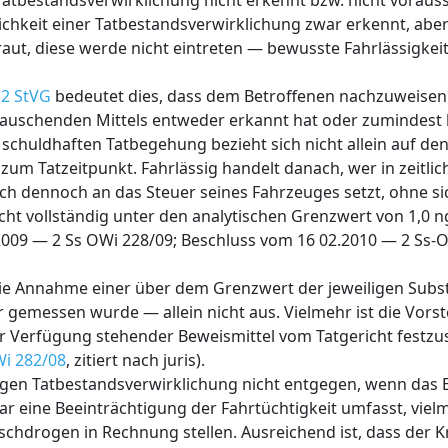
Tatbestandsverwirklichung nicht erkennt bzw. nicht voraus
chkeit einer Tatbestandsverwirklichung zwar erkennt, aber 
raut, diese werde nicht eintreten — bewusste Fahrlässigkeit
 2 StVG
bedeutet dies, dass dem Betroffenen nachzuweisen i
rauschenden Mittels entweder erkannt hat oder zumindest
chuldhaften Tatbegehung bezieht sich nicht allein auf d
zum Tatzeitpunkt. Fahrlässig handelt danach, wer in zeitli
ich dennoch an das Steuer seines Fahrzeuges setzt, ohne s
cht vollständig unter den analytischen Grenzwert von 1,0 n
2009 — 2 Ss OWi 228/09; Beschluss vom 16 02.2010 — 2 Ss-
die Annahme einer über dem Grenzwert der jeweiligen Subs
 gemessen wurde — allein nicht aus. Vielmehr ist die Vorst
r Verfügung stehender Beweismittel vom Tatgericht festzu
Wi 282/08
, zitiert nach juris).
igen Tatbestandsverwirklichung nicht entgegen, wenn das 
r eine Beeinträchtigung der Fahrtüchtigkeit umfasst, viel
chdrogen in Rechnung stellen. Ausreichend ist, dass der K