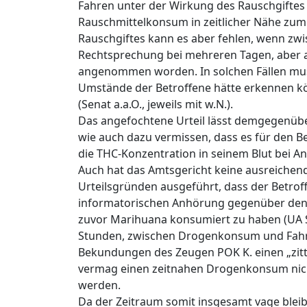
Fahren unter der Wirkung des Rauschgiftes f
Rauschmittelkonsum in zeitlicher Nähe zum 
Rauschgiftes kann es aber fehlen, wenn zwi
Rechtsprechung bei mehreren Tagen, aber 
angenommen worden. In solchen Fällen mus
Umstände der Betroffene hätte erkennen 
(Senat a.a.O., jeweils mit w.N.).
Das angefochtene Urteil lässt demgegenübe
wie auch dazu vermissen, dass es für den 
die THC-Konzentration in seinem Blut bei An
Auch hat das Amtsgericht keine ausreichen
Urteilsgründen ausgeführt, dass der Betro
informatorischen Anhörung gegenüber den 
zuvor Marihuana konsumiert zu haben (UA S.
Stunden, zwischen Drogenkonsum und Fahrta
Bekundungen des Zeugen POK K. einen „zittr
vermag einen zeitnahen Drogenkonsum nicht
werden.
Da der Zeitraum somit insgesamt vage bleib