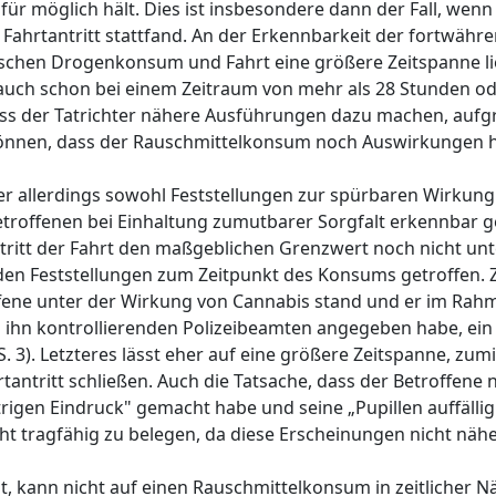
ür möglich hält. Dies ist insbesondere dann der Fall, wenn
Fahrtantritt stattfand. An der Erkennbarkeit der fortwäh
schen Drogenkonsum und Fahrt eine größere Zeitspanne lieg
auch schon bei einem Zeitraum von mehr als 28 Stunden o
s der Tatrichter nähere Ausführungen dazu machen, aufg
können, dass der Rauschmittelkonsum noch Auswirkungen 
r allerdings sowohl Feststellungen zur spürbaren Wirkung
Betroffenen bei Einhaltung zumutbarer Sorgfalt erkennbar 
tritt der Fahrt den maßgeblichen Grenzwert noch nicht unte
den Feststellungen zum Zeitpunkt des Konsums getroffen. 
ffene unter der Wirkung von Cannabis stand und er im Rah
ihn kontrollierenden Polizeibeamten angegeben habe, ein
 3). Letzteres lässt eher auf eine größere Zeitspanne, zum
ntritt schließen. Auch die Tatsache, dass der Betroffene 
igen Eindruck" gemacht habe und seine „Pupillen auffällig
 tragfähig zu belegen, da diese Erscheinungen nicht näher
t, kann nicht auf einen Rauschmittelkonsum in zeitlicher 