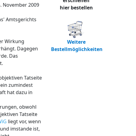
erschienen
06. November 2009
hier bestellen
as' Amtsgerichts
er Wirkung
Weitere
erhängt. Dagegen
Bestellmöglichkeiten
rde. Das
t.
objektiven Tatseite
e ein zumindest
ft hat dazu in
ührungen, obwohl
jektiven Tatseite
WiG
liegt vor, wenn
 und imstande ist,