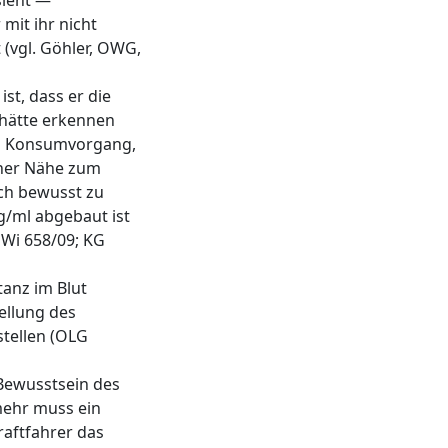
sieht —
mit ihr nicht
 (vgl. Göhler, OWG,
st, dass er die
 hätte erkennen
en Konsumvorgang,
cher Nähe zum
ich bewusst zu
g/ml abgebaut ist
OWi 658/09; KG
tanz im Blut
ellung des
stellen (OLG
Bewusstsein des
mehr muss ein
raftfahrer das