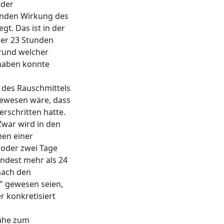
 der
renden Wirkung des
t. Das ist in der
der 23 Stunden
rund welcher
haben konnte
 des Rauschmittels
gewesen wäre, dass
rschritten hatte.
Zwar wird in den
men einer
 oder zwei Tage
indest mehr als 24
nach den
" gewesen seien,
 konkretisiert
Nähe zum