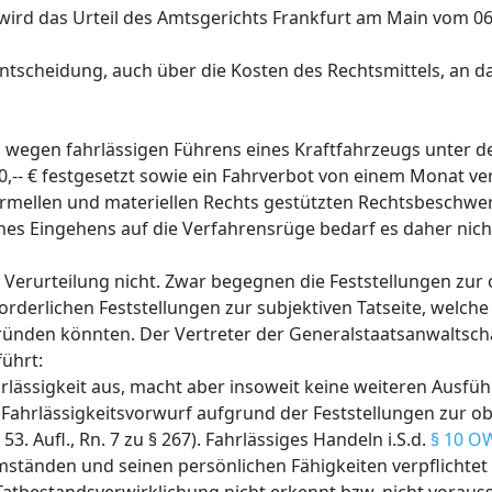
wird das Urteil des Amtsgerichts Frankfurt am Main vom 
tscheidung, auch über die Kosten des Rechtsmittels, an d
 wegen fahrlässigen Führens eines Kraftfahrzeugs unter d
0,-- € festgesetzt sowie ein Fahrverbot von einem Monat v
formellen und materiellen Rechts gestützten Rechtsbeschwe
ines Eingehens auf die Verfahrensrüge bedarf es daher nich
e Verurteilung nicht. Zwar begegnen die Feststellungen zur 
orderlichen Feststellungen zur subjektiven Tatseite, welch
ründen könnten. Der Vertreter der Generalstaatsanwaltscha
führt:
rlässigkeit aus, macht aber insoweit keine weiteren Ausf
 Fahrlässigkeitsvorwurf aufgrund der Feststellungen zur ob
3. Aufl., Rn. 7 zu § 267). Fahrlässiges Handeln i.S.d.
§ 10 O
Umständen und seinen persönlichen Fähigkeiten verpflichtet