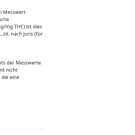
en Messwert
ache
g/mg THC) ist dies
3
, zit. nach juris (für
chts der Messwerte
nt nicht
 die eine