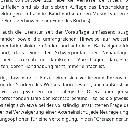
n Stand von Oktober 2021, aber der Verfasser berichtet unt
 Entfallen sind ab der siebten Auflage das Entscheidun
tscheidungen und alle im Band enthaltenden Muster stehe
ehe Benutzerhinweise am Ende des Buches).
auch die Literatur seit der Vorauflage umfassend ausg
nander sowie die umfangreichen Hinweise auf weiterf
entationslinien zu finden und auf dieser Basis eigene Id
Hand, dass einer der Schwerpunkte der Neuauflag
e hier praxisnah mit konkreten Vorschlägen dargeste
nzen, deren Handhabung nicht immer einfach ist.
htig, dass eine in Einzelheiten sich verlierende Rezensi
 eine der Stärken des Werkes darin besteht, auch äußerst
tiven zu gewinnen für strategische Operationen jense
rrschenden Linie der Rechtsprechung - so es sie jeweils 
 zeigt sich etwa bei der vollständig umstrittenen Frage 
r bei Verweigerung einer Akteneinsicht. Jede Neuregelung
gsoptionen für eine Verteidigung, in den "Grenzen der In