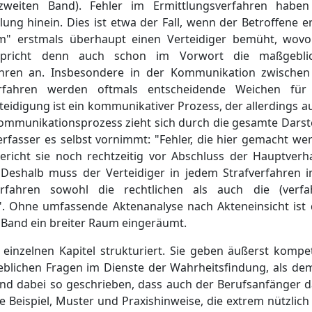
weiten Band). Fehler im Ermittlungsverfahren haben
ng hinein. Dies ist etwa der Fall, wenn der Betroffene e
ium" erstmals überhaupt einen Verteidiger bemüht, wov
spricht denn auch schon im Vorwort die maßgebli
fahren an. Insbesondere in der Kommunikation zwischen
verfahren werden oftmals entscheidende Weichen für
rteidigung ist ein kommunikativer Prozess, der allerdings
mmunikationsprozess zieht sich durch die gesamte Darstel
erfasser es selbst vornimmt: "Fehler, die hier gemacht w
richt sie noch rechtzeitig vor Abschluss der Hauptver
Deshalb muss der Verteidiger in jedem Strafverfahren i
fahren sowohl die rechtlichen als auch die (verfah
 Ohne umfassende Aktenanalyse nach Akteneinsicht ist d
 Band ein breiter Raum eingeräumt.
 einzelnen Kapitel strukturiert. Sie geben äußerst komp
eblichen Fragen im Dienste der Wahrheitsfindung, als de
 sind dabei so geschrieben, dass auch der Berufsanfänger
e Beispiel, Muster und Praxishinweise, die extrem nützlich 