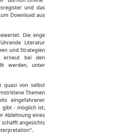
er "Burhoff Online"
gsregister und das
n zum Download aus
ewertet. Die enge
ührende Literatur
een und Strategien
e erneut bei den
llt werden, unter
on quasi von selbst
 umstrittene Themen
its eingefahrener
gibt - möglich ist,
der Ablehnung eines
 schafft angesichts
terpretation".