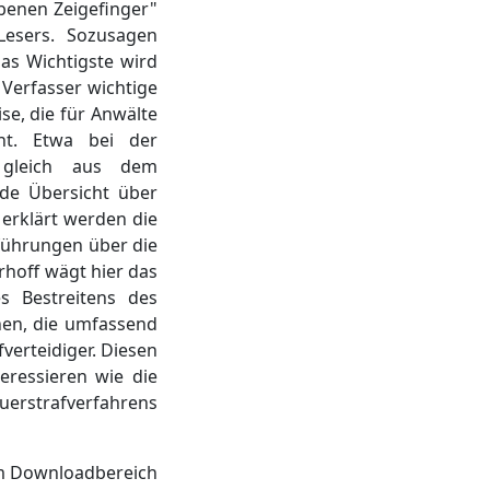
obenen Zeigefinger"
Lesers. Sozusagen
Das Wichtigste wird
 Verfasser wichtige
se, die für Anwälte
ht. Etwa bei der
h gleich aus dem
de Übersicht über
 erklärt werden die
sführungen über die
rhoff wägt hier das
s Bestreitens des
nen, die umfassend
verteidiger. Diesen
ressieren wie die
uerstrafverfahrens
em Downloadbereich