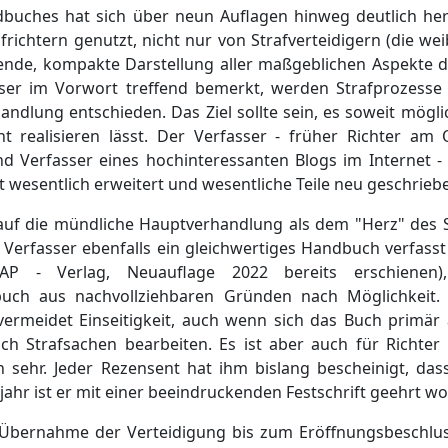
andbuches hat sich über neun Auflagen hinweg deutlich h
richtern genutzt, nicht nur von Strafverteidigern (die wei
sende, kompakte Darstellung aller maßgeblichen Aspekte d
sser im Vorwort treffend bemerkt, werden Strafprozesse
andlung entschieden. Das Ziel sollte sein, es soweit mög
ht realisieren lässt. Der Verfasser - früher Richter 
d Verfasser eines hochinteressanten Blogs im Internet 
t wesentlich erweitert und wesentliche Teile neu geschrieb
t auf die mündliche Hauptverhandlung als dem "Herz" des 
erfasser ebenfalls ein gleichwertiges Handbuch verfasst
 ZAP - Verlag, Neuauflage 2022 bereits erschienen)
ch aus nachvollziehbaren Gründen nach Möglichkeit.
vermeidet Einseitigkeit, auch wenn sich das Buch primär 
auch Strafsachen bearbeiten. Es ist aber auch für Richte
 sehr. Jeder Rezensent hat ihm bislang bescheinigt, da
jahr ist er mit einer beeindruckenden Festschrift geehrt w
er Übernahme der Verteidigung bis zum Eröffnungsbeschlu