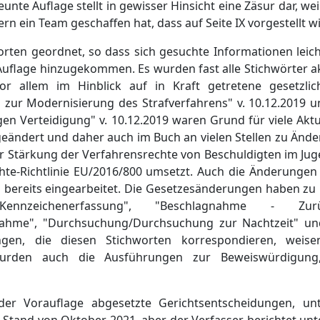
neunte Auflage stellt in gewisser Hinsicht eine Zäsur dar, we
rn ein Team geschaffen hat, dass auf Seite IX vorgestellt wi
rten geordnet, so dass sich gesuchte Informationen leich
n Auflage hinzugekommen. Es wurden fast alle Stichwörter a
vor allem im Hinblick auf in Kraft getretene gesetzli
z zur Modernisierung des Strafverfahrens" v. 10.12.2019 
n Verteidigung" v. 10.12.2019 waren Grund für viele Aktu
 geändert und daher auch im Buch an vielen Stellen zu Änd
r Stärkung der Verfahrensrechte von Beschuldigten im Jug
echte-Richtlinie EU/2016/800 umsetzt. Auch die Änderunge
nd bereits eingearbeitet. Die Gesetzesänderungen haben z
ennzeichenerfassung", "Beschlagnahme - Zurü
nahme", "Durchsuchung/Durchsuchung zur Nachtzeit" und
ungen, die diesen Stichworten korrespondieren, weise
 wurden auch die Ausführungen zur Beweiswürdigung,
er Vorauflage abgesetzte Gerichtsentscheidungen, unt