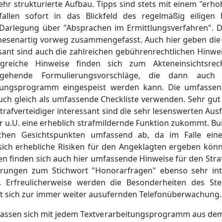
sehr strukturierte Aufbau. Tipps sind stets mit einem "erh
llen sofort in das Blickfeld des regelmäßig eiligen 
die Darlegung über "Absprachen im Ermittlungsverfahren". 
 thesenartig vorweg zusammengefasst. Auch hier geben die
ssant sind auch die zahlreichen gebührenrechtlichen Hinwei
greiche Hinweise finden sich zum Akteneinsichtsrec
ingehende Formulierungsvorschläge, die dann auc
itungsprogramm eingespeist werden kann. Die umfassen
uch gleich als umfassende Checkliste verwenden. Sehr gut
rafverteidiger interessant sind die sehr lesenswerten Au
r u.U. eine erheblich strafmildernde Funktion zukommt. Bu
chen Gesichtspunkten umfassend ab, da im Falle eine
sich erhebliche Risiken für den Angeklagten ergeben kön
n finden sich auch hier umfassende Hinweise für den Straf
ungen zum Stichwort "Honorarfragen" ebenso sehr inte
. Erfreulicherweise werden die Besonderheiten des Ste
et sich zur immer weiter ausufernden Telefonüberwachung.
 lassen sich mit jedem Textverarbeitungsprogramm aus d