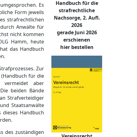
Handbuch für die
erumgesprochen. Es
strafrechtliche
bliche Form jeweils
Nachsorge, 2. Aufl.
es strafrechtlichen
2026
 durch Anwälte für
gerade Juni 2026
lichst nicht kommen
erschienen
am OLG Hamm, heute
hier bestellen
- hat das Handbuch
en.
Strafprozesses. Zur
 (Handbuch für die
, vermeidet aber
 Die beiden Bände
an Strafverteidiger
r und Staatsanwälte
ss dieses Handbuch
orden.
ss des zuständigen
Vereinsrecht