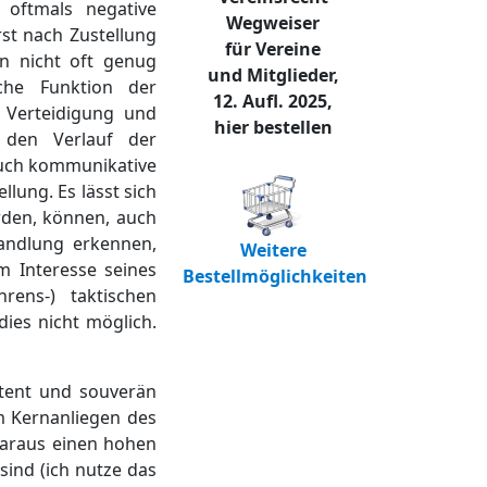
 oftmals negative
Wegweiser
rst nach Zustellung
für Vereine
on nicht oft genug
und Mitglieder,
che Funktion der
12. Aufl. 2025,
 Verteidigung und
hier bestellen
 den Verlauf der
 auch kommunikative
lung. Es lässt sich
erden, können, auch
handlung erkennen,
Weitere
m Interesse seines
Bestellmöglichkeiten
rens-) taktischen
ies nicht möglich.
etent und souverän
m Kernanliegen des
 daraus einen hohen
sind (ich nutze das