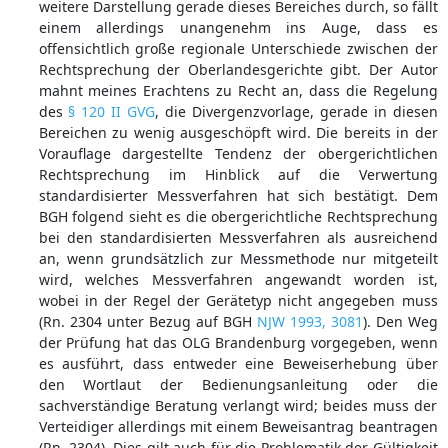
weitere Darstellung gerade dieses Bereiches durch, so fällt
einem allerdings unangenehm ins Auge, dass es
offensichtlich große regionale Unterschiede zwischen der
Rechtsprechung der Oberlandesgerichte gibt. Der Autor
mahnt meines Erachtens zu Recht an, dass die Regelung
des
§ 120 II GVG
, die Divergenzvorlage, gerade in diesen
Bereichen zu wenig ausgeschöpft wird. Die bereits in der
Vorauflage dargestellte Tendenz der obergerichtlichen
Rechtsprechung im Hinblick auf die Verwertung
standardisierter Messverfahren hat sich bestätigt. Dem
BGH folgend sieht es die obergerichtliche Rechtsprechung
bei den standardisierten Messverfahren als ausreichend
an, wenn grundsätzlich zur Messmethode nur mitgeteilt
wird, welches Messverfahren angewandt worden ist,
wobei in der Regel der Gerätetyp nicht angegeben muss
(Rn. 2304 unter Bezug auf BGH
NJW 1993, 3081
). Den Weg
der Prüfung hat das OLG Brandenburg vorgegeben, wenn
es ausführt, dass entweder eine Beweiserhebung über
den Wortlaut der Bedienungsanleitung oder die
sachverständige Beratung verlangt wird; beides muss der
Verteidiger allerdings mit einem Beweisantrag beantragen
(Rn. 2304). Dies gilt auch für die Problematik der Gültigkeit