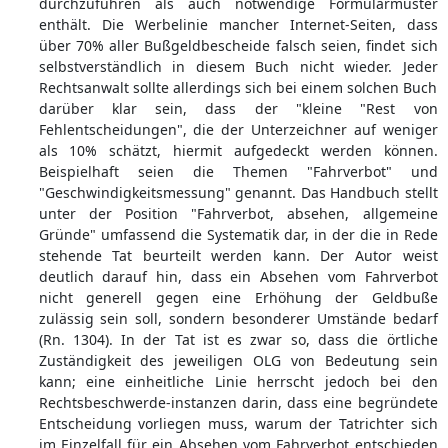
durchzuführen als auch notwendige Formularmuster
enthält. Die Werbelinie mancher Internet-Seiten, dass
über 70% aller Bußgeldbescheide falsch seien, findet sich
selbstverständlich in diesem Buch nicht wieder. Jeder
Rechtsanwalt sollte allerdings sich bei einem solchen Buch
darüber klar sein, dass der "kleine "Rest von
Fehlentscheidungen", die der Unterzeichner auf weniger
als 10% schätzt, hiermit aufgedeckt werden können.
Beispielhaft seien die Themen "Fahrverbot" und
"Geschwindigkeitsmessung" genannt. Das Handbuch stellt
unter der Position "Fahrverbot, absehen, allgemeine
Gründe" umfassend die Systematik dar, in der die in Rede
stehende Tat beurteilt werden kann. Der Autor weist
deutlich darauf hin, dass ein Absehen vom Fahrverbot
nicht generell gegen eine Erhöhung der Geldbuße
zulässig sein soll, sondern besonderer Umstände bedarf
(Rn. 1304). In der Tat ist es zwar so, dass die örtliche
Zuständigkeit des jeweiligen OLG von Bedeutung sein
kann; eine einheitliche Linie herrscht jedoch bei den
Rechtsbeschwerde-instanzen darin, dass eine begründete
Entscheidung vorliegen muss, warum der Tatrichter sich
im Einzelfall für ein Absehen vom Fahrverbot entschieden