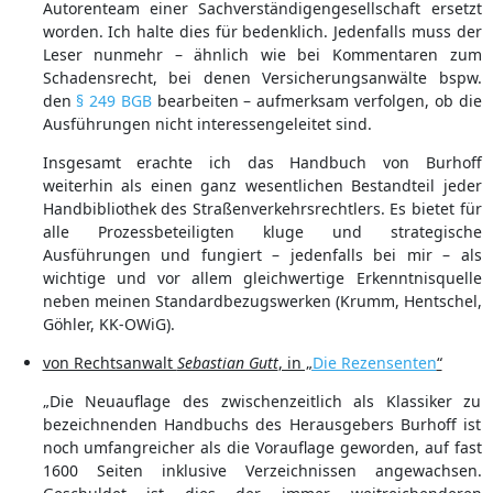
Autorenteam einer Sachverständigengesellschaft ersetzt
worden. Ich halte dies für bedenklich. Jedenfalls muss der
Leser nunmehr – ähnlich wie bei Kommentaren zum
Schadensrecht, bei denen Versicherungsanwälte bspw.
den
§ 249 BGB
bearbeiten – aufmerksam verfolgen, ob die
Ausführungen nicht interessengeleitet sind.
Insgesamt erachte ich das Handbuch von Burhoff
weiterhin als einen ganz wesentlichen Bestandteil jeder
Handbibliothek des Straßenverkehrsrechtlers. Es bietet für
alle Prozessbeteiligten kluge und strategische
Ausführungen und fungiert – jedenfalls bei mir – als
wichtige und vor allem gleichwertige Erkenntnisquelle
neben meinen Standardbezugswerken (Krumm, Hentschel,
Göhler, KK-OWiG).
von Rechtsanwalt
Sebastian Gutt
, in „
Die Rezensenten
“
„Die Neuauflage des zwischenzeitlich als Klassiker zu
bezeichnenden Handbuchs des Herausgebers Burhoff ist
noch umfangreicher als die Vorauflage geworden, auf fast
1600 Seiten inklusive Verzeichnissen angewachsen.