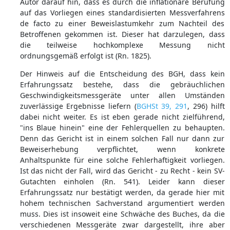
Autor darauf hin, dass es durch die inflationäre Berufung
auf das Vorliegen eines standardisierten Messverfahrens
de facto zu einer Beweislastumkehr zum Nachteil des
Betroffenen gekommen ist. Dieser hat darzulegen, dass
die teilweise hochkomplexe Messung nicht
ordnungsgemäß erfolgt ist (Rn. 1825).
Der Hinweis auf die Entscheidung des BGH, dass kein
Erfahrungssatz bestehe, dass die gebräuchlichen
Geschwindigkeitsmessgeräte unter allen Umständen
zuverlässige Ergebnisse liefern (
BGHSt 39, 291
, 296) hilft
dabei nicht weiter. Es ist eben gerade nicht zielführend,
"ins Blaue hinein" eine der Fehlerquellen zu behaupten.
Denn das Gericht ist in einem solchen Fall nur dann zur
Beweiserhebung verpflichtet, wenn konkrete
Anhaltspunkte für eine solche Fehlerhaftigkeit vorliegen.
Ist das nicht der Fall, wird das Gericht - zu Recht - kein SV-
Gutachten einholen (Rn. 541). Leider kann dieser
Erfahrungssatz nur bestätigt werden, da gerade hier mit
hohem technischen Sachverstand argumentiert werden
muss. Dies ist insoweit eine Schwäche des Buches, da die
verschiedenen Messgeräte zwar dargestellt, ihre aber