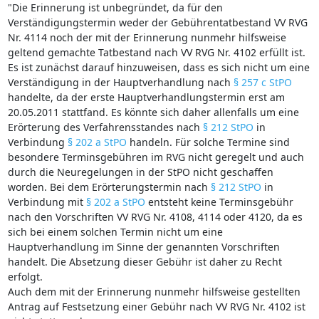
"Die Erinnerung ist unbegründet, da für den
Verständigungstermin weder der Gebührentatbestand VV RVG
Nr. 4114 noch der mit der Erinnerung nunmehr hilfsweise
geltend gemachte Tatbestand nach VV RVG Nr. 4102 erfüllt ist.
Es ist zunächst darauf hinzuweisen, dass es sich nicht um eine
Verständigung in der Hauptverhandlung nach
§ 257 c StPO
handelte, da der erste Hauptverhandlungstermin erst am
20.05.2011 stattfand. Es könnte sich daher allenfalls um eine
Erörterung des Verfahrensstandes nach
§ 212 StPO
in
Verbindung
§ 202 a StPO
handeln. Für solche Termine sind
besondere Terminsgebühren im RVG nicht geregelt und auch
durch die Neuregelungen in der StPO nicht geschaffen
worden. Bei dem Erörterungstermin nach
§ 212 StPO
in
Verbindung mit
§ 202 a StPO
entsteht keine Terminsgebühr
nach den Vorschriften VV RVG Nr. 4108, 4114 oder 4120, da es
sich bei einem solchen Termin nicht um eine
Hauptverhandlung im Sinne der genannten Vorschriften
handelt. Die Absetzung dieser Gebühr ist daher zu Recht
erfolgt.
Auch dem mit der Erinnerung nunmehr hilfsweise gestellten
Antrag auf Festsetzung einer Gebühr nach VV RVG Nr. 4102 ist