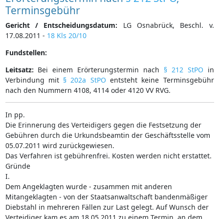
Terminsgebühr
Gericht / Entscheidungsdatum:
LG Osnabrück, Beschl. v.
17.08.2011 -
18 Kls 20/10
Fundstellen:
Leitsatz:
Bei einem Erörterungstermin nach
§ 212 StPO
in
Verbindung mit
§ 202a StPO
entsteht keine Terminsgebühr
nach den Nummern 4108, 4114 oder 4120 VV RVG.
In pp.
Die Erinnerung des Verteidigers gegen die Festsetzung der
Gebühren durch die Urkundsbeamtin der Geschäftsstelle vom
05.07.2011 wird zurückgewiesen.
Das Verfahren ist gebührenfrei. Kosten werden nicht erstattet.
Gründe
I.
Dem Angeklagten wurde - zusammen mit anderen
Mitangeklagten - von der Staatsanwaltschaft bandenmäßiger
Diebstahl in mehreren Fällen zur Last gelegt. Auf Wunsch der
Verteidiger kam es am 18.05.2011 zu einem Termin, an dem