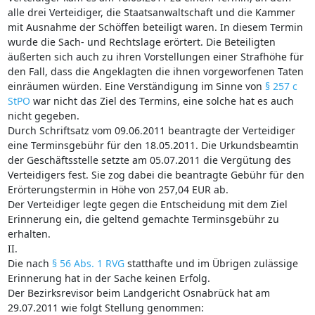
alle drei Verteidiger, die Staatsanwaltschaft und die Kammer
mit Ausnahme der Schöffen beteiligt waren. In diesem Termin
wurde die Sach- und Rechtslage erörtert. Die Beteiligten
äußerten sich auch zu ihren Vorstellungen einer Strafhöhe für
den Fall, dass die Angeklagten die ihnen vorgeworfenen Taten
einräumen würden. Eine Verständigung im Sinne von
§ 257 c
StPO
war nicht das Ziel des Termins, eine solche hat es auch
nicht gegeben.
Durch Schriftsatz vom 09.06.2011 beantragte der Verteidiger
eine Terminsgebühr für den 18.05.2011. Die Urkundsbeamtin
der Geschäftsstelle setzte am 05.07.2011 die Vergütung des
Verteidigers fest. Sie zog dabei die beantragte Gebühr für den
Erörterungstermin in Höhe von 257,04 EUR ab.
Der Verteidiger legte gegen die Entscheidung mit dem Ziel
Erinnerung ein, die geltend gemachte Terminsgebühr zu
erhalten.
II.
Die nach
§ 56 Abs. 1 RVG
statthafte und im Übrigen zulässige
Erinnerung hat in der Sache keinen Erfolg.
Der Bezirksrevisor beim Landgericht Osnabrück hat am
29.07.2011 wie folgt Stellung genommen: