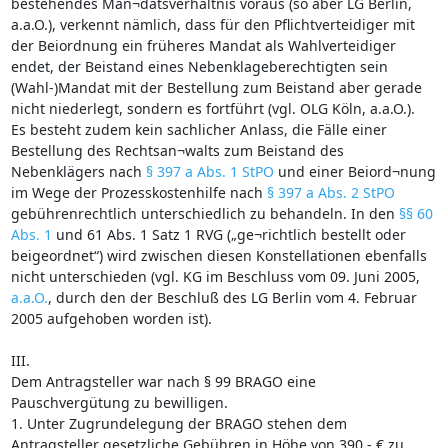
bestehendes Man¬datsverhältnis voraus (so aber LG Berlin,
a.a.O.), verkennt nämlich, dass für den Pflichtverteidiger mit
der Beiordnung ein früheres Mandat als Wahlverteidiger
endet, der Beistand eines Nebenklageberechtigten sein
(Wahl-)Mandat mit der Bestellung zum Beistand aber gerade
nicht niederlegt, sondern es fortführt (vgl. OLG Köln, a.a.O.).
Es besteht zudem kein sachlicher Anlass, die Fälle einer
Bestellung des Rechtsan¬walts zum Beistand des
Nebenklägers nach
§ 397 a Abs. 1 StPO
und einer Beiord¬nung
im Wege der Prozesskostenhilfe nach
§ 397 a Abs. 2 StPO
gebührenrechtlich unterschiedlich zu behandeln. In den
§§ 60
Abs. 1
und 61 Abs. 1 Satz 1 RVG („ge¬richtlich bestellt oder
beigeordnet“) wird zwischen diesen Konstellationen ebenfalls
nicht unterschieden (vgl. KG im Beschluss vom 09. Juni 2005,
a.a.O.
, durch den der Beschluß des LG Berlin vom 4. Februar
2005 aufgehoben worden ist).
III.
Dem Antragsteller war nach § 99 BRAGO eine
Pauschvergütung zu bewilligen.
1. Unter Zugrundelegung der BRAGO stehen dem
Antragsteller gesetzliche Gebühren in Höhe von 390,- € zu