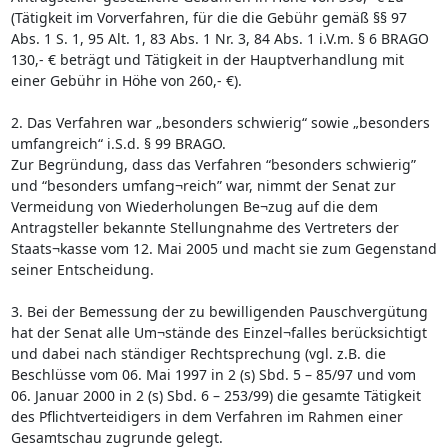
(Tätigkeit im Vorverfahren, für die die Gebühr gemäß §§ 97
Abs. 1 S. 1, 95 Alt. 1, 83 Abs. 1 Nr. 3, 84 Abs. 1 i.V.m. § 6 BRAGO
130,- € beträgt und Tätigkeit in der Hauptverhandlung mit
einer Gebühr in Höhe von 260,- €).
2. Das Verfahren war „besonders schwierig“ sowie „besonders
umfangreich“ i.S.d. § 99 BRAGO.
Zur Begründung, dass das Verfahren “besonders schwierig”
und “besonders umfang¬reich” war, nimmt der Senat zur
Vermeidung von Wiederholungen Be¬zug auf die dem
Antragsteller bekannte Stellungnahme des Vertreters der
Staats¬kasse vom 12. Mai 2005 und macht sie zum Gegenstand
seiner Entscheidung.
3. Bei der Bemessung der zu bewilligenden Pauschvergütung
hat der Senat alle Um¬stände des Einzel¬falles berücksichtigt
und dabei nach ständiger Rechtsprechung (vgl. z.B. die
Beschlüsse vom 06. Mai 1997 in 2 (s) Sbd. 5 – 85/97 und vom
06. Januar 2000 in 2 (s) Sbd. 6 – 253/99) die gesamte Tätigkeit
des Pflichtverteidigers in dem Verfahren im Rahmen einer
Gesamtschau zugrunde gelegt.