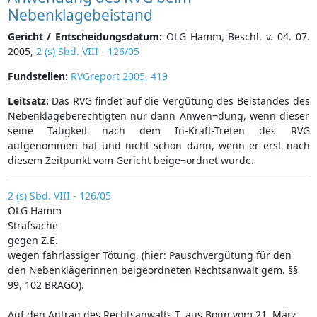
Nebenklagebeistand
Gericht / Entscheidungsdatum:
OLG Hamm, Beschl. v. 04. 07.
2005,
2 (s) Sbd. VIII - 126/05
Fundstellen:
RVGreport 2005, 419
Leitsatz:
Das RVG findet auf die Vergütung des Beistandes des
Nebenklageberechtigten nur dann Anwen¬dung, wenn dieser
seine Tätigkeit nach dem In-Kraft-Treten des RVG
aufgenommen hat und nicht schon dann, wenn er erst nach
diesem Zeitpunkt vom Gericht beige¬ordnet wurde.
2 (s) Sbd. VIII - 126/05
OLG Hamm
Strafsache
gegen Z.E.
wegen fahrlässiger Tötung, (hier: Pauschvergütung für den
den Nebenklägerinnen beigeordneten Rechtsanwalt gem. §§
99, 102 BRAGO).
Auf den Antrag des Rechtsanwalts T. aus Bonn vom 21. März