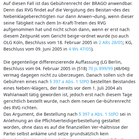
Auf diesen Fall ist das Gebührenrecht der BRAGO anwendbar.
Denn das RVG findet auf die Vergütung des Beistan¬des des
Nebenklageberechtigten nur dann Anwen¬dung, wenn dieser
seine Tätigkeit nach dem In-Kraft-Treten des RVG
aufgenommen hat und nicht schon dann, wenn er erst nach
diesem Zeitpunkt vom Gericht beige¬ordnet wurde (so auch
OLG Köln, Beschluss vom 18. Februar 2005 in
2 ARs 28/05
; KG,
Beschluss vom 09. Juni 2005 in
4 Ws 47/05
).
Die gegenteilige differenzierende Auffassung (LG Berlin,
Beschluss vom 04. Februar 2005 in (518)
70 Js 899/99
(48/04))
vermag dagegen nicht zu überzeugen. Danach sollen sich die
Gebühren eines nach
§ 397 a Abs. 1 StPO
bestellten Beistandes
eines Neben¬klägers, der bereits vor dem 1. Juli 2004 als
Wahlanwalt tätig geworden ist, jedoch erst nach diesem Tage
gerichtlich bestellt wurde, nach dem neuen Ge¬bührenrecht
des RVG richten.
Das Argument, die Bestellung nach
§ 397 a Abs. 1 StPO
sei in
Anlehnung an die Pflichtverteidigerbestellung gestaltet
worden, ohne dass es auf die finanziellen Ver¬hältnisse der
Partei selbst ankäme und setze grundsätzlich kein