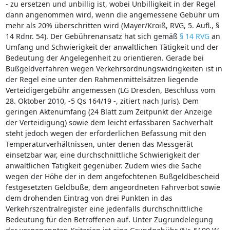
- zu ersetzen und unbillig ist, wobei Unbilligkeit in der Regel
dann angenommen wird, wenn die angemessene Gebühr um
mehr als 20% überschritten wird (Mayer/Kroiß, RVG, 5. Aufl., §
14 Rdnr. 54). Der Gebührenansatz hat sich gemäß
§ 14 RVG
an
Umfang und Schwierigkeit der anwaltlichen Tätigkeit und der
Bedeutung der Angelegenheit zu orientieren. Gerade bei
Bußgeldverfahren wegen Verkehrsordnungswidrigkeiten ist in
der Regel eine unter den Rahmenmittelsätzen liegende
Verteidigergebühr angemessen (LG Dresden, Beschluss vom
28. Oktober 2010, -5 Qs 164/19 -, zitiert nach Juris). Dem
geringen Aktenumfang (24 Blatt zum Zeitpunkt der Anzeige
der Verteidigung) sowie dem leicht erfassbaren Sachverhalt
steht jedoch wegen der erforderlichen Befassung mit den
Temperaturverhältnissen, unter denen das Messgerät
einsetzbar war, eine durchschnittliche Schwierigkeit der
anwaltlichen Tätigkeit gegenüber. Zudem wies die Sache
wegen der Höhe der in dem angefochtenen Bußgeldbescheid
festgesetzten Geldbuße, dem angeordneten Fahrverbot sowie
dem drohenden Eintrag von drei Punkten in das
Verkehrszentralregister eine jedenfalls durchschnittliche
Bedeutung für den Betroffenen auf. Unter Zugrundelegung