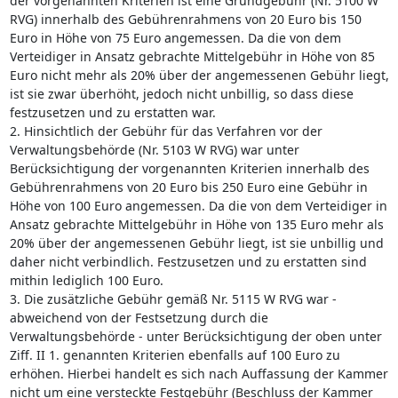
der vorgenannten Kriterien ist eine Grundgebühr (Nr. 5100 W
RVG) innerhalb des Gebührenrahmens von 20 Euro bis 150
Euro in Höhe von 75 Euro angemessen. Da die von dem
Verteidiger in Ansatz gebrachte Mittelgebühr in Höhe von 85
Euro nicht mehr als 20% über der angemessenen Gebühr liegt,
ist sie zwar überhöht, jedoch nicht unbillig, so dass diese
festzusetzen und zu erstatten war.
2. Hinsichtlich der Gebühr für das Verfahren vor der
Verwaltungsbehörde (Nr. 5103 W RVG) war unter
Berücksichtigung der vorgenannten Kriterien innerhalb des
Gebührenrahmens von 20 Euro bis 250 Euro eine Gebühr in
Höhe von 100 Euro angemessen. Da die von dem Verteidiger in
Ansatz gebrachte Mittelgebühr in Höhe von 135 Euro mehr als
20% über der angemessenen Gebühr liegt, ist sie unbillig und
daher nicht verbindlich. Festzusetzen und zu erstatten sind
mithin lediglich 100 Euro.
3. Die zusätzliche Gebühr gemäß Nr. 5115 W RVG war -
abweichend von der Festsetzung durch die
Verwaltungsbehörde - unter Berücksichtigung der oben unter
Ziff. II 1. genannten Kriterien ebenfalls auf 100 Euro zu
erhöhen. Hierbei handelt es sich nach Auffassung der Kammer
nicht um eine versteckte Festgebühr (Beschluss der Kammer