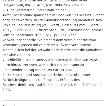
Verwaltungsbehörde und Amtsgericht nur einmal an
(Mayer/Kroiß, RVG, 5. Aufl., Nrn. 7000-7002 Rdnr. 15).
6. Auch Festsetzung und Erstattung der
Aktenübersendungspauschale in Höhe von 12 Euro ist zu Recht
abgelehnt worden. Bei der Aktenübersendung handelt es sich
um eine Serviceleistung (vgl. BVerfG, Beschluss vom 6. März
1996, -
2 BvR 386/96
-, zitiert nach Juris; Beschluss der Kammer
vom 22. September 2011, - 517 Qs 93/11 -) der
Verwaltungsbehörde. Sie erspart dem Verteidiger die zwar
kostenlose, jedoch mit zeitlichem Aufwand verbundene
Akteneinsicht bei der Verwaltungsbehörde oder die Mitnahme
der Akte von dort.
7. Schließlich ist der Umsatzsteuerbetrag in Höhe von 25,65
Euro hinzuzurechnen, womit sich ein insgesamt zu
erstattender Betrag von 362,65 Euro ergibt.
8. Die Kosten- und Auslageentscheidung beruht- unter
Berücksichtigung des Umfangs des Erfolges des
Beschwerdeführers - auf
§ 46 Abs. 1 OWiG
i. V. m.
§ 473 Abs. 4
StPO
.