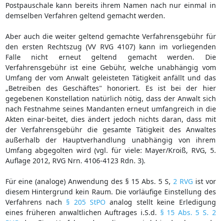
Postpauschale kann bereits ihrem Namen nach nur einmal in
demselben Verfahren geltend gemacht werden.
Aber auch die weiter geltend gemachte Verfahrensgebühr für
den ersten Rechtszug (VV RVG 4107) kann im vorliegenden
Falle nicht erneut geltend gemacht werden. Die
Verfahrensgebühr ist eine Gebühr, welche unabhängig vom
Umfang der vom Anwalt geleisteten Tätigkeit anfällt und das
„Betreiben des Geschäftes" honoriert. Es ist bei der hier
gegebenen Konstellation natürlich nötig, dass der Anwalt sich
nach Festnahme seines Mandanten erneut umfangreich in die
Akten einar-beitet, dies ändert jedoch nichts daran, dass mit
der Verfahrensgebühr die gesamte Tätigkeit des Anwaltes
außerhalb der Hauptverhandlung unabhängig von ihrem
Umfang abgegolten wird (vgl. für viele: Mayer/Kroiß, RVG, 5.
Auflage 2012, RVG Nrn. 4106-4123 Rdn. 3).
Für eine (analoge) Anwendung des § 15 Abs. 5 S,
2 RVG
ist vor
diesem Hintergrund kein Raum. Die vorläufige Einstellung des
Verfahrens nach
§ 205 StPO
analog stellt keine Erledigung
eines früheren anwaltlichen Auftrages i.S.d.
§ 15 Abs. 5 S. 2