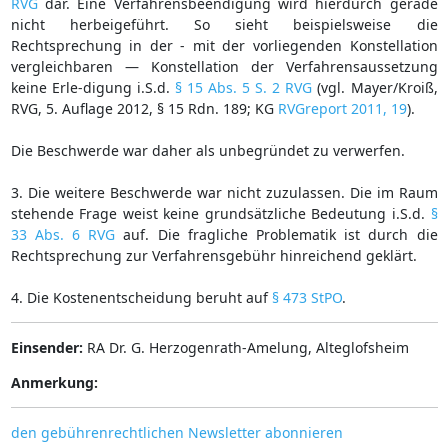
RVG
dar. Eine Verfahrensbeendigung wird hierdurch gerade
nicht herbeigeführt. So sieht beispielsweise die
Rechtsprechung in der - mit der vorliegenden Konstellation
vergleichbaren — Konstellation der Verfahrensaussetzung
keine Erle-digung i.S.d.
§ 15 Abs. 5 S. 2 RVG
(vgl. Mayer/Kroiß,
RVG, 5. Auflage 2012, § 15 Rdn. 189; KG
RVGreport 2011, 19
).
Die Beschwerde war daher als unbegründet zu verwerfen.
3. Die weitere Beschwerde war nicht zuzulassen. Die im Raum
stehende Frage weist keine grundsätzliche Bedeutung i.S.d.
§
33 Abs. 6 RVG
auf. Die fragliche Problematik ist durch die
Rechtsprechung zur Verfahrensgebühr hinreichend geklärt.
4. Die Kostenentscheidung beruht auf
§ 473 StPO
.
Einsender:
RA Dr. G. Herzogenrath-Amelung, Alteglofsheim
Anmerkung:
den gebührenrechtlichen Newsletter abonnieren