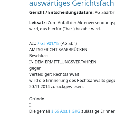
auswärtiges Gerichtsfach
Gericht / Entscheidungsdatum:
AG Saarbrü
Leitsatz:
Zum Anfall der Aktenversendungsp
wird, das hierfür ("bar ) bezahlt wird.
Az.:
7 Gs 901/15
(AG Sbr.)
AMTSGERICHT SAARBRÜCKEN
Beschluss
IN DEM ERMITTLUNGSVERFAHREN
gegen
Verteidiger: Rechtsanwalt
wird die Erinnerung des Rechtsanwalts ge
20.11.2014 zurückgewiesen.
Gründe
I.
Die gemäß
§ 66 Abs.1 GKG
zulässige Erinne