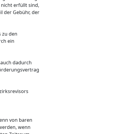
icht erfüllt sind,
il der Gebühr, der
s zu den
rch ein
s auch dadurch
förderungsvertrag
zirksrevisors
Denn von baren
 werden, wenn