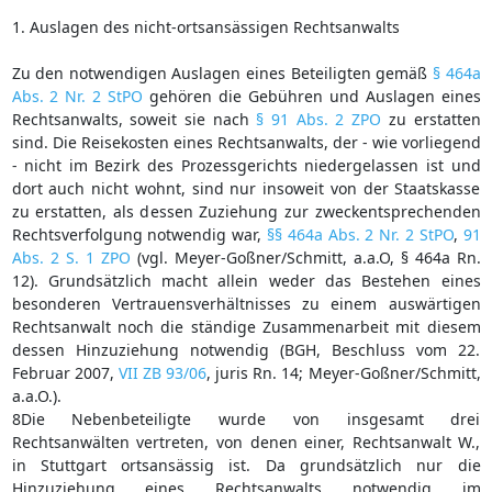
1. Auslagen des nicht-ortsansässigen Rechtsanwalts
Zu den notwendigen Auslagen eines Beteiligten gemäß
§ 464a
Abs. 2 Nr. 2 StPO
gehören die Gebühren und Auslagen eines
Rechtsanwalts, soweit sie nach
§ 91 Abs. 2 ZPO
zu erstatten
sind. Die Reisekosten eines Rechtsanwalts, der - wie vorliegend
- nicht im Bezirk des Prozessgerichts niedergelassen ist und
dort auch nicht wohnt, sind nur insoweit von der Staatskasse
zu erstatten, als dessen Zuziehung zur zweckentsprechenden
Rechtsverfolgung notwendig war,
§§ 464a Abs. 2 Nr. 2 StPO
,
91
Abs. 2 S. 1 ZPO
(vgl. Meyer-Goßner/Schmitt, a.a.O, § 464a Rn.
12). Grundsätzlich macht allein weder das Bestehen eines
besonderen Vertrauensverhältnisses zu einem auswärtigen
Rechtsanwalt noch die ständige Zusammenarbeit mit diesem
dessen Hinzuziehung notwendig (BGH, Beschluss vom 22.
Februar 2007,
VII ZB 93/06
, juris Rn. 14; Meyer-Goßner/Schmitt,
a.a.O.).
8Die Nebenbeteiligte wurde von insgesamt drei
Rechtsanwälten vertreten, von denen einer, Rechtsanwalt W.,
in Stuttgart ortsansässig ist. Da grundsätzlich nur die
Hinzuziehung eines Rechtsanwalts notwendig im