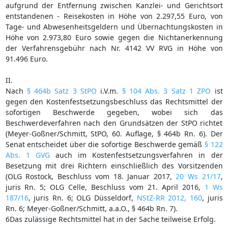
aufgrund der Entfernung zwischen Kanzlei- und Gerichtsort
entstandenen - Reisekosten in Höhe von 2.297,55 Euro, von
Tage- und Abwesenheitsgeldern und Übernachtungskosten in
Höhe von 2.973,80 Euro sowie gegen die Nichtanerkennung
der Verfahrensgebühr nach Nr. 4142 VV RVG in Höhe von
91.496 Euro.
II.
Nach
§ 464b Satz 3 StPO
i.V.m.
§ 104 Abs. 3 Satz 1 ZPO
ist
gegen den Kostenfestsetzungsbeschluss das Rechtsmittel der
sofortigen Beschwerde gegeben, wobei sich das
Beschwerdeverfahren nach den Grundsätzen der StPO richtet
(Meyer-Goßner/Schmitt, StPO, 60. Auflage, § 464b Rn. 6). Der
Senat entscheidet über die sofortige Beschwerde gemäß
§ 122
Abs. 1 GVG
auch im Kostenfestsetzungsverfahren in der
Besetzung mit drei Richtern einschließlich des Vorsitzenden
(OLG Rostock, Beschluss vom 18. Januar 2017,
20 Ws 21/17
,
juris Rn. 5; OLG Celle, Beschluss vom 21. April 2016,
1 Ws
187/16
, juris Rn. 6; OLG Düsseldorf,
NStZ-RR 2012, 160
, juris
Rn. 6; Meyer-Goßner/Schmitt, a.a.O., § 464b Rn. 7).
6Das zulässige Rechtsmittel hat in der Sache teilweise Erfolg.