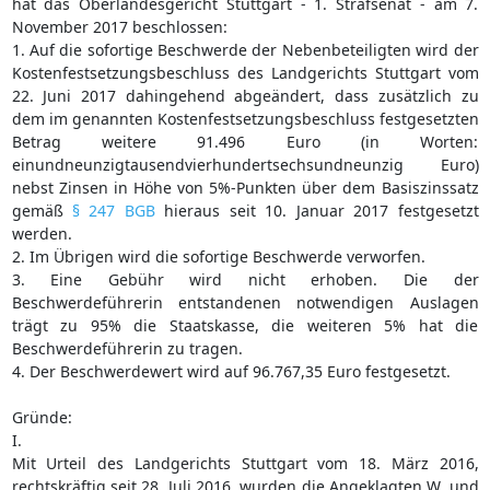
hat das Oberlandesgericht Stuttgart - 1. Strafsenat - am 7.
November 2017 beschlossen:
1. Auf die sofortige Beschwerde der Nebenbeteiligten wird der
Kostenfestsetzungsbeschluss des Landgerichts Stuttgart vom
22. Juni 2017 dahingehend abgeändert, dass zusätzlich zu
dem im genannten Kostenfestsetzungsbeschluss festgesetzten
Betrag weitere 91.496 Euro (in Worten:
einundneunzigtausendvierhundertsechsundneunzig Euro)
nebst Zinsen in Höhe von 5%-Punkten über dem Basiszinssatz
gemäß
§ 247 BGB
hieraus seit 10. Januar 2017 festgesetzt
werden.
2. Im Übrigen wird die sofortige Beschwerde verworfen.
3. Eine Gebühr wird nicht erhoben. Die der
Beschwerdeführerin entstandenen notwendigen Auslagen
trägt zu 95% die Staatskasse, die weiteren 5% hat die
Beschwerdeführerin zu tragen.
4. Der Beschwerdewert wird auf 96.767,35 Euro festgesetzt.
Gründe:
I.
Mit Urteil des Landgerichts Stuttgart vom 18. März 2016,
rechtskräftig seit 28. Juli 2016, wurden die Angeklagten W. und