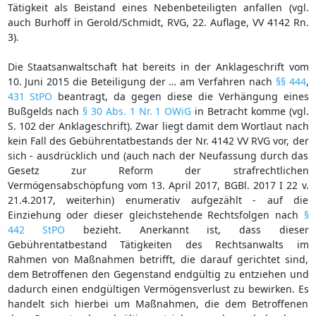
Tätigkeit als Beistand eines Nebenbeteiligten anfallen (vgl.
auch Burhoff in Gerold/Schmidt, RVG, 22. Auflage, VV 4142 Rn.
3).
Die Staatsanwaltschaft hat bereits in der Anklageschrift vom
10. Juni 2015 die Beteiligung der … am Verfahren nach
§§ 444
,
431 StPO
beantragt, da gegen diese die Verhängung eines
Bußgelds nach
§ 30 Abs. 1 Nr. 1 OWiG
in Betracht komme (vgl.
S. 102 der Anklageschrift). Zwar liegt damit dem Wortlaut nach
kein Fall des Gebührentatbestands der Nr. 4142 VV RVG vor, der
sich - ausdrücklich und (auch nach der Neufassung durch das
Gesetz zur Reform der strafrechtlichen
Vermögensabschöpfung vom 13. April 2017, BGBl. 2017 I 22 v.
21.4.2017, weiterhin) enumerativ aufgezählt - auf die
Einziehung oder dieser gleichstehende Rechtsfolgen nach
§
442 StPO
bezieht. Anerkannt ist, dass dieser
Gebührentatbestand Tätigkeiten des Rechtsanwalts im
Rahmen von Maßnahmen betrifft, die darauf gerichtet sind,
dem Betroffenen den Gegenstand endgültig zu entziehen und
dadurch einen endgültigen Vermögensverlust zu bewirken. Es
handelt sich hierbei um Maßnahmen, die dem Betroffenen