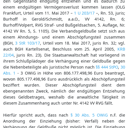
den Gegenstand endgültig entziehen und es dadurch zu
einem endgültigen Vermögensverlust kommen lassen (OLG
Frankfurt, Urteil vom 11. Mai 2017 –
1 U 203/17
–, Rn. 53, juris;
Burhoff in Gerold/Schmidt, a.a.O., VV 4142, Rn. 6;
Burhoff/Volpert, RVG Straf- und Bußgeldsachen, 5. Auflage, Nr.
4142 VV Rn. 5, S. 1105). Die Verbandsgeldbuße setzt sich aus
einem Ahndungs- und einem Abschöpfungsteil zusammen
(BGH,
3 StR 103/17
, Urteil vom 18. Mai 2017, juris Rn. 32; vgl.
auch BGH Kartellsenat, Beschluss vom 25. April 2005,
KRB
22/04
, juris Rn. 23). Die Staatsanwaltschaft hat vorliegend in
ihrem Schlußplädoyer die Verhängung einer Geldbuße gegen
die Nebenbeteiligte als juristische Person nach
§§ 444 StPO
,
30
Abs. 1
- 3 OWiG in Höhe von 806.177.498,96 Euro beantragt,
wovon 805.177.498,96 Euro ausdrücklich als Abschöpfungsteil
beziffert wurden. Dieser Abschöpfungsteil dient dem
ebengenannten Zweck, nämlich der endgültigen Entziehung
dieses Geldbetrages, weshalb die anwaltliche Tätigkeit in
diesem Zusammenhang auch unter Nr. 4142 VV RVG fällt.
Hierfür spricht auch, dass nach
§ 30 Abs. 5 OWiG
n.F. die
Anordnung der Einziehung (bisher: Verfall) neben der
Verhängung der Geldbuße nicht möglich ist. Die Einziehung