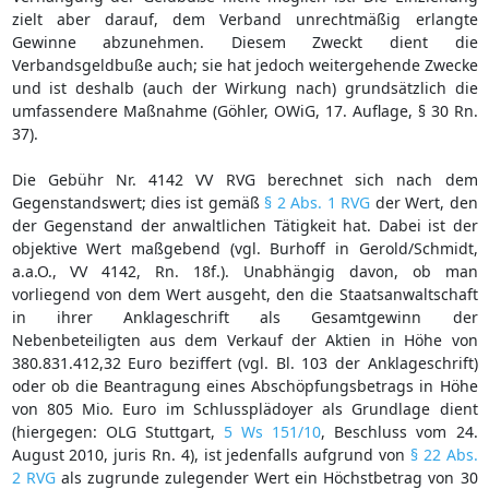
zielt aber darauf, dem Verband unrechtmäßig erlangte
Gewinne abzunehmen. Diesem Zweckt dient die
Verbandsgeldbuße auch; sie hat jedoch weitergehende Zwecke
und ist deshalb (auch der Wirkung nach) grundsätzlich die
umfassendere Maßnahme (Göhler, OWiG, 17. Auflage, § 30 Rn.
37).
Die Gebühr Nr. 4142 VV RVG berechnet sich nach dem
Gegenstandswert; dies ist gemäß
§ 2 Abs. 1 RVG
der Wert, den
der Gegenstand der anwaltlichen Tätigkeit hat. Dabei ist der
objektive Wert maßgebend (vgl. Burhoff in Gerold/Schmidt,
a.a.O., VV 4142, Rn. 18f.). Unabhängig davon, ob man
vorliegend von dem Wert ausgeht, den die Staatsanwaltschaft
in ihrer Anklageschrift als Gesamtgewinn der
Nebenbeteiligten aus dem Verkauf der Aktien in Höhe von
380.831.412,32 Euro beziffert (vgl. Bl. 103 der Anklageschrift)
oder ob die Beantragung eines Abschöpfungsbetrags in Höhe
von 805 Mio. Euro im Schlussplädoyer als Grundlage dient
(hiergegen: OLG Stuttgart,
5 Ws 151/10
, Beschluss vom 24.
August 2010, juris Rn. 4), ist jedenfalls aufgrund von
§ 22 Abs.
2 RVG
als zugrunde zulegender Wert ein Höchstbetrag von 30