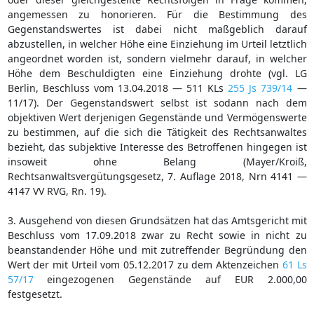
angemessen zu honorieren. Für die Bestimmung des
Gegenstandswertes ist dabei nicht maßgeblich darauf
abzustellen, in welcher Höhe eine Einziehung im Urteil letztlich
angeordnet worden ist, sondern vielmehr darauf, in welcher
Höhe dem Beschuldigten eine Einziehung drohte (vgl. LG
Berlin, Beschluss vom 13.04.2018 — 511 KLs
255 Js 739/14
—
11/17). Der Gegenstandswert selbst ist sodann nach dem
objektiven Wert derjenigen Gegenstände und Vermögenswerte
zu bestimmen, auf die sich die Tätigkeit des Rechtsanwaltes
bezieht, das subjektive Interesse des Betroffenen hingegen ist
insoweit ohne Belang (Mayer/Kroiß,
Rechtsanwaltsvergütungsgesetz, 7. Auflage 2018, Nrn 4141 —
4147 VV RVG, Rn. 19).
3. Ausgehend von diesen Grundsätzen hat das Amtsgericht mit
Beschluss vom 17.09.2018 zwar zu Recht sowie in nicht zu
beanstandender Höhe und mit zutreffender Begründung den
Wert der mit Urteil vom 05.12.2017 zu dem Aktenzeichen
61 Ls
57/17
eingezogenen Gegenstände auf EUR 2.000,00
festgesetzt.