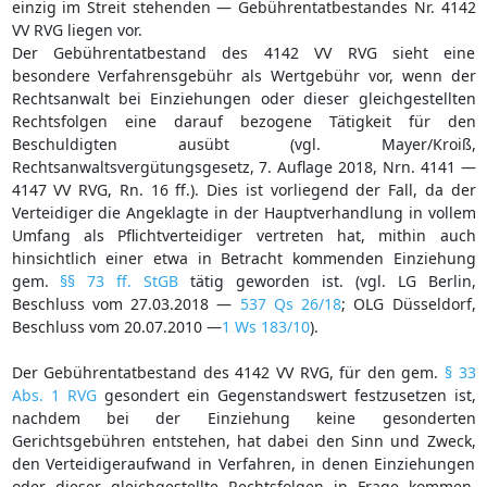
einzig im Streit stehenden — Gebührentatbestandes Nr. 4142
VV RVG liegen vor.
Der Gebührentatbestand des 4142 VV RVG sieht eine
besondere Verfahrensgebühr als Wertgebühr vor, wenn der
Rechtsanwalt bei Einziehungen oder dieser gleichgestellten
Rechtsfolgen eine darauf bezogene Tätigkeit für den
Beschuldigten ausübt (vgl. Mayer/Kroiß,
Rechtsanwaltsvergütungsgesetz, 7. Auflage 2018, Nrn. 4141 —
4147 VV RVG, Rn. 16 ff.). Dies ist vorliegend der Fall, da der
Verteidiger die Angeklagte in der Hauptverhandlung in vollem
Umfang als Pflichtverteidiger vertreten hat, mithin auch
hinsichtlich einer etwa in Betracht kommenden Einziehung
gem.
§§ 73 ff. StGB
tätig geworden ist. (vgl. LG Berlin,
Beschluss vom 27.03.2018 —
537 Qs 26/18
; OLG Düsseldorf,
Beschluss vom 20.07.2010 —
1 Ws 183/10
).
Der Gebührentatbestand des 4142 VV RVG, für den gem.
§ 33
Abs. 1 RVG
gesondert ein Gegenstandswert festzusetzen ist,
nachdem bei der Einziehung keine gesonderten
Gerichtsgebühren entstehen, hat dabei den Sinn und Zweck,
den Verteidigeraufwand in Verfahren, in denen Einziehungen
oder dieser gleichgestellte Rechtsfolgen in Frage kommen,