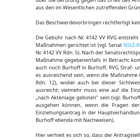
über die Berufung gegen das Urteil des Am
aus den im Wesentlichen zutreffenden Grü
Das Beschwerdevorbringen rechtfertigt kei
Die Gebühr nach Nr. 4142 VV RVG entsteht 
Maßnahmen gerichtet ist (vgl. Senat
NStZ-R
Nr. 4142 VV Rdn. 5). Nach der Senatsrechtspr
Maßnahme gegebenenfalls in Betracht komm
auch noch Burhoff in Burhoff, RVG Straf- u
es ausreichend sein, wenn die Maßnahme in
Rdn. 12), wobei auch bei dieser Sichtweis
ausreicht; vielmehr muss eine auf die Ei
„nach Aktenlage geboten" sein (vgl. Burho
ausgehen können, wenn die Fragen der 
Einziehungsantrag in der Hauptverhandlung 
Burhoff ebenda mit Nachweisen).
Hier verhielt es sich so, dass der Antragste