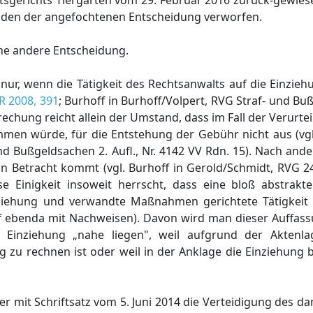
tsgerichts Tiergarten vom 29. Februar 2016 zurück-gewies
nden der angefochtenen Entscheidung verworfen.
ne andere Entscheidung.
nur, wenn die Tätigkeit des Rechtsanwalts auf die Einzie
R 2008, 391
; Burhoff in Burhoff/Volpert, RVG Straf- und Buß
echung reicht allein der Umstand, dass im Fall der Verurtei
en würde, für die Entstehung der Gebühr nicht aus (vgl
nd Bußgeldsachen 2. Aufl., Nr. 4142 VV Rdn. 15). Nach ande
 Betracht kommt (vgl. Burhoff in Gerold/Schmidt, RVG 24.
e Einigkeit insoweit herrscht, dass eine bloß abstrakte
nziehung und verwandte Maßnahmen gerichtete Tätigkeit
ff ebenda mit Nachweisen). Davon wird man dieser Auffas
Einziehung „nahe liegen", weil aufgrund der Aktenla
zu rechnen ist oder weil in der Anklage die Einziehung b
ller mit Schriftsatz vom 5. Juni 2014 die Verteidigung des 