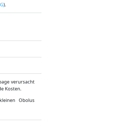
VG
).
page verursacht
de Kosten.
kleinen Obolus