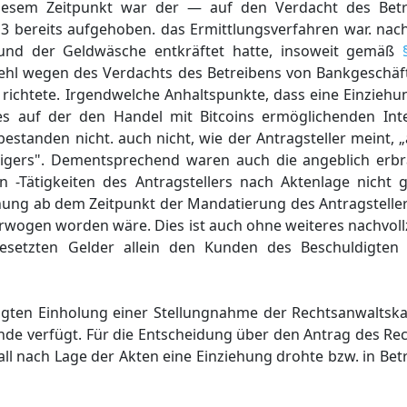
 diesem Zeitpunkt war der — auf den Verdacht des Bet
3 bereits aufgehoben. das Ermittlungsverfahren war. na
und der Geldwäsche entkräftet hatte, insoweit gemäß
fehl wegen des Verdachts des Betreibens von Bankgeschäf
 richtete. Irgendwelche Anhaltspunkte, dass eine Einzieh
s auf der den Handel mit Bitcoins ermöglichenden Inte
estanden nicht. auch nicht, wie der Antragsteller meint, „
digers". Dementsprechend waren auch die angeblich erb
en -Tätigkeiten des Antragstellers nach Aktenlage nicht 
iehung ab dem Zeitpunkt der Mandatierung des Antragstell
wogen worden wäre. Dies ist auch ohne weiteres nachvollzi
esetzten Gelder allein den Kunden des Beschuldigten
agten Einholung einer Stellungnahme der Rechtsanwaltsk
unde verfügt. Für die Entscheidung über den Antrag des R
fall nach Lage der Akten eine Einziehung drohte bzw. in Bet