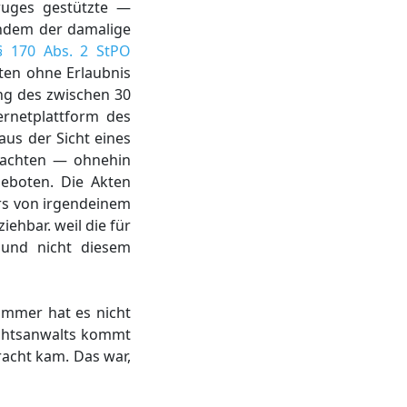
ruges gestützte —
chdem der damalige
§ 170 Abs. 2 StPO
ten ohne Erlaubnis
ung des zwischen 30
rnetplattform des
aus der Sicht eines
rachten — ohnehin
geboten. Die Akten
ers von irgendeinem
ehbar. weil die für
 und nicht diesem
ammer hat es nicht
echtsanwalts kommt
racht kam. Das war,