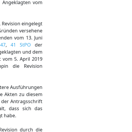
n Angeklagten vom
 Revision eingelegt
 Gründen versehene
enden vom 13. Juni
347
,
41 StPO
der
ngeklagten und dem
t vom 5. April 2019
pin die Revision
eitere Ausführungen
ie Akten zu diesem
 der Antragsschrift
lt, dass sich das
t habe.
evision durch die