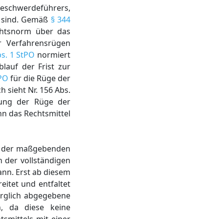
eschwerdeführers,
n sind. Gemäß
§ 344
chtsnorm über das
r Verfahrensrügen
bs. 1 StPO
normiert
auf der Frist zur
tPO
für die Rüge der
 sieht Nr. 156 Abs.
dung der Rüge der
nn das Rechtsmittel
us der maßgebenden
n der vollständigen
nn. Erst ab diesem
eitet und entfaltet
sorglich abgegebene
h, da diese keine