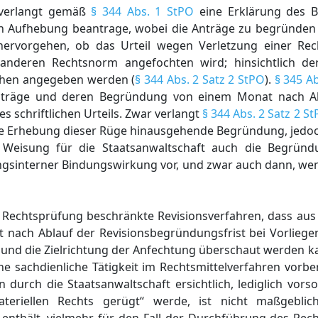
 verlangt gemäß
§ 344 Abs. 1 StPO
eine Erklärung des B
sen Aufhebung beantrage, wobei die Anträge zu begründe
rvorgehen, ob das Urteil wegen Verletzung einer Re
anderen Rechtsnorm angefochten wird; hinsichtlich de
chen angegeben werden (
§ 344 Abs. 2 Satz 2 StPO
).
§ 345 A
anträge und deren Begründung von einem Monat nach Abl
s schriftlichen Urteils. Zwar verlangt
§ 344 Abs. 2 Satz 2 S
ie Erhebung dieser Rüge hinausgehende Begründung, jedoch
he Weisung für die Staatsanwaltschaft auch die Begrün
ungsinterner Bindungswirkung vor, und zwar auch dann, we
ne Rechtsprüfung beschränkte Revisionsverfahren, dass a
t nach Ablauf der Revisionsbegründungsfrist bei Vorliege
nd die Zielrichtung der Anfechtung überschaut werden ka
e sachdienliche Tätigkeit im Rechtsmittelverfahren vorber
 durch die Staatsanwaltschaft ersichtlich, lediglich vor
teriellen Rechts gerügt“ werde, ist nicht maßgeblic