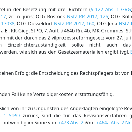
el in der Besetzung mit drei Richtern (
§ 122 Abs. 1 GVG
/17
, zit. n. juris; OLG Rostock
NStZ-RR 2017, 126
; OLG Köln
 17038
; OLG Düsseldorf
NStZ-RR 2012, 160
; OLG Jena
NStZ-
 a.E.; KK-Gieg, StPO, 7. Aufl. § 464b Rn. 4b; MK-Grommes, St
 mit der durch das Zivilprozessreformgesetz vom 27. Juli 
 Einzelrichterzuständigkeit sollte nicht auch das 
erden, wie sich aus den Gesetzesmaterialien ergibt (vgl.
 keinen Erfolg; die Entscheidung des Rechtspflegers ist von
nden Fall keine Verteidigerkosten erstattungsfähig.
ßlich von ihr zu Ungunsten des Angeklagten eingelegte Rev
. 1 StPO
zurück, sind die für das Revisionsverfahren 
cht notwendig im Sinne von
§ 473 Abs. 2
iVm.
§ 464a Abs. 2 Nr