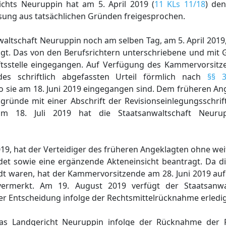
chts Neuruppin hat am 5. April 2019 (
11 KLs 11/18
) de
sung aus tatsächlichen Gründen freigesprochen.
altschaft Neuruppin noch am selben Tag, am 5. April 2019,
ügt. Das von den Berufsrichtern unterschriebene und mit
äftsstelle eingegangen. Auf Verfügung des Kammervorsitz
es schriftlich abgefassten Urteil förmlich nach
§§ 
wo sie am 18. Juni 2019 eingegangen sind. Dem früheren A
lsgründe mit einer Abschrift der Revisionseinlegungsschrif
om 18. Juli 2019 hat die Staatsanwaltschaft Neurup
 2019, hat der Verteidiger des früheren Angeklagten ohne w
det sowie eine ergänzende Akteneinsicht beantragt. Da d
dt waren, hat der Kammervorsitzende am 28. Juni 2019 auf
vermerkt. Am 19. August 2019 verfügt der Staatsanwa
er Entscheidung infolge der Rechtsmittelrücknahme erledig
as Landgericht Neuruppin infolge der Rücknahme der R