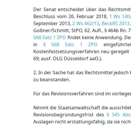
Der Senat entscheidet über das Rechtsmitt
Beschluss vom 26. Februar 2018,
1 Ws 140
September 2013,
2 Ws 462/13
,
BeckRS 2013,
Goßner/Schmitt, StPO, 62. Aufl., § 464b Rn. 7
568 Satz 1 ZPO
findet keine Anwendung. Denn
in
§ 568 Satz 1 ZPO
eingeführten
Kostenfestsetzungsverfahren neu geregelt w
69; ausf. OLG Düsseldorf aaO.).
2. In der Sache hat das Rechtsmittel jedoch
zu beanstanden.
Für das Revisionsverfahren sind im vorliege
Nimmt die Staatsanwaltschaft die ausschlie
Revisionsbegründungsfrist des
§ 345 Abs
Auslagen nicht erstattungsfähig, da sie ni