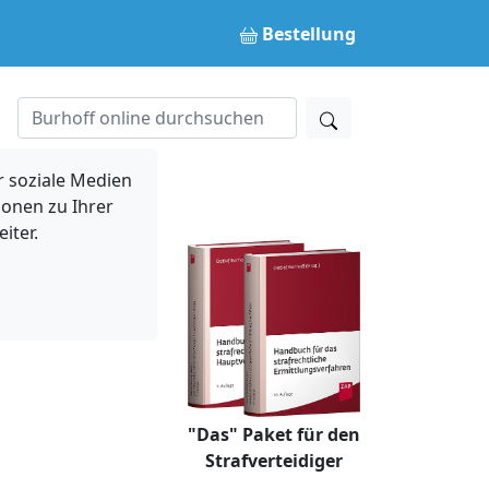
Bestellung
 soziale Medien
ionen zu Ihrer
iter.
"Das" Paket für den
Strafverteidiger