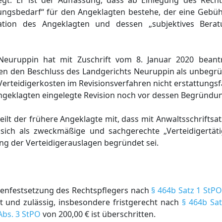
gt. Er ist der Auffassung, dass ab Einlegung des Recht
ungsbedarf“ für den Angeklagten bestehe, der eine Gebüh
ation des Angeklagten und dessen „subjektives Berat
Neuruppin hat mit Zuschrift vom 8. Januar 2020 beantr
n den Beschluss des Landgerichts Neuruppin als unbegrü
 Verteidigerkosten im Revisionsverfahren nicht erstattungsf
Angeklagten eingelegte Revision noch vor dessen Begründ
ilt der frühere Angeklagte mit, dass mit Anwaltsschriftsat
sich als zweckmäßige und sachgerechte „Verteidigertät
ung der Verteidigerauslagen begründet sei.
tenfestsetzung des Rechtspflegers nach
§ 464b Satz 1 StPO
t und zulässig, insbesondere fristgerecht nach
§ 464b Sa
Abs. 3 StPO
von 200,00 € ist überschritten.