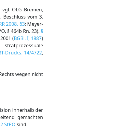
; vgl. OLG Bremen,
, Beschluss vom 3.
RR 2008, 63
; Meyer-
PO, § 464b Rn. 23).
§
2001 (
BGBl. I, 1887
)
strafprozessuale
BT-Drucks. 14/4722
,
 Rechts wegen nicht
ision innerhalb der
geltend gemachten
. 2 StPO
sind.