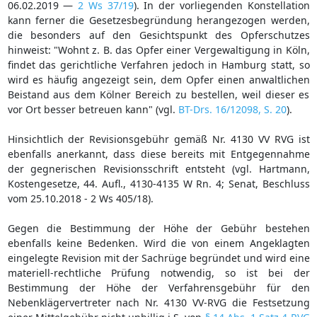
06.02.2019 —
2 Ws 37/19
). In der vorliegenden Konstellation
kann ferner die Gesetzesbegründung herangezogen werden,
die besonders auf den Gesichtspunkt des Opferschutzes
hinweist: "Wohnt z. B. das Opfer einer Vergewaltigung in Köln,
findet das gerichtliche Verfahren jedoch in Hamburg statt, so
wird es häufig angezeigt sein, dem Opfer einen anwaltlichen
Beistand aus dem Kölner Bereich zu bestellen, weil dieser es
vor Ort besser betreuen kann" (vgl.
BT-Drs. 16/12098, S. 20
).
Hinsichtlich der Revisionsgebühr gemäß Nr. 4130 VV RVG ist
ebenfalls anerkannt, dass diese bereits mit Entgegennahme
der gegnerischen Revisionsschrift entsteht (vgl. Hartmann,
Kostengesetze, 44. Aufl., 4130-4135 W Rn. 4; Senat, Beschluss
vom 25.10.2018 - 2 Ws 405/18).
Gegen die Bestimmung der Höhe der Gebühr bestehen
ebenfalls keine Bedenken. Wird die von einem Angeklagten
eingelegte Revision mit der Sachrüge begründet und wird eine
materiell-rechtliche Prüfung notwendig, so ist bei der
Bestimmung der Höhe der Verfahrensgebühr für den
Nebenklägervertreter nach Nr. 4130 VV-RVG die Festsetzung