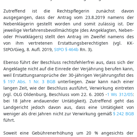
Zutreffend ist die Rechtspflegerin zunächst davon
ausgegangen, dass der Antrag vom 23.8.2019 namens der
Nebenklägerin gestellt worden und somit zulässig ist. Der
jeweilige Verfahrensbevollmächtigte (des Angeklagten, Neben-
oder Privatklägers) stellt den Antrag im Zweifel namens des
von ihm vertretenen Erstattungsberechtigten (vgl. KK-
StPO/Gieg, 8. Aufl. 2019,
StPO § 464b
Rn. 3).
Ebenso führt der Beschluss rechtsfehlerfrei aus, dass sich der
Angeklagte nicht auf die Einrede der Verjährung berufen kann,
weil Erstattungsansprüche der 30-jährigen Verjährungsfist des
§ 197 Abs. 1 Nr. 3 BGB
unterliegen. Zwar kann nach einer
langen Zeit, wie der Beschluss ausführt, Verwirkung eintreten
(vgl. OLG Oldenburg, Beschluss vom 22. 6. 2005 -
1 Ws 312/05
:
bei 18 Jahre andauender Untätigkeit). Zutreffend geht das
Landgericht jedoch davon aus, dass eine Untätigkeit von
weniger als drei Jahren nicht zur Verwirkung gemäß
§ 242 BGB
führt.
Soweit eine Gebührenerhöhung um 20 % angesichts der