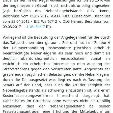
Dabei werden in der Regel Abweichungen von bis zu 20 % von
der angemessenen Gebühr noch nicht als unbillig angesehen
(vgl. bezüglich des Nebenklagebeistands OLG Hamm,
Beschluss vom 05.07.2012, a.a.O.; OLG Düsseldorf, Beschluss
vom 23.04.2012 - III2 Ws 67/12 -, OLG Hamm, Beschluss vom
09.03.2017 —
1 Ws 54/17
III).
Vorliegend ist die Bedeutung der Angelegenheit für die durch
das Tatgeschehen über geraume Zeit und noch im Zeitpunkt
der Hauptverhandlung insbesondere psychisch erheblich
beeinträchtigte Nebenklägerin als sehr hoch und damit als
deutlich überdurchschnittlich einzuschätzen, zumal sie
ersichtlich ein erhebliches Interesse an dem Ausgang des
Strafverfahrens gegen den Verurteilten hatte. Angesichts der
gravierenden psychischen Belastungen, der die Nebenklägerin
durch die Tat ausgesetzt war, liegt es nach Auffassung des
Senats auf der Hand, dass auch die Art der Tätigkeit des
Nebenklagebeistands als schwierig einzustufen ist, wie er im
Kostenfestsetzungsverfahren hinreichend dargelegt hat.
Daher ist es im Grundsatz ohne Weiteres nicht als unbillig
anzusehen, dass der Nebenklagebeistand bei seinen
Festsetzungsanträgen eine Erhöhung der Mittelgebühr um