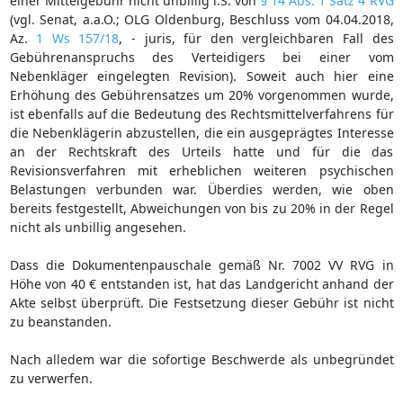
einer Mittelgebühr nicht unbillig i.S. von
§ 14 Abs. 1 Satz 4 RVG
(vgl. Senat, a.a.O.; OLG Oldenburg, Beschluss vom 04.04.2018,
Az.
1 Ws 157/18
, - juris, für den vergleichbaren Fall des
Gebührenanspruchs des Verteidigers bei einer vom
Nebenkläger eingelegten Revision). Soweit auch hier eine
Erhöhung des Gebührensatzes um 20% vorgenommen wurde,
ist ebenfalls auf die Bedeutung des Rechtsmittelverfahrens für
die Nebenklägerin abzustellen, die ein ausgeprägtes Interesse
an der Rechtskraft des Urteils hatte und für die das
Revisionsverfahren mit erheblichen weiteren psychischen
Belastungen verbunden war. Überdies werden, wie oben
bereits festgestellt, Abweichungen von bis zu 20% in der Regel
nicht als unbillig angesehen.
Dass die Dokumentenpauschale gemäß Nr. 7002 VV RVG in
Höhe von 40 € entstanden ist, hat das Landgericht anhand der
Akte selbst überprüft. Die Festsetzung dieser Gebühr ist nicht
zu beanstanden.
Nach alledem war die sofortige Beschwerde als unbegründet
zu verwerfen.