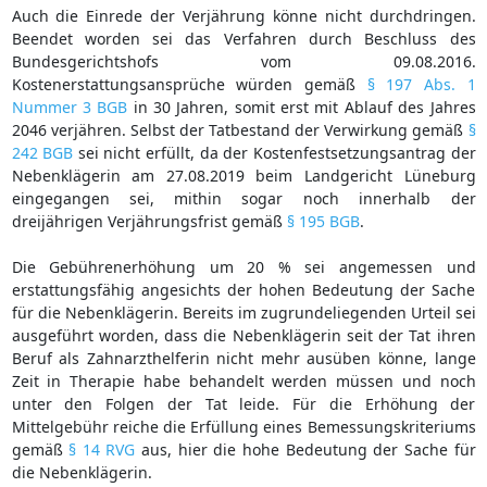
Auch die Einrede der Verjährung könne nicht durchdringen.
Beendet worden sei das Verfahren durch Beschluss des
Bundesgerichtshofs vom 09.08.2016.
Kostenerstattungsansprüche würden gemäß
§ 197 Abs. 1
Nummer 3 BGB
in 30 Jahren, somit erst mit Ablauf des Jahres
2046 verjähren. Selbst der Tatbestand der Verwirkung gemäß
§
242 BGB
sei nicht erfüllt, da der Kostenfestsetzungsantrag der
Nebenklägerin am 27.08.2019 beim Landgericht Lüneburg
eingegangen sei, mithin sogar noch innerhalb der
dreijährigen Verjährungsfrist gemäß
§ 195 BGB
.
Die Gebührenerhöhung um 20 % sei angemessen und
erstattungsfähig angesichts der hohen Bedeutung der Sache
für die Nebenklägerin. Bereits im zugrundeliegenden Urteil sei
ausgeführt worden, dass die Nebenklägerin seit der Tat ihren
Beruf als Zahnarzthelferin nicht mehr ausüben könne, lange
Zeit in Therapie habe behandelt werden müssen und noch
unter den Folgen der Tat leide. Für die Erhöhung der
Mittelgebühr reiche die Erfüllung eines Bemessungskriteriums
gemäß
§ 14 RVG
aus, hier die hohe Bedeutung der Sache für
die Nebenklägerin.