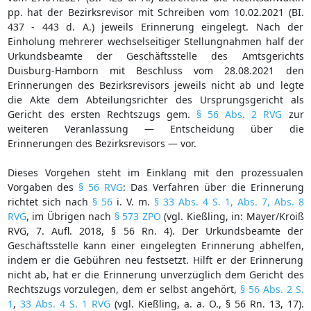
pp. hat der Bezirksrevisor mit Schreiben vom 10.02.2021 (BI.
437 - 443 d. A.) jeweils Erinnerung eingelegt. Nach der
Einholung mehrerer wechselseitiger Stellungnahmen half der
Urkundsbeamte der Geschäftsstelle des Amtsgerichts
Duisburg-Hamborn mit Beschluss vom 28.08.2021 den
Erinnerungen des Bezirksrevisors jeweils nicht ab und legte
die Akte dem Abteilungsrichter des Ursprungsgericht als
Gericht des ersten Rechtszugs gem.
§ 56 Abs. 2 RVG
zur
weiteren Veranlassung — Entscheidung über die
Erinnerungen des Bezirksrevisors — vor.
Dieses Vorgehen steht im Einklang mit den prozessualen
Vorgaben des
§ 56 RVG
: Das Verfahren über die Erinnerung
richtet sich nach
§ 56
i. V. m.
§ 33 Abs. 4 S. 1, Abs. 7, Abs. 8
RVG
, im Übrigen nach
§ 573 ZPO
(vgl. Kießling, in: Mayer/Kroiß
RVG, 7. Aufl. 2018, § 56 Rn. 4). Der Urkundsbeamte der
Geschäftsstelle kann einer eingelegten Erinnerung abhelfen,
indem er die Gebühren neu festsetzt. Hilft er der Erinnerung
nicht ab, hat er die Erinnerung unverzüglich dem Gericht des
Rechtszugs vorzulegen, dem er selbst angehört,
§ 56 Abs. 2 S.
1
,
33 Abs. 4 S. 1 RVG
(vgl. Kießling, a. a. O., § 56 Rn. 13, 17).