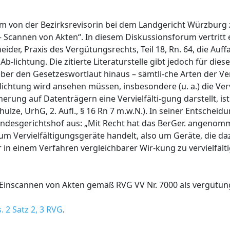
em von der Bezirksrevisorin bei dem Landgericht Würzburg z
 – Scannen von Akten“. In diesem Diskussionsforum vertritt
er, Praxis des Vergütungsrechts, Teil 18, Rn. 64, die Auff
b-lichtung. Die zitierte Literaturstelle gibt jedoch für die
 über den Gesetzeswortlaut hinaus – sämtli-che Arten der Ve
-lichtung wird ansehen müssen, insbesondere (u. a.) die Ver
erung auf Datenträgern eine Vervielfälti-gung darstellt, is
ulze, UrhG, 2. Aufl., § 16 Rn 7 m.w.N.). In seiner Entscheid
undesgerichtshof aus: „Mit Recht hat das BerGer. angenomm
um Vervielfältigungsgeräte handelt, also um Geräte, die da
 in einem Verfahren vergleichbarer Wir-kung zu vervielfäl
Einscannen von Akten gemäß RVG VV Nr. 7000 als vergütun
. 2 Satz 2, 3 RVG
.