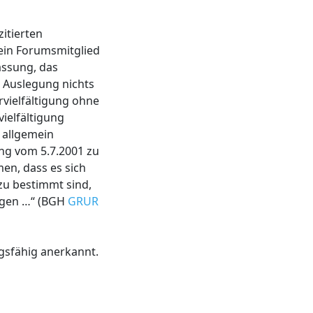
itierten
 ein Forumsmitglied
assung, das
se Auslegung nichts
rvielfältigung ohne
vielfältigung
t allgemein
ung vom 5.7.2001 zu
en, dass es sich
zu bestimmt sind,
tigen …“ (BGH
GRUR
gsfähig anerkannt.