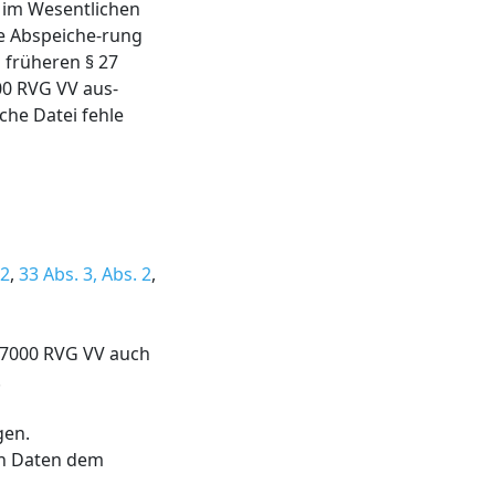
 im Wesentlichen
he Abspeiche-rung
 früheren § 27
000 RVG VV aus-
che Datei fehle
 2
,
33 Abs. 3, Abs. 2
,
 7000 RVG VV auch
.
gen.
ten Daten dem