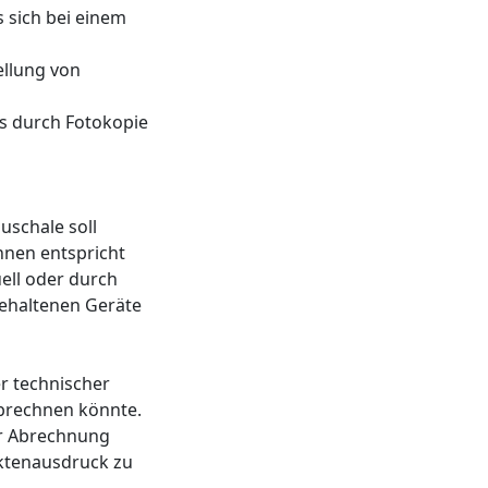
 sich bei einem
ellung von
es durch Fotokopie
uschale soll
nnen entspricht
ell oder durch
gehaltenen Geräte
r technischer
abrechnen könnte.
er Abrechnung
Aktenausdruck zu