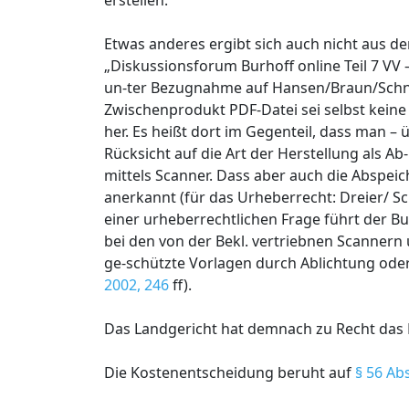
erstellen.
Etwas anderes ergibt sich auch nicht aus d
„Diskussionsforum Burhoff online Teil 7 VV
un-ter Bezugnahme auf Hansen/Braun/Schneid
Zwischenprodukt PDF-Datei sei selbst keine A
her. Es heißt dort im Gegenteil, dass man –
Rücksicht auf die Art der Herstellung als Ab
mittels Scanner. Dass aber auch die Abspeich
anerkannt (für das Urheberrecht: Dreier/ Sch
einer urheberrechtlichen Frage führt der B
bei den von der Bekl. vertriebnen Scannern 
ge-schützte Vorlagen durch Ablichtung oder
2002, 246
ff).
Das Landgericht hat demnach zu Recht das 
Die Kostenentscheidung beruht auf
§ 56 Abs