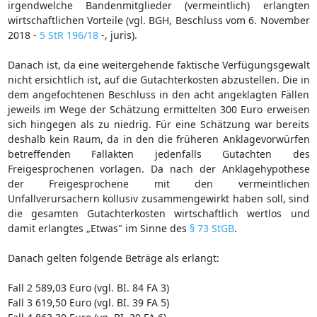
irgendwelche Bandenmitglieder (vermeintlich) erlangten
wirtschaftlichen Vorteile (vgl. BGH, Beschluss vom 6. November
2018 -
5 StR 196/18
-, juris).
Danach ist, da eine weitergehende faktische Verfügungsgewalt
nicht ersichtlich ist, auf die Gutachterkosten abzustellen. Die in
dem angefochtenen Beschluss in den acht angeklagten Fällen
jeweils im Wege der Schätzung ermittelten 300 Euro erweisen
sich hingegen als zu niedrig. Für eine Schätzung war bereits
deshalb kein Raum, da in den die früheren Anklagevorwürfen
betreffenden Fallakten jedenfalls Gutachten des
Freigesprochenen vorlagen. Da nach der Anklagehypothese
der Freigesprochene mit den vermeintlichen
Unfallverursachern kollusiv zusammengewirkt haben soll, sind
die gesamten Gutachterkosten wirtschaftlich wertlos und
damit erlangtes „Etwas" im Sinne des
§ 73 StGB
.
Danach gelten folgende Beträge als erlangt:
Fall 2 589,03 Euro (vgl. BI. 84 FA 3)
Fall 3 619,50 Euro (vgl. BI. 39 FA 5)