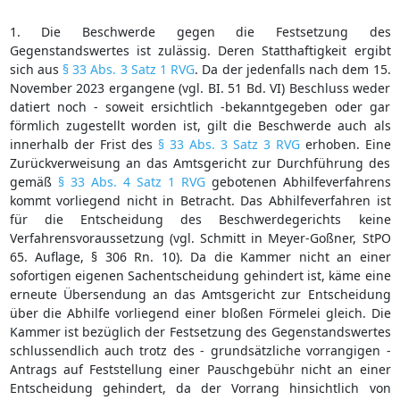
1. Die Beschwerde gegen die Festsetzung des
Gegenstandswertes ist zulässig. Deren Statthaftigkeit ergibt
sich aus
§ 33 Abs. 3 Satz 1 RVG
. Da der jedenfalls nach dem 15.
November 2023 ergangene (vgl. BI. 51 Bd. VI) Beschluss weder
datiert noch - soweit ersichtlich -bekanntgegeben oder gar
förmlich zugestellt worden ist, gilt die Beschwerde auch als
innerhalb der Frist des
§ 33 Abs. 3 Satz 3 RVG
erhoben. Eine
Zurückverweisung an das Amtsgericht zur Durchführung des
gemäß
§ 33 Abs. 4 Satz 1 RVG
gebotenen Abhilfeverfahrens
kommt vorliegend nicht in Betracht. Das Abhilfeverfahren ist
für die Entscheidung des Beschwerdegerichts keine
Verfahrensvoraussetzung (vgl. Schmitt in Meyer-Goßner, StPO
65. Auflage, § 306 Rn. 10). Da die Kammer nicht an einer
sofortigen eigenen Sachentscheidung gehindert ist, käme eine
erneute Übersendung an das Amtsgericht zur Entscheidung
über die Abhilfe vorliegend einer bloßen Förmelei gleich. Die
Kammer ist bezüglich der Festsetzung des Gegenstandswertes
schlussendlich auch trotz des - grundsätzliche vorrangigen -
Antrags auf Feststellung einer Pauschgebühr nicht an einer
Entscheidung gehindert, da der Vorrang hinsichtlich von