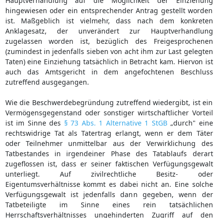
Hauptverhandlung auf die Möglichkeit der Einziehung
hingewiesen oder ein entsprechender Antrag gestellt worden
ist. Maßgeblich ist vielmehr, dass nach dem konkreten
Anklagesatz, der unverändert zur Hauptverhandlung
zugelassen worden ist, bezüglich des Freigesprochenen
(zumindest in jedenfalls sieben von acht ihm zur Last gelegten
Taten) eine Einziehung tatsächlich in Betracht kam. Hiervon ist
auch das Amtsgericht in dem angefochtenen Beschluss
zutreffend ausgegangen.
Wie die Beschwerdebegründung zutreffend wiedergibt, ist ein
Vermögensgegenstand oder sonstiger wirtschaftlicher Vorteil
ist im Sinne des
§ 73 Abs. 1 Alternative 1 StGB
„durch" eine
rechtswidrige Tat als Tatertrag erlangt, wenn er dem Täter
oder Teilnehmer unmittelbar aus der Verwirklichung des
Tatbestandes in irgendeiner Phase des Tatablaufs derart
zugeflossen ist, dass er seiner faktischen Verfügungsgewalt
unterliegt. Auf zivilrechtliche Besitz- oder
Eigentumsverhältnisse kommt es dabei nicht an. Eine solche
Verfügungsgewalt ist jedenfalls dann gegeben, wenn der
Tatbeteiligte im Sinne eines rein tatsächlichen
Herrschaftsverhältnisses ungehinderten Zugriff auf den