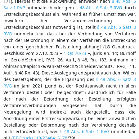
171). Hierbei tritt die Rückwirkung entweder nach
§ 48 Abs. 6
Satz 1 RVG
automatisch oder gem.
§ 48 Abs. 6 Satz 3 RVG
durch
Erstreckungsbeschluss ein. Während es früher umstritten war,
inwiefern bei Verfahrensverbindung ein
Erstreckungsbeschluss notwendig ist, stellt
§ 48 Abs. 6 Satz 3
RVG
nunmehr klar, dass bei der Verbindung von Verfahren
nach der Beiordnung in einem der Verfahren die Erstreckung
von einer gerichtlichen Feststellung abhängt (LG Osnabrück,
Beschluss vom 27.12.2023 –
1 Qs 70/23
–, juris Rn. 14; Burhoff
in: Gerold/Schmidt, RVG, 26. Aufl., § 48, Rn. 183; Ahlmann in:
Ahlmann/Kapischke/Pankatz/Rech/Schneider/Schütz, RVG, 11.
Aufl., § 48 Rn. 43). Diese Auslegung entspricht auch dem Willen
des Gesetzgebers, der die Ergänzung des
§ 48 Abs. 6 Satz 3
RVG
im Jahr 2021 („und ist der Rechtsanwalt nicht in allen
Verfahren bestellt oder beigeordnet“) ausdrücklich für Fälle
der nach der Beiordnung oder Bestellung erfolgten
Verfahrensverbindungen vorgesehen hat. Durch die
Neuregelung wird indirekt auch klargestellt, dass die
Anordnung einer Erstreckungswirkung bei einer anwaltlichen
Bestellung oder Beiordnung nach der Verbindung deshalb
nicht erforderlich ist, weil
§ 48 Abs. 6 Satz 1 RVG
unmittelbar
gilt (
BT-Drucks. 19/23484, S. 78
/79).