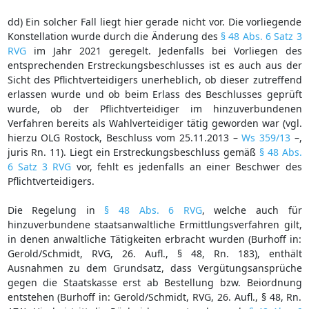
dd) Ein solcher Fall liegt hier gerade nicht vor. Die vorliegende
Konstellation wurde durch die Änderung des
§ 48 Abs. 6 Satz 3
RVG
im Jahr 2021 geregelt. Jedenfalls bei Vorliegen des
entsprechenden Erstreckungsbeschlusses ist es auch aus der
Sicht des Pflichtverteidigers unerheblich, ob dieser zutreffend
erlassen wurde und ob beim Erlass des Beschlusses geprüft
wurde, ob der Pflichtverteidiger im hinzuverbundenen
Verfahren bereits als Wahlverteidiger tätig geworden war (vgl.
hierzu OLG Rostock, Beschluss vom 25.11.2013 –
Ws 359/13
–,
juris Rn. 11). Liegt ein Erstreckungsbeschluss gemäß
§ 48 Abs.
6 Satz 3 RVG
vor, fehlt es jedenfalls an einer Beschwer des
Pflichtverteidigers.
Die Regelung in
§ 48 Abs. 6 RVG
, welche auch für
hinzuverbundene staatsanwaltliche Ermittlungsverfahren gilt,
in denen anwaltliche Tätigkeiten erbracht wurden (Burhoff in:
Gerold/Schmidt, RVG, 26. Aufl., § 48, Rn. 183), enthält
Ausnahmen zu dem Grundsatz, dass Vergütungsansprüche
gegen die Staatskasse erst ab Bestellung bzw. Beiordnung
entstehen (Burhoff in: Gerold/Schmidt, RVG, 26. Aufl., § 48, Rn.