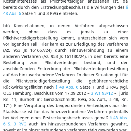
Kosteninteresses als Pflichtverteidiger anzusehen ist, da
bereits durch den Erstreckungsbeschluss die Wirkungen des
§
48 Abs. 6
Sätze 1 und 3 RVG eintreten.
bb) Konstellationen, in denen Verfahren abgeschlossen
werden, ohne dass es jemals zu einer
Pflichtverteidigerbestellung kommt, unterscheiden sich vom
vorliegenden Fall. Hier kam es zur Erledigung des Verfahrens
(Az. 953 Js 161667/24) durch Hinzuverbindung zu einem
anderen Verfahren (Az. 953 Js 161130/24), in dem bereits eine
Bestellung zum Pflichtverteidiger bestand, und der
anschließenden Erstreckung der Pflichtverteidigerbestellung
auf das hinzuverbundene Verfahren. In dieser Situation gilt für
die Pflichtverteidigerbestellung die gebührenrechtliche
Rückwirkungsfiktion nach
§ 48 Abs. 6
Sätze 1 und 3 RVG (vgl.
OLG Hamburg, Beschluss vom 17.09.2012 –
3 Ws 93/12
–, juris
Rn. 11; Burhoff in: Gerold/Schmidt, RVG, 26. Aufl., § 48, Rn.
171). Eine Vergütung des beigeordneten Verteidigers aus der
Staatskasse ist für das hinzuverbundene Verfahren jedenfalls
bei Vorliegen eines Erstreckungsbeschlusses gemäß
§ 48 Abs.
6 S. 3 RVG
auch im hinzuverbundenen Verfahren gewahrt,
soweit er im hinzuverbundenen Verfahren tätig geworden war.