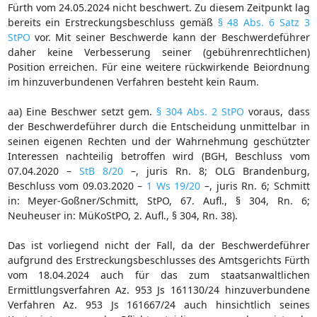
Fürth vom 24.05.2024 nicht beschwert. Zu diesem Zeitpunkt lag
bereits ein Erstreckungsbeschluss gemäß
§ 48 Abs. 6 Satz 3
StPO
vor. Mit seiner Beschwerde kann der Beschwerdeführer
daher keine Verbesserung seiner (gebührenrechtlichen)
Position erreichen. Für eine weitere rückwirkende Beiordnung
im hinzuverbundenen Verfahren besteht kein Raum.
aa) Eine Beschwer setzt gem.
§ 304 Abs. 2 StPO
voraus, dass
der Beschwerdeführer durch die Entscheidung unmittelbar in
seinen eigenen Rechten und der Wahrnehmung geschützter
Interessen nachteilig betroffen wird (BGH, Beschluss vom
07.04.2020 –
StB 8/20
–, juris Rn. 8; OLG Brandenburg,
Beschluss vom 09.03.2020 –
1 Ws 19/20
–, juris Rn. 6; Schmitt
in: Meyer-Goßner/Schmitt, StPO, 67. Aufl., § 304, Rn. 6;
Neuheuser in: MüKoStPO, 2. Aufl., § 304, Rn. 38).
Das ist vorliegend nicht der Fall, da der Beschwerdeführer
aufgrund des Erstreckungsbeschlusses des Amtsgerichts Fürth
vom 18.04.2024 auch für das zum staatsanwaltlichen
Ermittlungsverfahren Az. 953 Js 161130/24 hinzuverbundene
Verfahren Az. 953 Js 161667/24 auch hinsichtlich seines