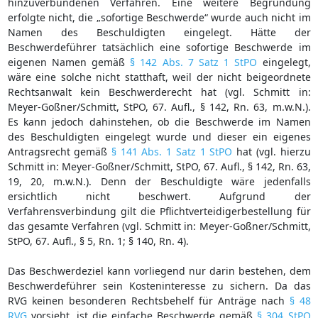
hinzuverbundenen Verfahren. Eine weitere Begründung
erfolgte nicht, die „sofortige Beschwerde“ wurde auch nicht im
Namen des Beschuldigten eingelegt. Hätte der
Beschwerdeführer tatsächlich eine sofortige Beschwerde im
eigenen Namen gemäß
§ 142 Abs. 7 Satz 1 StPO
eingelegt,
wäre eine solche nicht statthaft, weil der nicht beigeordnete
Rechtsanwalt kein Beschwerderecht hat (vgl. Schmitt in:
Meyer-Goßner/Schmitt, StPO, 67. Aufl., § 142, Rn. 63, m.w.N.).
Es kann jedoch dahinstehen, ob die Beschwerde im Namen
des Beschuldigten eingelegt wurde und dieser ein eigenes
Antragsrecht gemäß
§ 141 Abs. 1 Satz 1 StPO
hat (vgl. hierzu
Schmitt in: Meyer-Goßner/Schmitt, StPO, 67. Aufl., § 142, Rn. 63,
19, 20, m.w.N.). Denn der Beschuldigte wäre jedenfalls
ersichtlich nicht beschwert. Aufgrund der
Verfahrensverbindung gilt die Pflichtverteidigerbestellung für
das gesamte Verfahren (vgl. Schmitt in: Meyer-Goßner/Schmitt,
StPO, 67. Aufl., § 5, Rn. 1; § 140, Rn. 4).
Das Beschwerdeziel kann vorliegend nur darin bestehen, dem
Beschwerdeführer sein Kosteninteresse zu sichern. Da das
RVG keinen besonderen Rechtsbehelf für Anträge nach
§ 48
RVG
vorsieht, ist die einfache Beschwerde gemäß
§ 304 StPO