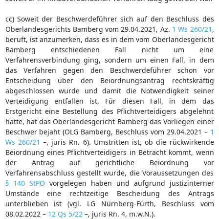
cc) Soweit der Beschwerdeführer sich auf den Beschluss des
Oberlandesgerichts Bamberg vom 29.04.2021, Az.
1 Ws 260/21
,
beruft, ist anzumerken, dass es in dem vom Oberlandesgericht
Bamberg entschiedenen Fall nicht um eine
Verfahrensverbindung ging, sondern um einen Fall, in dem
das Verfahren gegen den Beschwerdeführer schon vor
Entscheidung über den Beiordnungsantrag rechtskräftig
abgeschlossen wurde und damit die Notwendigkeit seiner
Verteidigung entfallen ist. Für diesen Fall, in dem das
Erstgericht eine Bestellung des Pflichtverteidigers abgelehnt
hatte, hat das Oberlandesgericht Bamberg das Vorliegen einer
Beschwer bejaht (OLG Bamberg, Beschluss vom 29.04.2021 –
1
Ws 260/21
–, juris Rn. 6). Umstritten ist, ob die rückwirkende
Beiordnung eines Pflichtverteidigers in Betracht kommt, wenn
der Antrag auf gerichtliche Beiordnung vor
Verfahrensabschluss gestellt wurde, die Voraussetzungen des
§ 140 StPO
vorgelegen haben und aufgrund justizinterner
Umstände eine rechtzeitige Bescheidung des Antrags
unterblieben ist (vgl. LG Nürnberg-Fürth, Beschluss vom
08.02.2022 –
12 Qs 5/22
–, juris Rn. 4, m.w.N.).