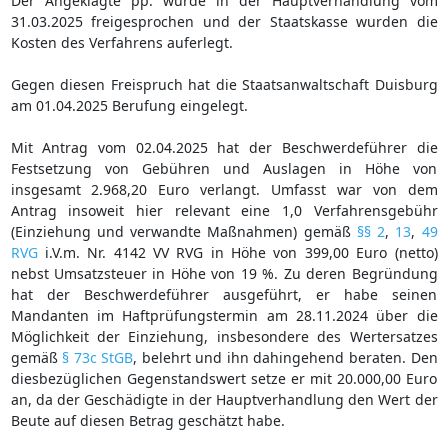
Der Angeklagte pp. wurde in der Hauptverhandlung vom
31.03.2025 freigesprochen und der Staatskasse wurden die
Kosten des Verfahrens auferlegt.
Gegen diesen Freispruch hat die Staatsanwaltschaft Duisburg
am 01.04.2025 Berufung eingelegt.
Mit Antrag vom 02.04.2025 hat der Beschwerdeführer die
Festsetzung von Gebühren und Auslagen in Höhe von
insgesamt 2.968,20 Euro verlangt. Umfasst war von dem
Antrag insoweit hier relevant eine 1,0 Verfahrensgebühr
(Einziehung und verwandte Maßnahmen) gemäß
§§ 2
,
13
,
49
RVG
i.V.m. Nr. 4142 VV RVG in Höhe von 399,00 Euro (netto)
nebst Umsatzsteuer in Höhe von 19 %. Zu deren Begründung
hat der Beschwerdeführer ausgeführt, er habe seinen
Mandanten im Haftprüfungstermin am 28.11.2024 über die
Möglichkeit der Einziehung, insbesondere des Wertersatzes
gemäß
§ 73c StGB
, belehrt und ihn dahingehend beraten. Den
diesbezüglichen Gegenstandswert setze er mit 20.000,00 Euro
an, da der Geschädigte in der Hauptverhandlung den Wert der
Beute auf diesen Betrag geschätzt habe.