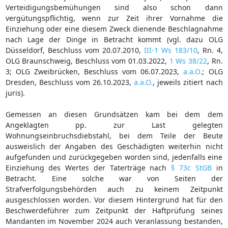
Verteidigungsbemühungen sind also schon dann
vergütungspflichtig, wenn zur Zeit ihrer Vornahme die
Einziehung oder eine diesem Zweck dienende Beschlagnahme
nach Lage der Dinge in Betracht kommt (vgl. dazu OLG
Düsseldorf, Beschluss vom 20.07.2010,
III-1 Ws 183/10
, Rn. 4,
OLG Braunschweig, Beschluss vom 01.03.2022,
1 Ws 38/22
, Rn.
3; OLG Zweibrücken, Beschluss vom 06.07.2023,
a.a.O.
; OLG
Dresden, Beschluss vom 26.10.2023,
a.a.O.
, jeweils zitiert nach
juris).
Gemessen an diesen Grundsätzen kam bei dem dem
Angeklagten pp. zur Last gelegten
Wohnungseinbruchsdiebstahl, bei dem Teile der Beute
ausweislich der Angaben des Geschädigten weiterhin nicht
aufgefunden und zurückgegeben worden sind, jedenfalls eine
Einziehung des Wertes der Taterträge nach
§ 73c StGB
in
Betracht. Eine solche war von Seiten der
Strafverfolgungsbehörden auch zu keinem Zeitpunkt
ausgeschlossen worden. Vor diesem Hintergrund hat für den
Beschwerdeführer zum Zeitpunkt der Haftprüfung seines
Mandanten im November 2024 auch Veranlassung bestanden,