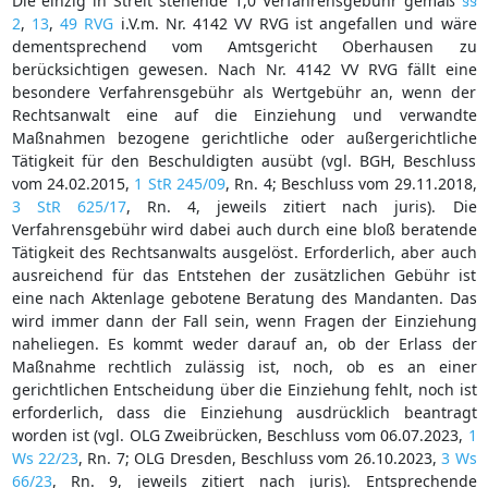
Die einzig in Streit stehende 1,0 Verfahrensgebühr gemäß
§§
2
,
13
,
49 RVG
i.V.m. Nr. 4142 VV RVG ist angefallen und wäre
dementsprechend vom Amtsgericht Oberhausen zu
berücksichtigen gewesen. Nach Nr. 4142 VV RVG fällt eine
besondere Verfahrensgebühr als Wertgebühr an, wenn der
Rechtsanwalt eine auf die Einziehung und verwandte
Maßnahmen bezogene gerichtliche oder außergerichtliche
Tätigkeit für den Beschuldigten ausübt (vgl. BGH, Beschluss
vom 24.02.2015,
1 StR 245/09
, Rn. 4; Beschluss vom 29.11.2018,
3 StR 625/17
, Rn. 4, jeweils zitiert nach juris). Die
Verfahrensgebühr wird dabei auch durch eine bloß beratende
Tätigkeit des Rechtsanwalts ausgelöst. Erforderlich, aber auch
ausreichend für das Entstehen der zusätzlichen Gebühr ist
eine nach Aktenlage gebotene Beratung des Mandanten. Das
wird immer dann der Fall sein, wenn Fragen der Einziehung
naheliegen. Es kommt weder darauf an, ob der Erlass der
Maßnahme rechtlich zulässig ist, noch, ob es an einer
gerichtlichen Entscheidung über die Einziehung fehlt, noch ist
erforderlich, dass die Einziehung ausdrücklich beantragt
worden ist (vgl. OLG Zweibrücken, Beschluss vom 06.07.2023,
1
Ws 22/23
, Rn. 7; OLG Dresden, Beschluss vom 26.10.2023,
3 Ws
66/23
, Rn. 9, jeweils zitiert nach juris). Entsprechende