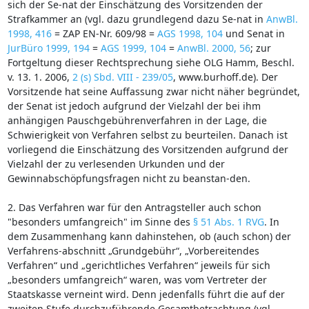
sich der Se-nat der Einschätzung des Vorsitzenden der
Strafkammer an (vgl. dazu grundlegend dazu Se-nat in
AnwBl.
1998, 416
= ZAP EN-Nr. 609/98 =
AGS 1998, 104
und Senat in
JurBüro 1999, 194
=
AGS 1999, 104
=
AnwBl. 2000, 56
; zur
Fortgeltung dieser Rechtsprechung siehe OLG Hamm, Beschl.
v. 13. 1. 2006,
2 (s) Sbd. VIII - 239/05
, www.burhoff.de). Der
Vorsitzende hat seine Auffassung zwar nicht näher begründet,
der Senat ist jedoch aufgrund der Vielzahl der bei ihm
anhängigen Pauschgebührenverfahren in der Lage, die
Schwierigkeit von Verfahren selbst zu beurteilen. Danach ist
vorliegend die Einschätzung des Vorsitzenden aufgrund der
Vielzahl der zu verlesenden Urkunden und der
Gewinnabschöpfungsfragen nicht zu beanstan-den.
2. Das Verfahren war für den Antragsteller auch schon
"besonders umfangreich" im Sinne des
§ 51 Abs. 1 RVG
. In
dem Zusammenhang kann dahinstehen, ob (auch schon) der
Verfahrens-abschnitt „Grundgebühr“, „Vorbereitendes
Verfahren“ und „gerichtliches Verfahren“ jeweils für sich
„besonders umfangreich“ waren, was vom Vertreter der
Staatskasse verneint wird. Denn jedenfalls führt die auf der
zweiten Stufe durchzuführende Gesamtbetrachtung (vgl.