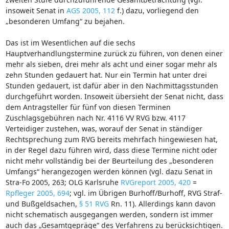
insoweit Senat in
AGS 2005, 112
f.) dazu, vorliegend den
„besonderen Umfang“ zu bejahen.
Das ist im Wesentlichen auf die sechs
Hauptverhandlungstermine zurück zu führen, von denen einer
mehr als sieben, drei mehr als acht und einer sogar mehr als
zehn Stunden gedauert hat. Nur ein Termin hat unter drei
Stunden gedauert, ist dafür aber in den Nachmittagsstunden
durchgeführt worden. Insoweit übersieht der Senat nicht, dass
dem Antragsteller für fünf von diesen Terminen
Zuschlagsgebühren nach Nr. 4116 VV RVG bzw. 4117
Verteidiger zustehen, was, worauf der Senat in ständiger
Rechtsprechung zum RVG bereits mehrfach hingewiesen hat,
in der Regel dazu führen wird, dass diese Termine nicht oder
nicht mehr vollständig bei der Beurteilung des „besonderen
Umfangs“ herangezogen werden können (vgl. dazu Senat in
Stra-Fo 2005, 263; OLG Karlsruhe
RVGreport 2005, 420
=
Rpfleger 2005, 694
; vgl. im Übrigen Burhoff/Burhoff, RVG Straf-
und Bußgeldsachen,
§ 51 RVG
Rn. 11). Allerdings kann davon
nicht schematisch ausgegangen werden, sondern ist immer
auch das „Gesamtgepräge“ des Verfahrens zu berücksichtigen.