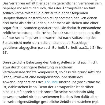
Das Verfahren erhält hier aber im gerichtlichen Verfahren sein
Gepräge vor allem dadurch, dass der Antragsteller an fünf
zeitlich verhältnismäßig dicht aufein-ander folgenden
Hauptverhandlungsterminen teilgenommen hat, von denen
drei mehr als acht Stunden, einer mehr als sieben und einer
sogar fast 11 Stunden gedauert hat. Die dadurch entstandene
zeitliche Belastung - die HV hat fast 45 Stunden gedauert, die
auf nur sechs Tage verteilt waren - ist nach Auffassung des
Senats nicht mehr durch die entstandenen Zuschlags-
gebühren abgegolten (so auch Burhoff/Burhoff, a.a.O., § 51 Rn.
93).
Diese zeitliche Belastung des Antragstellers wird auch nicht
etwa durch geringere Belastung in anderen
Verfahrensabschnitte kompensiert, so dass die grundsätzliche
Frage, inwieweit eine Kompensation innerhalb des
Anwendungsbereichs des
§ 51 RVG
überhaupt (noch) zulässig
ist, dahinstehen kann. Denn der Antragsteller ist darüber
hinaus umfangreich auch sonst für seine Mandantin tätig
gewesen, wobei nicht zu verkennen ist, dass ihm dafür aber
teilweise eigenständige gesetzliche Gebühren zustehen (vgl.