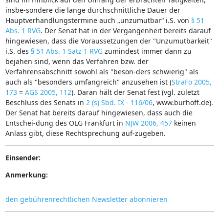
insbe-sondere die lange durchschnittliche Dauer der
Hauptverhandlungstermine auch „unzumutbar“ i.S. von
§ 51
Abs. 1 RVG
. Der Senat hat in der Vergangenheit bereits darauf
hingewiesen, dass die Voraussetzungen der "Unzumutbarkeit"
i.S. des
§ 51 Abs. 1 Satz 1 RVG
zumindest immer dann zu
bejahen sind, wenn das Verfahren bzw. der
Verfahrensabschnitt sowohl als "beson-ders schwierig" als
auch als "besonders umfangreich" anzusehen ist (
StraFo 2005,
173
=
AGS 2005, 112
). Daran hält der Senat fest (vgl. zuletzt
Beschluss des Senats in
2 (s) Sbd. IX - 116/06
, www.burhoff.de).
Der Senat hat bereits darauf hingewiesen, dass auch die
Entschei-dung des OLG Frankfurt in
NJW 2006, 457
keinen
Anlass gibt, diese Rechtsprechung auf-zugeben.
Einsender:
Anmerkung:
den gebührenrechtlichen Newsletter abonnieren