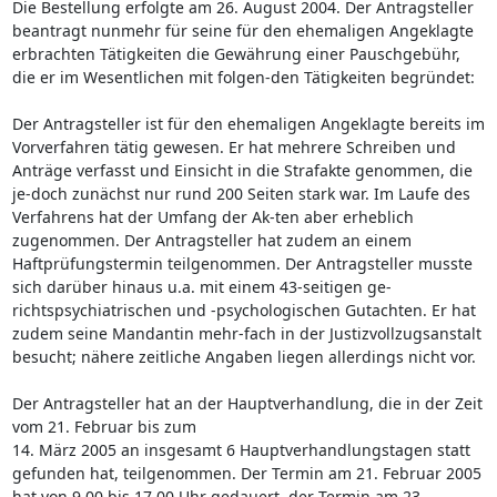
Die Bestellung erfolgte am 26. August 2004. Der Antragsteller
beantragt nunmehr für seine für den ehemaligen Angeklagte
erbrachten Tätigkeiten die Gewährung einer Pauschgebühr,
die er im Wesentlichen mit folgen-den Tätigkeiten begründet:
Der Antragsteller ist für den ehemaligen Angeklagte bereits im
Vorverfahren tätig gewesen. Er hat mehrere Schreiben und
Anträge verfasst und Einsicht in die Strafakte genommen, die
je-doch zunächst nur rund 200 Seiten stark war. Im Laufe des
Verfahrens hat der Umfang der Ak-ten aber erheblich
zugenommen. Der Antragsteller hat zudem an einem
Haftprüfungstermin teilgenommen. Der Antragsteller musste
sich darüber hinaus u.a. mit einem 43-seitigen ge-
richtspsychiatrischen und -psychologischen Gutachten. Er hat
zudem seine Mandantin mehr-fach in der Justizvollzugsanstalt
besucht; nähere zeitliche Angaben liegen allerdings nicht vor.
Der Antragsteller hat an der Hauptverhandlung, die in der Zeit
vom 21. Februar bis zum
14. März 2005 an insgesamt 6 Hauptverhandlungstagen statt
gefunden hat, teilgenommen. Der Termin am 21. Februar 2005
hat von 9.00 bis 17.00 Uhr gedauert, der Termin am 23.