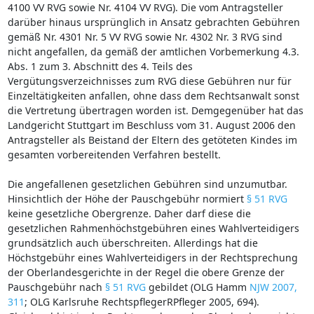
4100 VV RVG sowie Nr. 4104 VV RVG). Die vom Antragsteller
darüber hinaus ursprünglich in Ansatz gebrachten Gebühren
gemäß Nr. 4301 Nr. 5 VV RVG sowie Nr. 4302 Nr. 3 RVG sind
nicht angefallen, da gemäß der amtlichen Vorbemerkung 4.3.
Abs. 1 zum 3. Abschnitt des 4. Teils des
Vergütungsverzeichnisses zum RVG diese Gebühren nur für
Einzeltätigkeiten anfallen, ohne dass dem Rechtsanwalt sonst
die Vertretung übertragen worden ist. Demgegenüber hat das
Landgericht Stuttgart im Beschluss vom 31. August 2006 den
Antragsteller als Beistand der Eltern des getöteten Kindes im
gesamten vorbereitenden Verfahren bestellt.
Die angefallenen gesetzlichen Gebühren sind unzumutbar.
Hinsichtlich der Höhe der Pauschgebühr normiert
§ 51 RVG
keine gesetzliche Obergrenze. Daher darf diese die
gesetzlichen Rahmenhöchstgebühren eines Wahlverteidigers
grundsätzlich auch überschreiten. Allerdings hat die
Höchstgebühr eines Wahlverteidigers in der Rechtsprechung
der Oberlandesgerichte in der Regel die obere Grenze der
Pauschgebühr nach
§ 51 RVG
gebildet (OLG Hamm
NJW 2007,
311
; OLG Karlsruhe RechtspflegerRPfleger 2005, 694).