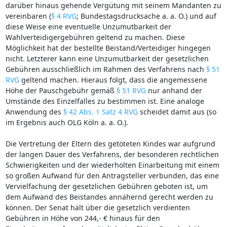
darüber hinaus gehende Vergütung mit seinem Mandanten zu
vereinbaren (
§ 4 RVG
; Bundestagsdrucksache a. a. O.) und auf
diese Weise eine eventuelle Unzumutbarkeit der
Wahlverteidigergebühren geltend zu machen. Diese
Möglichkeit hat der bestellte Beistand/Verteidiger hingegen
nicht. Letzterer kann eine Unzumutbarkeit der gesetzlichen
Gebühren ausschließlich im Rahmen des Verfahrens nach
§ 51
RVG
geltend machen. Hieraus folgt, dass die angemessene
Höhe der Pauschgebühr gemäß
§ 51 RVG
nur anhand der
Umstände des Einzelfalles zu bestimmen ist. Eine analoge
Anwendung des
§ 42 Abs. 1 Satz 4 RVG
scheidet damit aus (so
im Ergebnis auch OLG Köln a. a. O.).
Die Vertretung der Eltern des getöteten Kindes war aufgrund
der langen Dauer des Verfahrens, der besonderen rechtlichen
Schwierigkeiten und der wiederholten Einarbeitung mit einem
so großen Aufwand für den Antragsteller verbunden, das eine
Vervielfachung der gesetzlichen Gebühren geboten ist, um
dem Aufwand des Beistandes annähernd gerecht werden zu
können. Der Senat hält über die gesetzlich verdienten
Gebühren in Höhe von 244,- € hinaus für den