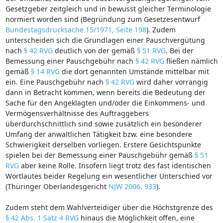
Gesetzgeber zeitgleich und in bewusst gleicher Terminologie
normiert worden sind (Begründung zum Gesetzesentwurf
Bundestagsdrucksache 15/1971, Seite 198
). Zudem
unterscheiden sich die Grundlagen einer Pauschvergütung
nach
§ 42 RVG
deutlich von der gemäß
§ 51 RVG
. Bei der
Bemessung einer Pauschgebühr nach
§ 42 RVG
fließen nämlich
gemäß
§ 14 RVG
die dort genannten Umstände mittelbar mit
ein. Eine Pauschgebühr nach
§ 42 RVG
wird daher vorrangig
dann in Betracht kommen, wenn bereits die Bedeutung der
Sache für den Angeklagten und/oder die Einkommens- und
Vermögensverhältnisse des Auftraggebers
überdurchschnittlich sind sowie zusätzlich ein besonderer
Umfang der anwaltlichen Tätigkeit bzw. eine besondere
Schwierigkeit derselben vorliegen. Erstere Gesichtspunkte
spielen bei der Bemessung einer Pauschgebühr gemäß
§ 51
RVG
aber keine Rolle. Insofern liegt trotz des fast identischen
Wortlautes beider Regelung ein wesentlicher Unterschied vor
(Thüringer Oberlandesgericht
NJW 2006, 933
).
Zudem steht dem Wahlverteidiger über die Höchstgrenze des
§ 42 Abs. 1 Satz 4 RVG
hinaus die Möglichkeit offen, eine