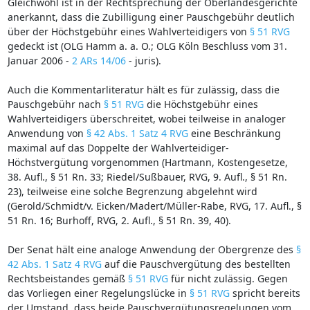
Gleichwohl ist in der Rechtsprechung der Oberlandesgerichte
anerkannt, dass die Zubilligung einer Pauschgebühr deutlich
über der Höchstgebühr eines Wahlverteidigers von
§ 51 RVG
gedeckt ist (OLG Hamm a. a. O.; OLG Köln Beschluss vom 31.
Januar 2006 -
2 ARs 14/06
- juris).
Auch die Kommentarliteratur hält es für zulässig, dass die
Pauschgebühr nach
§ 51 RVG
die Höchstgebühr eines
Wahlverteidigers überschreitet, wobei teilweise in analoger
Anwendung von
§ 42 Abs. 1 Satz 4 RVG
eine Beschränkung
maximal auf das Doppelte der Wahlverteidiger-
Höchstvergütung vorgenommen (Hartmann, Kostengesetze,
38. Aufl., § 51 Rn. 33; Riedel/Sußbauer, RVG, 9. Aufl., § 51 Rn.
23), teilweise eine solche Begrenzung abgelehnt wird
(Gerold/Schmidt/v. Eicken/Madert/Müller-Rabe, RVG, 17. Aufl., §
51 Rn. 16; Burhoff, RVG, 2. Aufl., § 51 Rn. 39, 40).
Der Senat hält eine analoge Anwendung der Obergrenze des
§
42 Abs. 1 Satz 4 RVG
auf die Pauschvergütung des bestellten
Rechtsbeistandes gemäß
§ 51 RVG
für nicht zulässig. Gegen
das Vorliegen einer Regelungslücke in
§ 51 RVG
spricht bereits
der Umstand, dass beide Pauschvergütungsregelungen vom