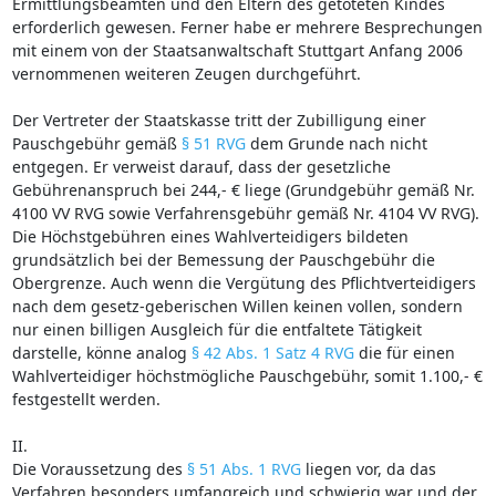
Ermittlungsbeamten und den Eltern des getöteten Kindes
erforderlich gewesen. Ferner habe er mehrere Besprechungen
mit einem von der Staatsanwaltschaft Stuttgart Anfang 2006
vernommenen weiteren Zeugen durchgeführt.
Der Vertreter der Staatskasse tritt der Zubilligung einer
Pauschgebühr gemäß
§ 51 RVG
dem Grunde nach nicht
entgegen. Er verweist darauf, dass der gesetzliche
Gebührenanspruch bei 244,- € liege (Grundgebühr gemäß Nr.
4100 VV RVG sowie Verfahrensgebühr gemäß Nr. 4104 VV RVG).
Die Höchstgebühren eines Wahlverteidigers bildeten
grundsätzlich bei der Bemessung der Pauschgebühr die
Obergrenze. Auch wenn die Vergütung des Pflichtverteidigers
nach dem gesetz-geberischen Willen keinen vollen, sondern
nur einen billigen Ausgleich für die entfaltete Tätigkeit
darstelle, könne analog
§ 42 Abs. 1 Satz 4 RVG
die für einen
Wahlverteidiger höchstmögliche Pauschgebühr, somit 1.100,- €
festgestellt werden.
II.
Die Voraussetzung des
§ 51 Abs. 1 RVG
liegen vor, da das
Verfahren besonders umfangreich und schwierig war und der