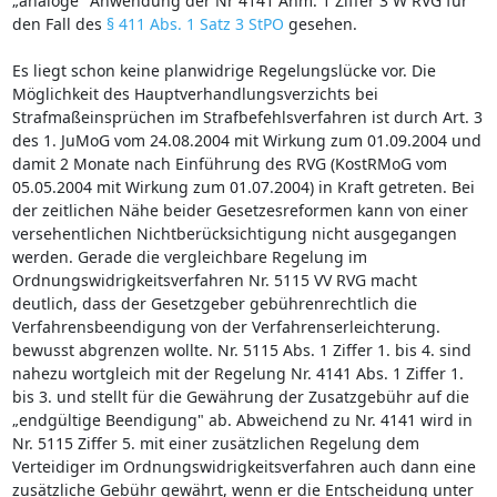
„analoge" Anwendung der Nr 4141 Anm. 1 Ziffer 3 W RVG für
den Fall des
§ 411 Abs. 1 Satz 3 StPO
gesehen.
Es liegt schon keine planwidrige Regelungslücke vor. Die
Möglichkeit des Hauptverhandlungsverzichts bei
Strafmaßeinsprüchen im Strafbefehlsverfahren ist durch Art. 3
des 1. JuMoG vom 24.08.2004 mit Wirkung zum 01.09.2004 und
damit 2 Monate nach Einführung des RVG (KostRMoG vom
05.05.2004 mit Wirkung zum 01.07.2004) in Kraft getreten. Bei
der zeitlichen Nähe beider Gesetzesreformen kann von einer
versehentlichen Nichtberücksichtigung nicht ausgegangen
werden. Gerade die vergleichbare Regelung im
Ordnungswidrigkeitsverfahren Nr. 5115 VV RVG macht
deutlich, dass der Gesetzgeber gebührenrechtlich die
Verfahrensbeendigung von der Verfahrenserleichterung.
bewusst abgrenzen wollte. Nr. 5115 Abs. 1 Ziffer 1. bis 4. sind
nahezu wortgleich mit der Regelung Nr. 4141 Abs. 1 Ziffer 1.
bis 3. und stellt für die Gewährung der Zusatzgebühr auf die
„endgültige Beendigung" ab. Abweichend zu Nr. 4141 wird in
Nr. 5115 Ziffer 5. mit einer zusätzlichen Regelung dem
Verteidiger im Ordnungswidrigkeitsverfahren auch dann eine
zusätzliche Gebühr gewährt, wenn er die Entscheidung unter