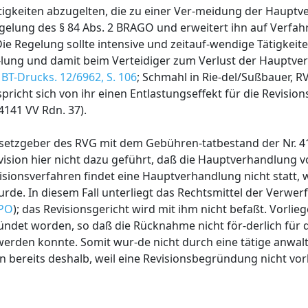
ätigkeiten abzugelten, die zu einer Ver-meidung der Haupt
lung des § 84 Abs. 2 BRAGO und erweitert ihn auf Verfah
e Regelung sollte intensive und zeitauf-wendige Tätigkeite
-lung und damit beim Verteidiger zum Verlust der Hauptv
.
BT-Drucks. 12/6962, S. 106
; Schmahl in Rie-del/Sußbauer, RVG
pricht sich von ihr einen Entlastungseffekt für die Revisions
4141 VV Rdn. 37).
esetzgeber des RVG mit dem Gebühren-tatbestand der Nr. 
vision hier nicht dazu geführt, daß die Hauptverhandlung 
isionsverfahren findet eine Hauptverhandlung nicht statt, 
de. In diesem Fall unterliegt das Rechtsmittel der Verwer
tPO
); das Revisionsgericht wird mit ihm nicht befaßt. Vorlie
ündet worden, so daß die Rücknahme nicht för-derlich für 
rden konnte. Somit wur-de nicht durch eine tätige anwalt
 bereits deshalb, weil eine Revisionsbegründung nicht vorl