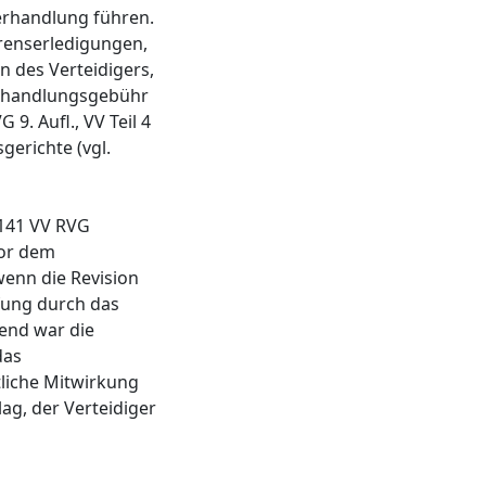
verhandlung führen.
renserledigungen,
n des Verteidigers,
erhandlungsgebühr
 9. Aufl., VV Teil 4
gerichte (vgl.
4141 VV RVG
vor dem
wenn die Revision
fung durch das
gend war die
das
liche Mitwirkung
ag, der Verteidiger