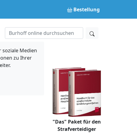
Bestellung
 soziale Medien
ionen zu Ihrer
iter.
"Das" Paket für den
Strafverteidiger