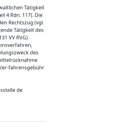
ltlichen Tätigkeit
l 4 Rdn. 117). Die
en Rechtszug (vgl.
tende Tätigkeit des
4131 VV RVG)
ionsverfahren,
gelungszweck des
smittelrücknahme
e Ver-fahrensgebühr
sstelle de