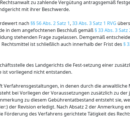
echtsanwalt zu zahlende Vergütung antragsgemäß festge
andgericht mit ihrer Beschwerde.
werdewert nach
§§ 56 Abs. 2 Satz 1
,
33 Abs. 3 Satz 1 RVG
überst
erde in dem angefochtenen Beschluß gemäß
§ 33 Abs. 3 Satz
eidung stehenden Frage zugelassen. Demgemäß entscheide
s Rechtsmittel ist schließlich auch innerhalb der Frist des
§ 3
häftsstelle des Landgerichts die Fest-setzung einer zusät
 ist vorliegend nicht entstanden.
ft Verfahrensgestaltungen, in denen durch die anwaltliche
teht bei Vorliegen der Voraussetzungen zusätzlich zu der 
 Anmerkung zu diesem Gebührentatbestand entsteht sie, we
er:) der Revision erledigt. Nach Absatz 2 der Anmerkung en
e Förderung des Verfahrens gerichtete Tätigkeit des Rechts