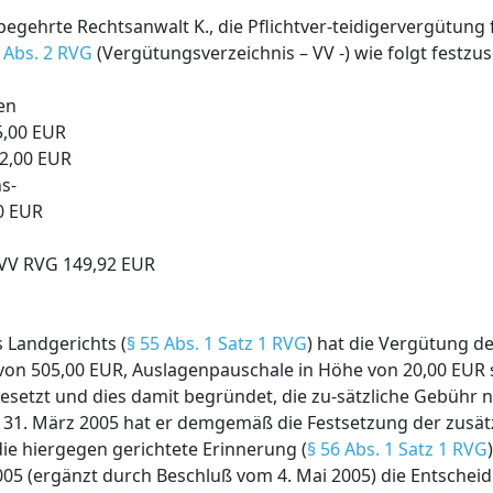
gehrte Rechtsanwalt K., die Pflichtver-teidigervergütung 
2 Abs. 2 RVG
(Vergütungsverzeichnis – VV -) wie folgt festzus
en
5,00 EUR
12,00 EUR
s-
0 EUR
 VV RVG 149,92 EUR
 Landgerichts (
§ 55 Abs. 1 Satz 1 RVG
) hat die Vergütung 
von 505,00 EUR, Auslagenpauschale in Höhe von 20,00 EUR s
esetzt und dies damit begründet, die zu-sätzliche Gebühr n
m 31. März 2005 hat er demgemäß die Festsetzung der zusä
ie hiergegen gerichtete Erinnerung (
§ 56 Abs. 1 Satz 1 RVG
005 (ergänzt durch Beschluß vom 4. Mai 2005) die Entschei