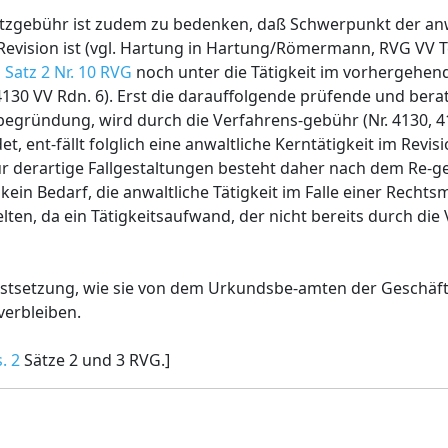
zgebühr ist zudem zu bedenken, daß Schwerpunkt der anwa
evision ist (vgl. Hartung in Hartung/Römermann, RVG VV Tei
1 Satz 2 Nr. 10 RVG
noch unter die Tätigkeit im vorhergehend
130 VV Rdn. 6). Erst die darauffolgende prüfende und bera
sbegründung, wird durch die Verfahrens-gebühr (Nr. 4130, 
t, ent-fällt folglich eine anwaltliche Kerntätigkeit im Revis
ür derartige Fallgestaltungen besteht daher nach dem Re-
ein Bedarf, die anwaltliche Tätigkeit im Falle einer Recht
ten, da ein Tätigkeitsaufwand, der nicht bereits durch di
estsetzung, wie sie von dem Urkundsbe-amten der Geschäft
erbleiben.
. 2
Sätze 2 und 3 RVG.]