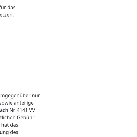
für das
etzen:
demgegenüber nur
owie anteilige
ach Nr. 4141 VV
tzlichen Gebühr
) hat das
dung des