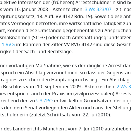
bjektive Interessen der (früheren) Arrestschuldnerin sind
 vom 10. Januar 2008 – Aktenzeichen:
3 Ws 323/07
– zit. n
gütungsgesetz, 18. Aufl. VV 4142 Rdn. 19). Soweit diese anf
tes Vermögen betroffen, ihre wirtschaftliche Tätigkeit zu
rt, können diese Umstände gegebenenfalls zu Ansprüche
ngsmaßnahmen (StrEG) oder nach Amtshaftungsgrundsätzen 
. 1 RVG
im Rahmen der Ziffer VV RVG 4142 sind diese Gesi
rigkeit der Sach- und Rechtslage.
r vorläufigen Maßnahme, wie es der dingliche Arrest darste
spruch ein Abschlag vorzunehmen, so dass der Gegenstan
trag des zu sichernden Hauptanspruchs liegt. Ein Abschlag 
 Beschluss vom 10. September 2009 - Aktenzeichen:
2 Ws 
 Dies entspricht auch der Praxis im (zivilprozessualen) Arres
sprechend den zu
§ 3 ZPO
entwickelten Grundsätzen der obj
aus den dem Senat vorliegenden Akten noch aus der Stellu
schuldnerin (zuletzt Schriftsatz vom 22. Juli 2010).
er des Landgerichts München I vom 7. Juni 2010 aufzuhebe