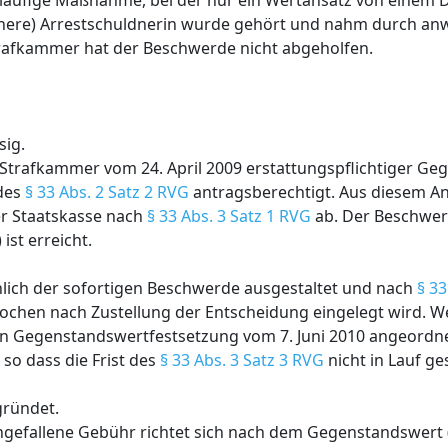
äufige Maßnahme, bei der nur ein Wertansatz von einem Dri
frühere) Arrestschuldnerin wurde gehört und nahm durch anw
 Strafkammer hat der Beschwerde nicht abgeholfen.
sig.
 Strafkammer vom 24. April 2009 erstattungspflichtiger Ge
 des
§ 33 Abs. 2 Satz 2 RVG
antragsberechtigt. Aus diesem Ant
er Staatskasse nach
§ 33 Abs. 3 Satz 1 RVG
ab. Der Beschwer
 ist erreicht.
nlich der sofortigen Beschwerde ausgestaltet und nach
§ 33
Wochen nach Zustellung der Entscheidung eingelegt wird. 
n Gegenstandswertfestsetzung vom 7. Juni 2010 angeordne
 so dass die Frist des
§ 33 Abs. 3 Satz 3 RVG
nicht in Lauf ge
gründet.
ngefallene Gebühr richtet sich nach dem Gegenstandswert 