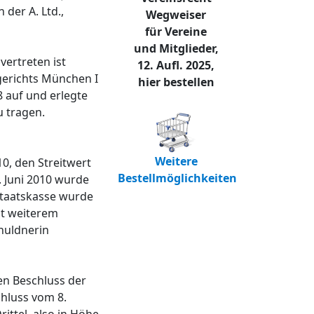
 der A. Ltd.,
Wegweiser
für Vereine
und Mitglieder,
vertreten ist
12. Aufl. 2025,
dgerichts München I
hier bestellen
 auf und erlegte
u tragen.
Weitere
0, den Streitwert
Bestellmöglichkeiten
. Juni 2010 wurde
 Staatskasse wurde
it weiterem
chuldnerin
den Beschluss der
hluss vom 8.