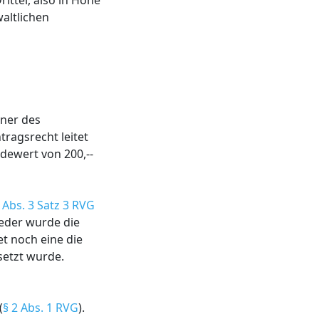
ttel, also in Höhe
altlichen
gner des
ragsrecht leitet
dewert von 200,--
 Abs. 3 Satz 3 RVG
Weder wurde die
t noch eine die
setzt wurde.
(
§ 2 Abs. 1 RVG
).