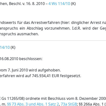
n, Beschl. v. 16. 8. 2010 –
4 Ws 114/10
(K)
swerts für das Arrestverfahren (hier: dinglicher Arrest 
nspruchs ein Abschlag vorzunehmen. I.d.R. wird der Ge
tanspruchs ausmachen.
14/10
(K)
16.08.2010 beschlossen:
vom 7. Juni 2010 wird aufgehoben.
fahren wird auf 745.934,41 EUR festgesetzt.
II Gs 11265/08) ordnete mit Beschluss vom 8. Dezember 2
V. m.
§§ 73 Abs. 3 und Abs. 1 Satz 2
,
73a StGB
; §§ 266a Abs. 1 