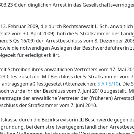
803,23 € den dinglichen Arrest in das Gesellschaftsvermögen
. Februar 2009, die durch Rechtsanwalt L. Sch. anwaltlich 
tsatz vom 30. April 2009), hob die 5. Strafkammer des Lan
chen: 5 Qs 16/09) den Arrestbeschluss vom 8. Dezember 2008
 sowie die notwendigen Auslagen der Beschwerdeführerin z
ezeit für erledigt erklärt.
mit Schreiben ihres anwaltlichen Vertreters vom 17. Mai 201
23 € festzusetzen. Mit Beschluss der 5. Strafkammer vom 7
n antragsgemäß festgesetzt (Aktenzeichen:
5 AR 5/10
). Die
ch wurde ihr der Beschluss vom 7. Juni 2010 zugestellt. M
beantragte der anwaltliche Vertreter der (früheren) Arrests
chluss der Strafkammer vom 7. Juni 2010.
taatskasse durch die Bezirksrevisorin III Beschwerde gegen 
Begründung, bei dem streitwertgegenständlichen Arrestbesc