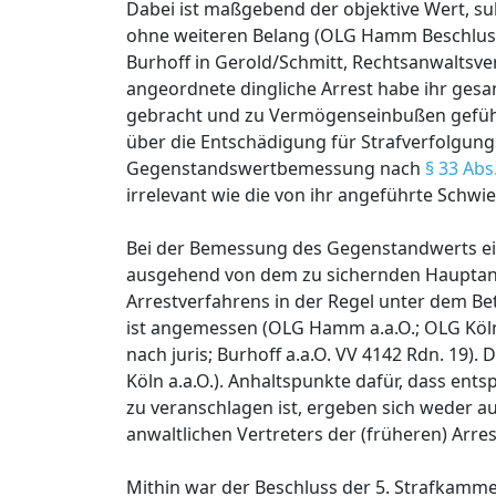
Dabei ist maßgebend der objektive Wert, su
ohne weiteren Belang (OLG Hamm Beschluss
Burhoff in Gerold/Schmitt, Rechtsanwaltsver
angeordnete dingliche Arrest habe ihr gesam
gebracht und zu Vermögenseinbußen gefüh
über die Entschädigung für Strafverfolgu
Gegenstandswertbemessung nach
§ 33 Abs
irrelevant wie die von ihr angeführte Schwie
Bei der Bemessung des Gegenstandwerts eine
ausgehend von dem zu sichernden Hauptan
Arrestverfahrens in der Regel unter dem Be
ist angemessen (OLG Hamm a.a.O.; OLG Köln
nach juris; Burhoff a.a.O. VV 4142 Rdn. 19).
Köln a.a.O.). Anhaltspunkte dafür, dass ent
zu veranschlagen ist, ergeben sich weder 
anwaltlichen Vertreters der (früheren) Arrest
Mithin war der Beschluss der 5. Strafkamm