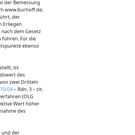
 bei der Bemessung
ach www.burhoff.de;
ührt, der
m Erliegen
n nach dem Gesetz
führen. Für die
chtspunkte ebenso
llt, ist
dswert des
von zwei Dritteln
370/04
– Rdn. 3 – zit.
tverfahren (OLG
ektive Wert höher
ngnahme des
n und der