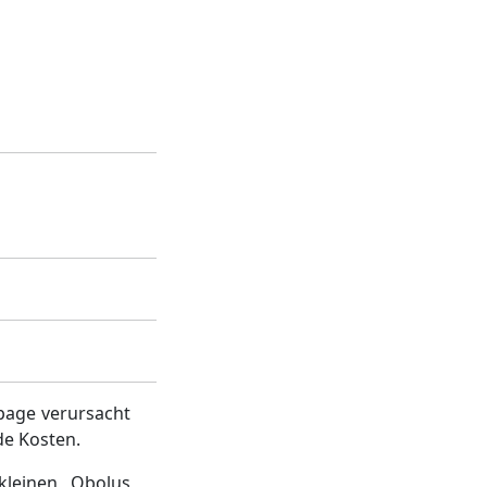
page verursacht
de Kosten.
kleinen Obolus