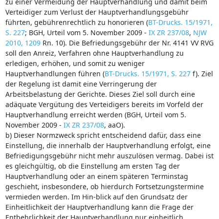
zu einer Vermeidung der Hauptverhandlung und damit beim
Verteidiger zum Verlust der Hauptverhandlungsgebühr
führten, gebührenrechtlich zu honorieren (
BT-Drucks. 15/1971,
S. 227
; BGH, Urteil vom 5. November 2009 -
IX ZR 237/08
,
NJW
2010, 1209
Rn. 10). Die Befriedungsgebühr der Nr. 4141 VV RVG
soll den Anreiz, Verfahren ohne Hauptverhandlung zu
erledigen, erhöhen, und somit zu weniger
Hauptverhandlungen führen (
BT-Drucks. 15/1971, S. 227
f). Ziel
der Regelung ist damit eine Verringerung der
Arbeitsbelastung der Gerichte. Dieses Ziel soll durch eine
adäquate Vergütung des Verteidigers bereits im Vorfeld der
Hauptverhandlung erreicht werden (BGH, Urteil vom 5.
November 2009 -
IX ZR 237/08
, aaO).
b) Dieser Normzweck spricht entscheidend dafür, dass eine
Einstellung, die innerhalb der Hauptverhandlung erfolgt, eine
Befriedigungsgebühr nicht mehr auszulösen vermag. Dabei ist
es gleichgültig, ob die Einstellung am ersten Tag der
Hauptverhandlung oder an einem späteren Terminstag
geschieht, insbesondere, ob hierdurch Fortsetzungstermine
vermieden werden. Im Hin-blick auf den Grundsatz der
Einheitlichkeit der Hauptverhandlung kann die Frage der
Entbehrlichkeit der Hauptverhandlung nur einheitlich