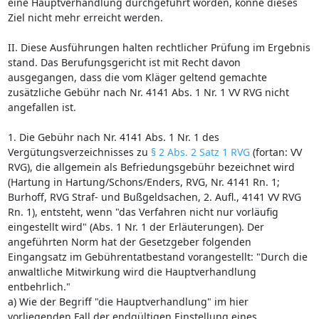
eine Hauptverhandlung durchgeführt worden, könne dieses
Ziel nicht mehr erreicht werden.
II. Diese Ausführungen halten rechtlicher Prüfung im Ergebnis
stand. Das Berufungsgericht ist mit Recht davon
ausgegangen, dass die vom Kläger geltend gemachte
zusätzliche Gebühr nach Nr. 4141 Abs. 1 Nr. 1 VV RVG nicht
angefallen ist.
1. Die Gebühr nach Nr. 4141 Abs. 1 Nr. 1 des
Vergütungsverzeichnisses zu
§ 2 Abs. 2 Satz 1 RVG
(fortan: VV
RVG), die allgemein als Befriedungsgebühr bezeichnet wird
(Hartung in Hartung/Schons/Enders, RVG, Nr. 4141 Rn. 1;
Burhoff, RVG Straf- und Bußgeldsachen, 2. Aufl., 4141 VV RVG
Rn. 1), entsteht, wenn "das Verfahren nicht nur vorläufig
eingestellt wird" (Abs. 1 Nr. 1 der Erläuterungen). Der
angeführten Norm hat der Gesetzgeber folgenden
Eingangsatz im Gebührentatbestand vorangestellt: "Durch die
anwaltliche Mitwirkung wird die Hauptverhandlung
entbehrlich."
a) Wie der Begriff "die Hauptverhandlung" im hier
vorliegenden Fall der endgültigen Einstellung eines