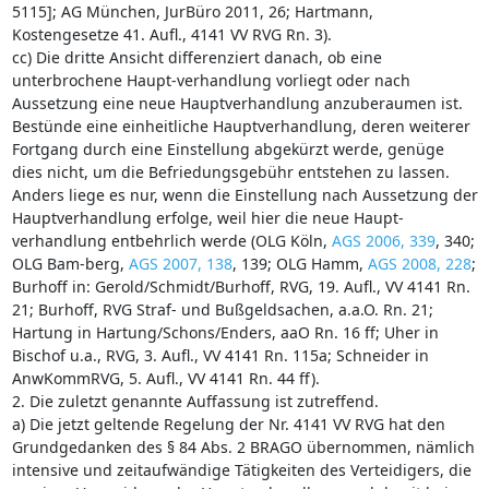
5115]; AG München, JurBüro 2011, 26; Hartmann,
Kostengesetze 41. Aufl., 4141 VV RVG Rn. 3).
cc) Die dritte Ansicht differenziert danach, ob eine
unterbrochene Haupt-verhandlung vorliegt oder nach
Aussetzung eine neue Hauptverhandlung anzuberaumen ist.
Bestünde eine einheitliche Hauptverhandlung, deren weiterer
Fortgang durch eine Einstellung abgekürzt werde, genüge
dies nicht, um die Befriedungsgebühr entstehen zu lassen.
Anders liege es nur, wenn die Einstellung nach Aussetzung der
Hauptverhandlung erfolge, weil hier die neue Haupt-
verhandlung entbehrlich werde (OLG Köln,
AGS 2006, 339
, 340;
OLG Bam-berg,
AGS 2007, 138
, 139; OLG Hamm,
AGS 2008, 228
;
Burhoff in: Gerold/Schmidt/Burhoff, RVG, 19. Aufl., VV 4141 Rn.
21; Burhoff, RVG Straf- und Bußgeldsachen, a.a.O. Rn. 21;
Hartung in Hartung/Schons/Enders, aaO Rn. 16 ff; Uher in
Bischof u.a., RVG, 3. Aufl., VV 4141 Rn. 115a; Schneider in
AnwKommRVG, 5. Aufl., VV 4141 Rn. 44 ff).
2. Die zuletzt genannte Auffassung ist zutreffend.
a) Die jetzt geltende Regelung der Nr. 4141 VV RVG hat den
Grundgedanken des § 84 Abs. 2 BRAGO übernommen, nämlich
intensive und zeitaufwändige Tätigkeiten des Verteidigers, die