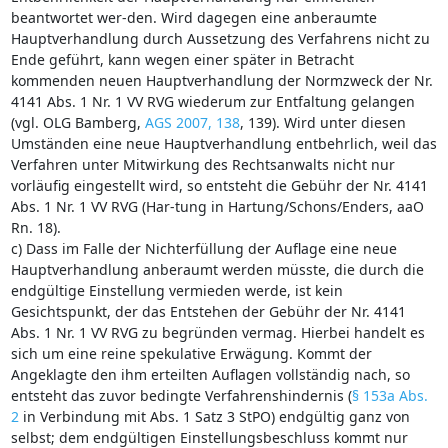
beantwortet wer-den. Wird dagegen eine anberaumte
Hauptverhandlung durch Aussetzung des Verfahrens nicht zu
Ende geführt, kann wegen einer später in Betracht
kommenden neuen Hauptverhandlung der Normzweck der Nr.
4141 Abs. 1 Nr. 1 VV RVG wiederum zur Entfaltung gelangen
(vgl. OLG Bamberg,
AGS 2007, 138
, 139). Wird unter diesen
Umständen eine neue Hauptverhandlung entbehrlich, weil das
Verfahren unter Mitwirkung des Rechtsanwalts nicht nur
vorläufig eingestellt wird, so entsteht die Gebühr der Nr. 4141
Abs. 1 Nr. 1 VV RVG (Har-tung in Hartung/Schons/Enders, aaO
Rn. 18).
c) Dass im Falle der Nichterfüllung der Auflage eine neue
Hauptverhandlung anberaumt werden müsste, die durch die
endgültige Einstellung vermieden werde, ist kein
Gesichtspunkt, der das Entstehen der Gebühr der Nr. 4141
Abs. 1 Nr. 1 VV RVG zu begründen vermag. Hierbei handelt es
sich um eine reine spekulative Erwägung. Kommt der
Angeklagte den ihm erteilten Auflagen vollständig nach, so
entsteht das zuvor bedingte Verfahrenshindernis (
§ 153a Abs.
2
in Verbindung mit Abs. 1 Satz 3 StPO) endgültig ganz von
selbst; dem endgültigen Einstellungsbeschluss kommt nur