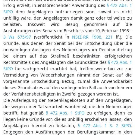
Erfolg erzielt, in entsprechender Anwendung des
§ 472 Abs. 1
StPO
dem Angeklagten aufzuerlegen sind, soweit es nicht
unbillig wäre, den Angeklagten damit ganz oder teilweise zu
belasten. Insoweit wird Bezug genommen auf die
Ausführungen des Senats im Beschluss vom 10. Februar 1998 -
3 Ws 575/97
(veröffentlicht in
NStZ-RR 1998, 221
ff.). Die
Gründe, aus denen der Senat bei der Entscheidung über die
notwendigen Auslagen des Nebenklägers im Rechtsmittelzug
bei einem auf das Strafmaß beschränkten erfolgreichen
Rechtsmittels des Angeklagten die Grundsätze des
§ 472 Abs. 1
StPO
für sachgerecht erachtet hat, treffen weiterhin zu; zur
Vermeidung von Wiederholungen nimmt der Senat auf die
vorgenannte Entscheidung Bezug, zumal die Anwendbarkeit
dieses Grundsatzes auf den vorliegenden Fall auch von keinem
der Verfahrensbeteiligten in Zweifel gezogen worden ist.
Die Auferlegung der Nebenklagekosten auf den Angeklagten,
der wegen einer Tat verurteilt worden ist, die den Nebenkläger
betrifft, hat gemäß
§ 472 Abs. 1 StPO
zu erfolgen, denn es
liegen keine Gründe vor, die es unbillig erscheinen lassen, den
Angeklagten hiermit zu belasten,
§ 472 Abs. 1 S. 2 StPO
.
Entgegen den Ausführungen der Berufungskammer in den