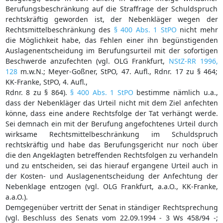
Berufungsbeschränkung auf die Straffrage der Schuldspruch
rechtskräftig geworden ist, der Nebenkläger wegen der
Rechtsmittelbeschränkung des
§ 400 Abs. 1 StPO
nicht mehr
die Möglichkeit habe, das Fehlen einer ihn begünstigenden
Auslagenentscheidung im Berufungsurteil mit der sofortigen
Beschwerde anzufechten (vgl. OLG Frankfurt,
NStZ-RR 1996,
128
m.w.N.; Meyer-Goßner, StPO, 47. Aufl., Rdnr. 17 zu § 464;
KK-Franke, StPO, 4. Aufl.,
Rdnr. 8 zu § 864).
§ 400 Abs. 1 StPO
bestimme nämlich u.a.,
dass der Nebenkläger das Urteil nicht mit dem Ziel anfechten
könne, dass eine andere Rechtsfolge der Tat verhängt werde.
Sei demnach ein mit der Berufung angefochtenes Urteil durch
wirksame Rechtsmittelbeschränkung im Schuldspruch
rechtskräftig und habe das Berufungsgericht nur noch über
die den Angeklagten betreffenden Rechtsfolgen zu verhandeln
und zu entscheiden, sei das hierauf ergangene Urteil auch in
der Kosten- und Auslagenentscheidung der Anfechtung der
Nebenklage entzogen (vgl. OLG Frankfurt, a.a.O., KK-Franke,
a.a.O.).
Demgegenüber vertritt der Senat in ständiger Rechtsprechung
(vgl. Beschluss des Senats vom 22.09.1994 - 3 Ws 458/94 -;