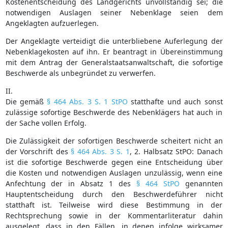
Kostenentscheidung des Landgerichts unvollständig sei; die
notwendigen Auslagen seiner Nebenklage seien dem
Angeklagten aufzuerlegen.
Der Angeklagte verteidigt die unterbliebene Auferlegung der
Nebenklagekosten auf ihn. Er beantragt in Übereinstimmung
mit dem Antrag der Generalstaatsanwaltschaft, die sofortige
Beschwerde als unbegründet zu verwerfen.
II.
Die gemäß
§ 464 Abs. 3 S. 1 StPO
statthafte und auch sonst
zulässige sofortige Beschwerde des Nebenklägers hat auch in
der Sache vollen Erfolg.
Die Zulässigkeit der sofortigen Beschwerde scheitert nicht an
der Vorschrift des
§ 464 Abs. 3 S. 1
, 2. Halbsatz StPO: Danach
ist die sofortige Beschwerde gegen eine Entscheidung über
die Kosten und notwendigen Auslagen unzulässig, wenn eine
Anfechtung der in Absatz 1 des
§ 464 StPO
genannten
Hauptentscheidung durch den Beschwerdeführer nicht
statthaft ist. Teilweise wird diese Bestimmung in der
Rechtsprechung sowie in der Kommentarliteratur dahin
ausgelegt, dass in den Fällen, in denen infolge wirksamer