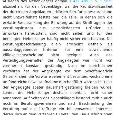
Auslagen des Nebenklägers gemäß
§ 472 Abs. 1 S. 1 StPO
abzusehen. Für den Nebenkläger war die Rechtswirksamkeit
der durch den Angeklagten erklärten Berufungsbeschränkung
nicht unzweifelhaft feststellbar; die Fälle, in denen sich die
erklärte Beschränkung der Berufung auf die Straffrage in der
Berufungsinstanz aus verschiedensten Gründen als
unwirksam herausstellt, sind nicht selten und für den
beteiligten Nebenkläger häufig nicht sicher einschätzbar. Die
Berufungsbeschränkung allein erscheint deshalb als
ausschlaggebendes Kriterium für eine abweichende
Billigkeitsentscheidung nicht geeignet. Auch das
Verteidigungsverhalten des Angeklagten war nicht von
vornherein konstant geständig. Noch im gerichtlichen
Verfahren hat der Angeklagte vor dem Schöffengericht
Gelsenkirchen die Vorwürfe vehement bestritten, weshalb eine
umfangreiche Beweisaufnahme durchgeführt worden ist. Dass
der Angeklagte später dauerhaft geständig bleiben würde,
konnte der Nebenkläger deshalb ebenfalls nicht sicher
annehmen. Auf Seiten des Nebenklägers bestand mithin auch
noch im Berufungsverfahren und nach Beschränkung der
Berufung auf die Straffrage ein billigenswertes Interesse
daran, sich an dem Verfahren zu beteiligen. Die Ausführungen