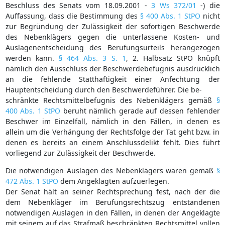
Beschluss des Senats vom 18.09.2001 -
3 Ws 372/01
-) die
Auffassung, dass die Bestimmung des
§ 400 Abs. 1 StPO
nicht
zur Begründung der Zulässigkeit der sofortigen Beschwerde
des Nebenklägers gegen die unterlassene Kosten- und
Auslagenentscheidung des Berufungsurteils herangezogen
werden kann.
§ 464 Abs. 3 S. 1
, 2. Halbsatz StPO knüpft
nämlich den Ausschluss der Beschwerdebefugnis ausdrücklich
an die fehlende Statthaftigkeit einer Anfechtung der
Hauptentscheidung durch den Beschwerdeführer. Die be-
schränkte Rechtsmittelbefugnis des Nebenklägers gemäß
§
400 Abs. 1 StPO
beruht nämlich gerade auf dessen fehlender
Beschwer im Einzelfall, nämlich in den Fällen, in denen es
allein um die Verhängung der Rechtsfolge der Tat geht bzw. in
denen es bereits an einem Anschlussdelikt fehlt. Dies führt
vorliegend zur Zulässigkeit der Beschwerde.
Die notwendigen Auslagen des Nebenklägers waren gemäß
§
472 Abs. 1 StPO
dem Angeklagten aufzuerlegen.
Der Senat hält an seiner Rechtsprechung fest, nach der die
dem Nebenkläger im Berufungsrechtszug entstandenen
notwendigen Auslagen in den Fällen, in denen der Angeklagte
mit seinem auf das Strafmaß beschränkten Rechtsmittel vollen