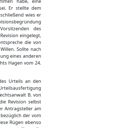
ommen habe, eine
ei. Er stellte dem
bschließend wies er
Revisionsbegründung
Vorsitzenden des
evision eingelegt,
entspreche die von
illen. Sollte nach
sung eines anderen
ichts Hagen vom 24.
es Urteils an den
Urteilsausfertigung
Rechtsanwalt B. von
ie Revision selbst
er Antragsteller am
 bezüglich der vom
 diese Rügen ebenso