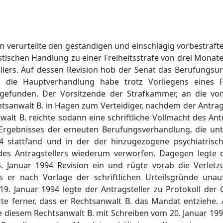
m verurteilte den geständigen und einschlägig vorbestraft
tischen Handlung zu einer Freiheitsstrafe von drei Monat
ers. Auf dessen Revision hob der Senat das Berufungsurte
, die Hauptverhandlung habe trotz Vorliegens eines F
ttgefunden. Der Vorsitzende der Strafkammer, an die v
tsanwalt B. in Hagen zum Verteidiger, nachdem der Antrag
walt B. reichte sodann eine schriftliche Vollmacht des Ant
Ergebnisses der erneuten Berufungsverhandlung, die un
94 stattfand und in der der hinzugezogene psychiatrisc
s Antragstellers wiederum verworfen. Dagegen legte de
. Januar 1994 Revision ein und rügte vorab die Verlet
 er nach Vorlage der schriftlichen Urteilsgründe unau
 Januar 1994 legte der Antragsteller zu Protokoll der G
ärte ferner, dass er Rechtsanwalt B. das Mandat entziehe
te diesem Rechtsanwalt B. mit Schreiben vom 20. Januar 199