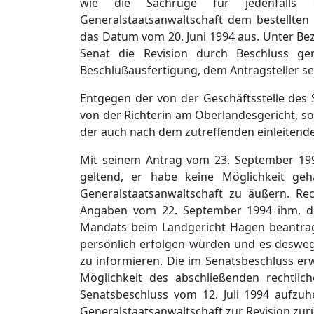
wie die Sachrüge für jedenfalls of
Generalstaatsanwaltschaft dem bestellte
das Datum vom 20. Juni 1994 aus. Unter B
Senat die Revision durch Beschluss g
Beschlußausfertigung, dem Antragsteller se
Entgegen der von der Geschäftsstelle des 
von der Richterin am Oberlandesgericht, son
der auch nach dem zutreffenden einleitend
Mit seinem Antrag vom 23. September 1994
geltend, er habe keine Möglichkeit ge
Generalstaatsanwaltschaft zu äußern. Re
Angaben vom 22. September 1994 ihm, de
Mandats beim Landgericht Hagen beantrag
persönlich erfolgen würden und es deswege
zu informieren. Die im Senatsbeschluss er
Möglichkeit des abschließenden rechtli
Senatsbeschluss vom 12. Juli 1994 aufzu
Generalstaatsanwaltschaft zur Revision zur