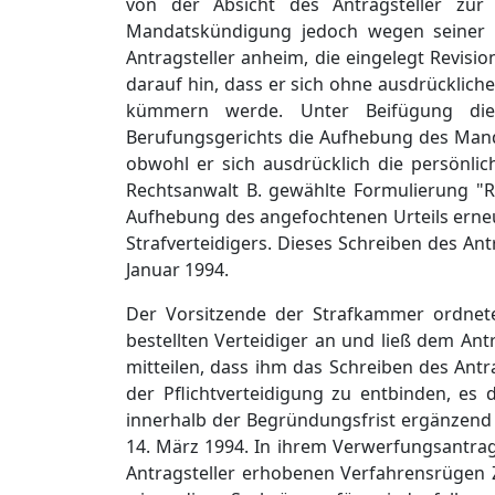
von der Absicht des Antragsteller zu
Mandatskündigung jedoch wegen seiner ger
Antragsteller anheim, die eingelegt Revisi
darauf hin, dass er sich ohne ausdrücklic
kümmern werde. Unter Beifügung dies
Berufungsgerichts die Aufhebung des Manda
obwohl er sich ausdrücklich die persönli
Rechtsanwalt B. gewählte Formulierung "Rü
Aufhebung des angefochtenen Urteils erneu
Strafverteidigers. Dieses Schreiben des An
Januar 1994.
Der Vorsitzende der Strafkammer ordnete
bestellten Verteidiger an und ließ dem Ant
mitteilen, dass ihm das Schreiben des Antr
der Pflichtverteidigung zu entbinden, es
innerhalb der Begründungsfrist ergänzend z
14. März 1994. In ihrem Verwerfungsantrag
Antragsteller erhobenen Verfahrensrügen Z