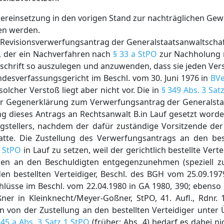
ereinsetzung in den vorigen Stand zur nachträglichen Gew
hen werden.
om Revisionsverwerfungsantrag der Generalstaatsanwaltschaf
d, der ein Nachverfahren nach
§ 33 a StPO
zur Nachholung 
orschrift so auszulegen und anzuwenden, dass sie jeden Ve
desverfassungsgericht im Beschl. vom 30. Juni 1976 in
BVe
n solcher Verstoß liegt aber nicht vor. Die in
§ 349 Abs. 3 Sat
er Gegenerklärung zum Verwerfungsantrag der Generalstaa
ung dieses Antrags an Rechtsanwalt B.in Lauf gesetzt word
ragstellers, nachdem der dafür zuständige Vorsitzende de
te. Die Zustellung des Verwerfungsantrags an den best
2 StPO
in Lauf zu setzen, weil der gerichtlich bestellte Vert
ngen an den Beschuldigten entgegenzunehmen (speziell zu
en bestellten Verteidiger, Beschl. des BGH vom 25.09.19
hlüsse im Beschl. vom 22.04.1980 in GA 1980, 390; ebenso
er in Kleinknecht/Meyer-Goßner, StPO, 41. Aufl., Rdnr. 1
n von der Zustellung an den bestellten Verteidiger unter
145 a Abs. 3 Satz 1 StPO
(früher: Abs. 4) bedarf es dabei nic