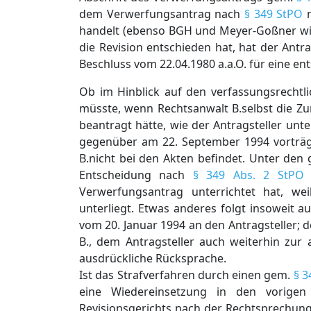
dem Verwerfungsantrag nach
§ 349 StPO
n
handelt (ebenso BGH und Meyer-Goßner wie 
die Revision entschieden hat, hat der Ant
Beschluss vom 22.04.1980 a.a.O. für eine en
Ob im Hinblick auf den verfassungsrechtl
müsste, wenn Rechtsanwalt B.selbst die Zu
beantragt hätte, wie der Antragsteller un
gegenüber am 22. September 1994 vorträgt,
B.nicht bei den Akten befindet. Unter den
Entscheidung nach
§ 349 Abs. 2 StPO
b
Verwerfungsantrag unterrichtet hat, weil
unterliegt. Etwas anderes folgt insoweit 
vom 20. Januar 1994 an den Antragsteller; 
B., dem Antragsteller auch weiterhin zur
ausdrückliche Rücksprache.
Ist das Strafverfahren durch einen gem.
§ 3
eine Wiedereinsetzung in den vorigen
Revisionsgerichts nach der Rechtsprechung 