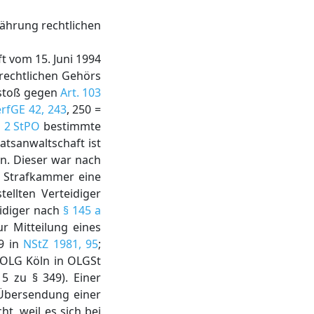
ährung rechtlichen
t vom 15. Juni 1994
rechtlichen Gehörs
rstoß gegen
Art. 103
rfGE 42, 243
, 250 =
z 2 StPO
bestimmte
tsanwaltschaft ist
en. Dieser war nach
r Strafkammer eine
ellten Verteidiger
eidiger nach
§ 145 a
r Mitteilung eines
79 in
NStZ 1981, 95
;
 OLG Köln in OLGSt
5 zu § 349). Einer
 Übersendung einer
ht, weil es sich bei