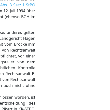
 Abs. 3 Satz 1 StPO
12. Juli 1994 über
abt (ebenso BGH im
was anderes gelten
 Landgericht Hagen
alt vom Brocke ihm
g von Rechtsanwalt
lichtet, vor einer
agsteller von dem
htlichen Kontrolle
von Rechtsanwalt B.
ft von Rechtsanwalt
nn auch nicht ohne
lossen worden, ist
entscheidung des
 Pikart in KK-STPO,