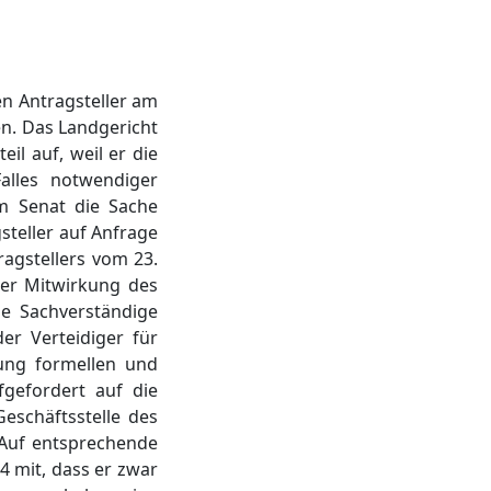
en Antragsteller am
en. Das Landgericht
il auf, weil er die
alles notwendiger
om Senat die Sache
steller auf Anfrage
ragstellers vom 23.
ter Mitwirkung des
he Sachverständige
r Verteidiger für
zung formellen und
fgefordert auf die
eschäftsstelle des
. Auf entsprechende
4 mit, dass er zwar