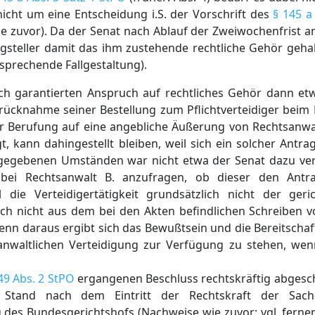
icht um eine Entscheidung i.S. der Vorschrift des
§ 145 a
zuvor). Da der Senat nach Ablauf der Zweiwochenfrist am 
ragsteller damit das ihm zustehende rechtliche Gehör geh
tsprechende Fallgestaltung).
ich garantierten Anspruch auf rechtliches Gehör dann et
rücknahme seiner Bestellung zum Pflichtverteidiger beim
ter Berufung auf eine angebliche Äußerung von Rechtsanw
 kann dahingestellt bleiben, weil sich ein solcher Antra
 gegebenen Umständen war nicht etwa der Senat dazu verpf
ei Rechtsanwalt B. anzufragen, ob dieser den Antr
 die Verteidigertätigkeit grundsätzlich nicht der geric
auch nicht aus dem bei den Akten befindlichen Schreiben 
denn daraus ergibt sich das Bewußtsein und die Bereitscha
 anwaltlichen Verteidigung zur Verfügung zu stehen, we
49 Abs. 2 StPO
ergangenen Beschluss rechtskräftig abgesch
 Stand nach dem Eintritt der Rechtskraft der Sach
des Bundesgerichtshofs (Nachweise wie zuvor; vgl. ferner