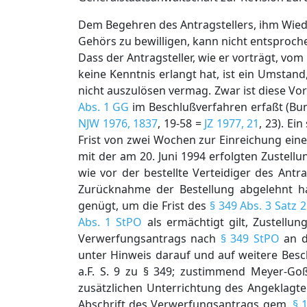
Dem Begehren des Antragstellers, ihm Wied
Gehörs zu bewilligen, kann nicht entsproc
Dass der Antragsteller, wie er vorträgt, v
keine Kenntnis erlangt hat, ist ein Umstan
nicht auszulösen vermag. Zwar ist diese V
Abs. 1 GG
im Beschlußverfahren erfaßt (Bun
NJW 1976, 1837
, 19-58 =
JZ 1977, 21
, 23). Ei
Frist von zwei Wochen zur Einreichung ein
mit der am 20. Juni 1994 erfolgten Zustell
wie vor der bestellte Verteidiger des Ant
Zurücknahme der Bestellung abgelehnt hat
genügt, um die Frist des
§ 349 Abs. 3 Satz 
Abs. 1 StPO
als ermächtigt gilt, Zustellu
Verwerfungsantrags nach
§ 349 StPO
an d
unter Hinweis darauf und auf weitere Besc
a.F. S. 9 zu § 349; zustimmend Meyer-Goßn
zusätzlichen Unterrichtung des Angeklagte
Abschrift des Verwerfungsantrags gem.
§ 