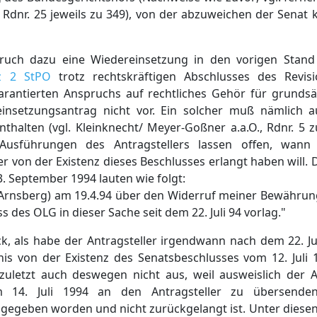
. Rdnr. 25 jeweils zu 349), von der abzuweichen der Senat k
uch dazu eine Wiedereinsetzung in den vorigen Stand
z 2 StPO
trotz rechtskräftigen Abschlusses des Revisi
arantierten Anspruchs auf rechtliches Gehör für grundsä
ereinsetzungsantrag nicht vor. Ein solcher muß nämlic
thalten (vgl. Kleinknecht/ Meyer-Goßner a.a.O., Rdnr. 5 z
Ausführungen des Antragstellers lassen offen, wan
er von der Existenz dieses Beschlusses erlangt haben will. 
. September 1994 lauten wie folgt:
 Arnsberg) am 19.4.94 über den Widerruf meiner Bewährun
s des OLG in dieser Sache seit dem 22. Juli 94 vorlag."
, als habe der Antragsteller irgendwann nach dem 22. J
is von der Existenz des Senatsbeschlusses vom 12. Juli 1
uletzt auch deswegen nicht aus, weil ausweislich der 
 14. Juli 1994 an den Antragsteller zu übersenden
t gegeben worden und nicht zurückgelangt ist. Unter diese