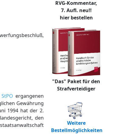
RVG-Kommentar,
7. Aufl. neu!!
hier bestellen
werfungsbeschluß,
"Das" Paket für den
Strafverteidiger
2 StPO
ergangenen
äglichen Gewährung
ni 1994 hat der 2.
andesgericht, den
Weitere
taatsanwaltschaft
Bestellmöglichkeiten