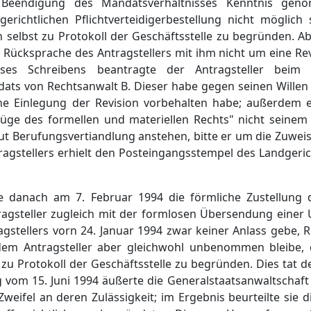
r Beendigung des Mandatsverhältnisses Kenntnis gen
ichtlichen Pflichtverteidigerbestellung nicht möglich s
on selbst zu Protokoll der Geschäftsstelle zu begründen. A
he Rücksprache des Antragstellers mit ihm nicht um eine 
es Schreibens beantragte der Antragsteller beim 
ts von Rechtsanwalt B. Dieser habe gegen seinen Willen R
che Einlegung der Revision vorbehalten habe; außerdem 
ge des formellen und materiellen Rechts" nicht seinem W
t Berufungsvertiandlung anstehen, bitte er um die Zuwei
tragstellers erhielt den Posteingangsstempel des Landger
 danach am 7. Februar 1994 die förmliche Zustellung d
ragsteller zugleich mit der formlosen Übersendung einer 
agstellers vorn 24. Januar 1994 zwar keiner Anlass gebe, 
 dem Antragsteller aber gleichwohl unbenommen bleibe, d
u Protokoll der Geschäftsstelle zu begründen. Dies tat d
 vom 15. Juni 1994 äußerte die Generalstaatsanwaltschaft
weifel an deren Zulässigkeit; im Ergebnis beurteilte sie