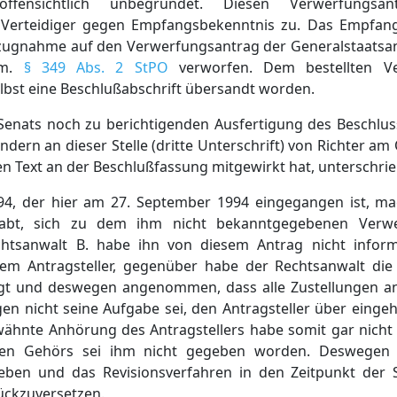
fensichtlich unbegründet. Diesen Verwerfungsant
n Verteidiger gegen Empfangsbekenntnis zu. Das Empfan
ezugnahme auf den Verwerfungsantrag der Generalstaatsan
em.
§ 349 Abs. 2 StPO
verworfen. Dem bestellten Ver
lbst eine Beschlußabschrift übersandt worden.
Senats noch zu berichtigenden Ausfertigung des Beschluss
dern an dieser Stelle (dritte Unterschrift) von Richter am
en Text an der Beschlußfassung mitgewirkt hat, unterschri
, der hier am 27. September 1994 eingegangen ist, mac
habt, sich zu dem ihm nicht bekanntgegebenen Verw
chtsanwalt B. habe ihn von diesem Antrag nicht inform
m Antragsteller, gegenüber habe der Rechtsanwalt die
t und deswegen angenommen, dass alle Zustellungen an 
n nicht seine Aufgabe sei, den Antragsteller über eingeh
wähnte Anhörung des Antragstellers habe somit gar nicht 
chen Gehörs sei ihm nicht gegeben worden. Deswegen 
heben und das Revisionsverfahren in den Zeitpunkt der
ückzuversetzen.