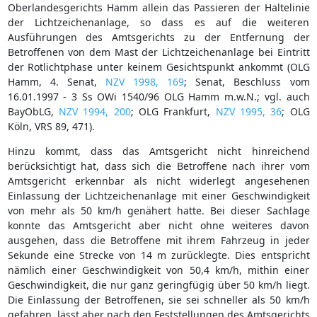
Oberlandesgerichts Hamm allein das Passieren der Haltelinie
der Lichtzeichenanlage, so dass es auf die weiteren
Ausführungen des Amtsgerichts zu der Entfernung der
Betroffenen von dem Mast der Lichtzeichenanlage bei Eintritt
der Rotlichtphase unter keinem Gesichtspunkt ankommt (OLG
Hamm, 4. Senat,
NZV 1998, 169
; Senat, Beschluss vom
16.01.1997 - 3 Ss OWi 1540/96 OLG Hamm m.w.N.; vgl. auch
BayObLG,
NZV 1994, 200
; OLG Frankfurt,
NZV 1995, 36
; OLG
Köln, VRS 89, 471).
Hinzu kommt, dass das Amtsgericht nicht hinreichend
berücksichtigt hat, dass sich die Betroffene nach ihrer vom
Amtsgericht erkennbar als nicht widerlegt angesehenen
Einlassung der Lichtzeichenanlage mit einer Geschwindigkeit
von mehr als 50 km/h genähert hatte. Bei dieser Sachlage
konnte das Amtsgericht aber nicht ohne weiteres davon
ausgehen, dass die Betroffene mit ihrem Fahrzeug in jeder
Sekunde eine Strecke von 14 m zurücklegte. Dies entspricht
nämlich einer Geschwindigkeit von 50,4 km/h, mithin einer
Geschwindigkeit, die nur ganz geringfügig über 50 km/h liegt.
Die Einlassung der Betroffenen, sie sei schneller als 50 km/h
gefahren, lässt aber nach den Feststellungen des Amtsgerichts