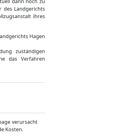
tuell dann noch zu
r des Landgerichts
llzugsanstalt ihres
Landgerichts Hagen
dung zuständigen
ine das Verfahren
page verursacht
de Kosten.