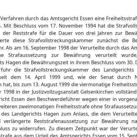
 Verfahren durch das Amtsgericht Essen eine Freiheitsstra
. Mit Beschluss vom 17. November 1994 hat die Strafvo
 der Reststrafe für die Dauer von drei Jahren zur Bew
ngerte diese Strafvollstreckungskammer zunächst die B
r. Als am 16. September 1998 der Verurteilte durch das A
hne Strafaussetzung zur Bewährung verurteilt wurde
ts Hagen die Bewährungszeit in ihrem Beschluss vom 30
erfuhr die Strafvollstreckungskammer des Landgericht
e seit dem 14. April 1999 und, wie der Senat durch 
n hat, bis zum 13. August 1999 die viermonatige Freiheitsst
1998 in der Justizvollzugsanstalt Gelsenkirchen vollstän
richt Essen den Beschwerdeführer wegen einer in vorgenan
weiteren zweimonatigen Freiheitsstrafe ohne Strafaussetz
des Landgerichts Hagen zum Anlass, die dem Verurteilt
l verlängerte Reststrafenaussetzung zur Bewährung 
uss zu widerrufen. Zu diesem Zeitpunkt war der Verurteil
strafe aus dem Urteil des Amtsgerichts Essen vom 15. Sep