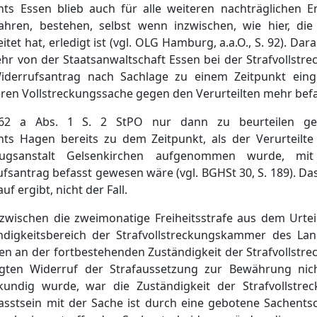
ts Essen blieb auch für alle weiteren nachträglichen 
hren, bestehen, selbst wenn inzwischen, wie hier, die
itet hat, erledigt ist (vgl. OLG Hamburg, a.a.O., S. 92). D
hr von der Staatsanwaltschaft Essen bei der Strafvollst
Widerrufsantrag nach Sachlage zu einem Zeitpunkt eing
en Vollstreckungssache gegen den Verurteilten mehr befas
62 a Abs. 1 S. 2 StPO nur dann zu beurteilen ge
hts Hagen bereits zu dem Zeitpunkt, als der Verurteil
llzugsanstalt Gelsenkirchen aufgenommen wurde, m
fsantrag befasst gewesen wäre (vgl. BGHSt 30, S. 189). Das
f ergibt, nicht der Fall.
zwischen die zweimonatige Freiheitsstrafe aus dem Urtei
igkeitsbereich der Strafvollstreckungskammer des Land
en an der fortbestehenden Zuständigkeit der Strafvollst
agten Widerruf der Strafaussetzung zur Bewährung ni
nkundig wurde, war die Zuständigkeit der Strafvollstr
asstsein mit der Sache ist durch eine gebotene Sachents