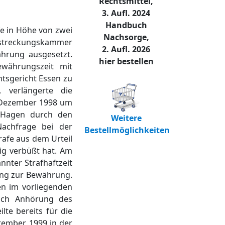
Rechtsmittel,
3. Aufl. 2024
Handbuch
fe in Höhe von zwei
Nachsorge,
llstreckungskammer
2. Aufl. 2026
ährung ausgesetzt.
hier bestellen
ewährungszeit mit
mtsgericht Essen zu
, verlängerte die
. Dezember 1998 um
s Hagen durch den
Weitere
Nachfrage bei der
Bestellmöglichkeiten
rafe aus dem Urteil
dig verbüßt hat. Am
nter Strafhaftzeit
ung zur Bewährung.
en im vorliegenden
nach Anhörung des
te bereits für die
tember 1999 in der