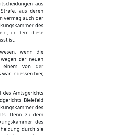
Entscheidungen aus
 Strafe, aus deren
aran vermag auch der
reckungskammer des
eht, in dem diese
st ist.
wesen, wenn die
te wegen der neuen
it einem von der
 war indessen hier,
l des Amtsgerichts
gerichts Bielefeld
reckungskammer des
chts. Denn zu dem
eckungskammer des
cheidung durch sie