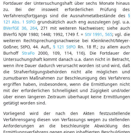
Fortdauer der Untersuchungshaft über sechs Monate hinaus
zu. Bei der insoweit erforderlichen Prüfung des
Verfahrens(fort)gangs sind die Ausnahmetatbestände des
§
121 Abs. 1 StPO
grundsätzlich auch eng auszulegen (vgl. u.a.
BVerfGE 36, 264
, 271 mit weiteren Nachweisen; siehe auch
BVerfG NJW 1980; 1448; 1992, 1749 f. =
StV 1991, 565
; vgl. die
weiteren Rechtsprechungsnachweise bei Kleinknecht/Meyer-
Goßner, StPO, 44. Aufl.,
§ 121 StPO
Rn. 18 ff.; zu allem auch
Burhoff
StraFo
2000, 109, 114, 116). Die Fortdauer der
Untersuchungshaft kommt danach u.a. dann nicht in Betracht,
wenn ihre Dauer dadurch verursacht worden ist und wird, daß
die Strafverfolgungsbehörden nicht alle möglichen und
zumutbaren Maßnahmen zur Beschleunigung des Verfahrens
ergriffen haben, insbesondere, wenn die Ermittlungen nicht
mit der erforderlichen Schnelligkeit und Zügigkeit und/oder
über einen längeren Zeitraum überhaupt keine Ermittlungen
getätigt worden sind.
Vorliegend wird der nach den Akten festzustellende
Verfahrensgang diesen von Verfassungs wegen zu stellenden
Anforderungen an die beschleunigte Abwicklung des
Ermittlungsverfahrens gegen einen inhaftierten Beschuldigten