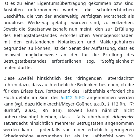
ist es zu einer Eigentumsübertragung gekommen bzw. sind
Anstalten unternommen worden, die schuldrechtlichen
Geschäfte, die von der anderweitig Verfolgten Morscheck als
undoloses Werkzeug getätigt worden sind, zu vollziehen.
Soweit die Staatsanwaltschaft nun meint, den zur Erfüllung
des Betrugstatbestandes erforderlichen Vermögensschaden
mit den entstandenen Notarkosten und Maklergebühren
begründen zu können, ist der Senat der Auffassung, dass es
insoweit möglicherweise an der für die Erfüllung des
Betrugstatbestandes erforderlichen sog. "Stoffgleichheit"
fehlen dürfte.
Diese Zweifel hinsichtlich des "dringenden Tatverdachts"
führen dazu, dass auch erhebliche Bedenken bestehen, ob die
für den Erlass bzw. Fortbestand des Haftbefehls erforderliche
Fluchtgefahr im Sinn des
§ 112 StPO
angenommen werden
kann (vgl. dazu Kleinknecht/Meyer-Goßner, a.a.O., § 112 Rn. 17;
Burhoff, a.a.O., Rn 813). Isoweit kann nämlich nicht
unberücksichtigt bleiben, dass - falls überhaupt
dringender
Tatverdacht hinsichtlich mehrerer Betrugstaten angenommen
werden kann - jedenfalls von einer erheblich geringeren
Schadenshöhe auszugehen ist, als im Haftbefehl vom 29.