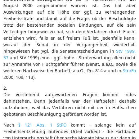
August 2000 angenommen worden ist. Das hat aber
Auswirkungen auf die Höhe der ggf. zu verhängenden
Freiheitsstrafe und damit auf die Frage, ob der Beschuldigte
trotz der bestehenden sozialen Bindungen, auf die sein
Verteidiger hingewiesen hat, sich dem Verfahren durch Flucht
entziehen wird, falls er auf freiem Fuß ist. Jedenfalls kann,
worauf der Senat in der Vergangenheit wiederholt
hingewiesen hat (vgl. die Senatsentscheidungen in
StV 1999,
37
und StV 1999) eine - ggf. hohe - Straferwartung allein nicht
zur Annahme von Fluchtgefahr führen (Senat, a.a.O., sowie die
weiteren Nachweise bei Burhoff, a.a.O., Rn. 814 a und in
StraFo
2000, 109, 113).
2.
Die vorstehend aufgeworfenen Fragen können indes
dahinstehen. Denn jedenfalls war der Haftbefehl deshalb
aufzuheben, weil das Verfahren nicht mit der in Haftsachen
gebotenen Beschleunigung gefördert worden ist.
Nach
§ 121 Abs. 1 StPO
kommt - solange kein auf
Freiheitsentziehung lautendes Urteil vorliegt - die Fortdauer
von Untersuchungshaft über sechs Monate hinaus nur dann in