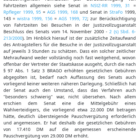
Fahrtzeiten allgemein siehe Senat in
NStZ-RR 1999, 31
=
Rpfleger 1999, 95
=
AGS 1999, 168
und Senat in
StraFo
1999,
143 =
wistra 1999, 156
=
AGS 1999, 72
; zur Berücksichtigung
von Fahrtzeiten bei Besuchen in der Justizvollzugsanstalt
Beschluss des Senats vom 14. November 2000 -
2 (s) Sbd. 6-
213/2000
). Im Hinblick hierauf ist der zusätzliche Zeitaufwand
des Antragstellers für die Besuche in der Justizvollzugsanstalt
auf jeweils 3 Stunden zu schätzen. Dass ein solcher zeitlicher
Mehraufwand weder vollständig noch fast weitgehend, wovon
offenbar der Vertreter der Staatskasse ausgeht, durch die nach
§ 97 Abs. 1 Satz 3 BRAGO erhöhten gesetzlichen Gebühren
abgegolten ist, bedarf nach Auffassung des Senats auch
vorliegend keiner weiteren näheren Darlegung. Schließlich hat
der Senat auch den Umstand, dass das Verfahren auch
"besonders schwierig" war, nicht übersehen. Nach allem
erschien dem Senat eine die Mittelgebühr eines
Wahlverteidigers, die vorliegend etwa 22.000 DM betragen
hätte, deutlich übersteigende Pauschvergütung erforderlich
und angemessen. Er hat deshalb die gesetzlichen Gebühren
von 17.410 DM auf die angemessen erscheinende
Pauschvergütung von 29.000 DM erhöht.