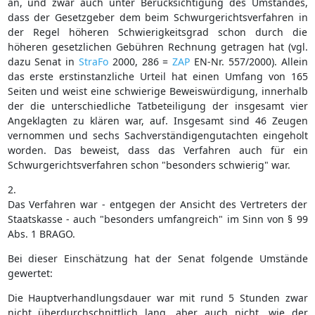
an, und zwar auch unter Berücksichtigung des Umstandes,
dass der Gesetzgeber dem beim Schwurgerichtsverfahren in
der Regel höheren Schwierigkeitsgrad schon durch die
höheren gesetzlichen Gebühren Rechnung getragen hat (vgl.
dazu Senat in
StraFo
2000, 286 =
ZAP
EN-Nr. 557/2000). Allein
das erste erstinstanzliche Urteil hat einen Umfang von 165
Seiten und weist eine schwierige Beweiswürdigung, innerhalb
der die unterschiedliche Tatbeteiligung der insgesamt vier
Angeklagten zu klären war, auf. Insgesamt sind 46 Zeugen
vernommen und sechs Sachverständigengutachten eingeholt
worden. Das beweist, dass das Verfahren auch für ein
Schwurgerichtsverfahren schon "besonders schwierig" war.
2.
Das Verfahren war - entgegen der Ansicht des Vertreters der
Staatskasse - auch "besonders umfangreich" im Sinn von § 99
Abs. 1 BRAGO.
Bei dieser Einschätzung hat der Senat folgende Umstände
gewertet:
Die Hauptverhandlungsdauer war mit rund 5 Stunden zwar
nicht überdurchschnittlich lang, aber auch nicht, wie der