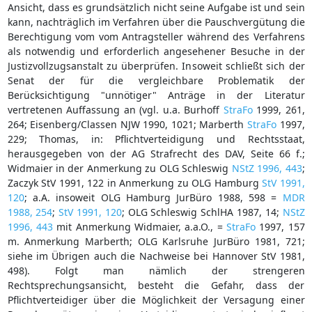
Ansicht, dass es grundsätzlich nicht seine Aufgabe ist und sein
kann, nachträglich im Verfahren über die Pauschvergütung die
Berechtigung vom vom Antragsteller während des Verfahrens
als notwendig und erforderlich angesehener Besuche in der
Justizvollzugsanstalt zu überprüfen. Insoweit schließt sich der
Senat der für die vergleichbare Problematik der
Berücksichtigung "unnötiger" Anträge in der Literatur
vertretenen Auffassung an (vgl. u.a. Burhoff
StraFo
1999, 261,
264; Eisenberg/Classen NJW 1990, 1021; Marberth
StraFo
1997,
229; Thomas, in: Pflichtverteidigung und Rechtsstaat,
herausgegeben von der AG Strafrecht des DAV, Seite 66 f.;
Widmaier in der Anmerkung zu OLG Schleswig
NStZ 1996, 443
;
Zaczyk StV 1991, 122 in Anmerkung zu OLG Hamburg
StV 1991,
120
; a.A. insoweit OLG Hamburg JurBüro 1988, 598 =
MDR
1988, 254
;
StV 1991, 120
; OLG Schleswig SchlHA 1987, 14;
NStZ
1996, 443
mit Anmerkung Widmaier, a.a.O., =
StraFo
1997, 157
m. Anmerkung Marberth; OLG Karlsruhe JurBüro 1981, 721;
siehe im Übrigen auch die Nachweise bei Hannover StV 1981,
498). Folgt man nämlich der strengeren
Rechtsprechungsansicht, besteht die Gefahr, dass der
Pflichtverteidiger über die Möglichkeit der Versagung einer