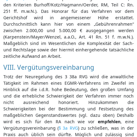
den Kriterien Burhoff/Kotz/Hagmann/Oerder, RM, Teil C: Rn.
251 ff. m.w.N.). Das Honorar für das Verfahren vor dem
Gerichtshof wird in angemessener Höhe erstattet.
Durchschnittlich kann hier von einem „Gebührenrahmen“
zwischen 2.000,00 und 5.000,00 € ausgegangen werden
(Karpenstein/Mayer/Wenzel, a.a.O., Art. 41 Rn. 51 f. m.w.N.).
Maßgeblich sind im Wesentlichen die Komplexität der Sach-
und Rechtslage sowie der hiermit einhergehende tatsächliche
zeitliche Aufwand an Arbeit.
VIII. Vergütungsvereinbarung
Trotz der Neuregelung des 3 38a RVG wird die anwaltliche
Tätigkeit im Rahmen eines EGMR-Verfahrens im Zweifel im
Hinblick auf die i.d.R. hohe Bedeutung, den großen Umfang
und die erhebliche Schwierigkeit der Verfahren immer noch
nicht ausreichend honoriert. Hinzukommen die
Schwierigkeiten bei der Bestimmung und Festsetzung des
maßgeblichen Gegenstandswertes (vgl. dazu oben) Deshalb
wird es sich für den RA nach wie vor
empfehlen
, eine
Vergütungsvereinbarung (
§ 3a RVG
) zu schließen, was in der
Praxis auch üblich sein dürfte. Möglich und zulässig sind