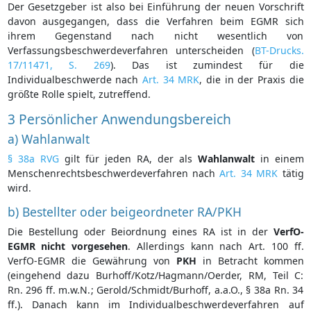
Der Gesetzgeber ist also bei Einführung der neuen Vorschrift
davon ausgegangen, dass die Verfahren beim EGMR sich
ihrem Gegenstand nach nicht wesentlich von
Verfassungsbeschwerdeverfahren unterscheiden (
BT-Drucks.
17/11471, S. 269
). Das ist zumindest für die
Individualbeschwerde nach
Art. 34 MRK
, die in der Praxis die
größte Rolle spielt, zutreffend.
3 Persönlicher Anwendungsbereich
a) Wahlanwalt
§ 38a RVG
gilt für jeden RA, der als
Wahlanwalt
in einem
Menschenrechtsbeschwerdeverfahren nach
Art. 34 MRK
tätig
wird.
b) Bestellter oder beigeordneter RA/PKH
Die Bestellung oder Beiordnung eines RA ist in der
VerfO-
EGMR
nicht
vorgesehen
. Allerdings kann nach Art. 100 ff.
VerfO-EGMR die Gewährung von
PKH
in Betracht kommen
(eingehend dazu Burhoff/Kotz/Hagmann/Oerder, RM, Teil C:
Rn. 296 ff. m.w.N.; Gerold/Schmidt/Burhoff, a.a.O., § 38a Rn. 34
ff.). Danach kann im Individualbeschwerdeverfahren auf