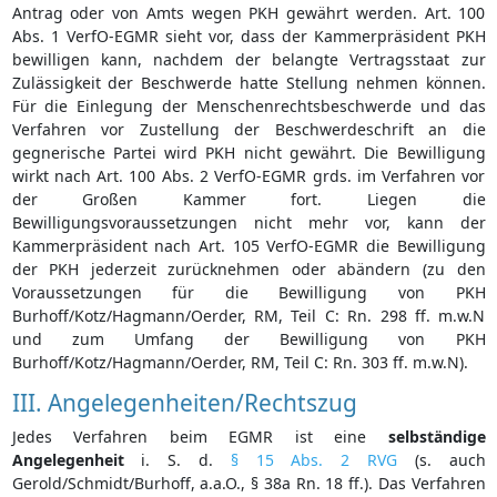
Antrag oder von Amts wegen PKH gewährt werden. Art. 100
Abs. 1 VerfO-EGMR sieht vor, dass der Kammerpräsident PKH
bewilligen kann, nachdem der belangte Vertragsstaat zur
Zulässigkeit der Beschwerde hatte Stellung nehmen können.
Für die Einlegung der Menschenrechtsbeschwerde und das
Verfahren vor Zustellung der Beschwerdeschrift an die
gegnerische Partei wird PKH nicht gewährt. Die Bewilligung
wirkt nach Art. 100 Abs. 2 VerfO-EGMR grds. im Verfahren vor
der Großen Kammer fort. Liegen die
Bewilligungsvoraussetzungen nicht mehr vor, kann der
Kammerpräsident nach Art. 105 VerfO-EGMR die Bewilligung
der PKH jederzeit zurücknehmen oder abändern (zu den
Voraussetzungen für die Bewilligung von PKH
Burhoff/Kotz/Hagmann/Oerder, RM, Teil C: Rn. 298 ff. m.w.N
und zum Umfang der Bewilligung von PKH
Burhoff/Kotz/Hagmann/Oerder, RM, Teil C: Rn. 303 ff. m.w.N).
III. Angelegenheiten/Rechtszug
Jedes Verfahren beim EGMR ist eine
selbständige
Angelegenheit
i. S. d.
§ 15 Abs. 2 RVG
(s. auch
Gerold/Schmidt/Burhoff, a.a.O., § 38a Rn. 18 ff.). Das Verfahren