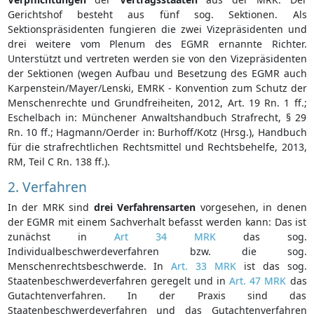
Gerichtshof besteht aus fünf sog. Sektionen. Als
Sektionspräsidenten fungieren die zwei Vizepräsidenten und
drei weitere vom Plenum des EGMR ernannte Richter.
Unterstützt und vertreten werden sie von den Vizepräsidenten
der Sektionen (wegen Aufbau und Besetzung des EGMR auch
Karpenstein/Mayer/Lenski, EMRK - Konvention zum Schutz der
Menschenrechte und Grundfreiheiten, 2012, Art. 19 Rn. 1 ff.;
Eschelbach in: Münchener Anwaltshandbuch Strafrecht, § 29
Rn. 10 ff.; Hagmann/Oerder in: Burhoff/Kotz (Hrsg.), Handbuch
für die strafrechtlichen Rechtsmittel und Rechtsbehelfe, 2013,
RM, Teil C Rn. 138 ff.).
2. Verfahren
In der MRK sind
drei Verfahrensarten
vorgesehen, in denen
der EGMR mit einem Sachverhalt befasst werden kann: Das ist
zunächst in
Art 34 MRK
das sog.
Individualbeschwerdeverfahren bzw. die sog.
Menschenrechtsbeschwerde. In
Art. 33 MRK
ist das sog.
Staatenbeschwerdeverfahren geregelt und in
Art. 47 MRK
das
Gutachtenverfahren. In der Praxis sind das
Staatenbeschwerdeverfahren und das Gutachtenverfahren