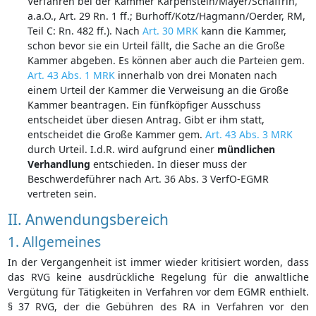
Verfahren bei der Kammer Karpenstein/Mayer/Schaffrin,
a.a.O., Art. 29 Rn. 1 ff.; Burhoff/Kotz/Hagmann/Oerder, RM,
Teil C: Rn. 482 ff.). Nach
Art. 30 MRK
kann die Kammer,
schon bevor sie ein Urteil fällt, die Sache an die Große
Kammer abgeben. Es können aber auch die Parteien gem.
Art. 43 Abs. 1 MRK
innerhalb von drei Monaten nach
einem Urteil der Kammer die Verweisung an die Große
Kammer beantragen. Ein fünfköpfiger Ausschuss
entscheidet über diesen Antrag. Gibt er ihm statt,
entscheidet die Große Kammer gem.
Art. 43 Abs. 3 MRK
durch Urteil. I.d.R. wird aufgrund einer
mündlichen
Verhandlung
entschieden. In dieser muss der
Beschwerdeführer nach Art. 36 Abs. 3 VerfO-EGMR
vertreten sein.
II. Anwendungsbereich
1. Allgemeines
In der Vergangenheit ist immer wieder kritisiert worden, dass
das RVG keine ausdrückliche Regelung für die anwaltliche
Vergütung für Tätigkeiten in Verfahren vor dem EGMR enthielt.
§ 37 RVG, der die Gebühren des RA in Verfahren vor den