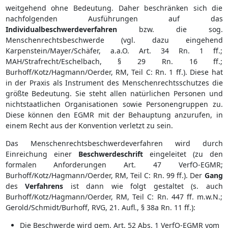
weitgehend ohne Bedeutung. Daher beschränken sich die
nachfolgenden Ausführungen auf das
Individualbeschwerdeverfahren
bzw. die sog.
Menschenrechtsbeschwerde (vgl. dazu eingehend
Karpenstein/Mayer/Schäfer, a.a.O. Art. 34 Rn. 1 ff.;
MAH/Strafrecht/Eschelbach, § 29 Rn. 16 ff.;
Burhoff/Kotz/Hagmann/Oerder, RM, Teil C: Rn. 1 ff.). Diese hat
in der Praxis als Instrument des Menschenrechtsschutzes die
größte Bedeutung. Sie steht allen natürlichen Personen und
nichtstaatlichen Organisationen sowie Personengruppen zu.
Diese können den EGMR mit der Behauptung anzurufen, in
einem Recht aus der Konvention verletzt zu sein.
Das Menschenrechtsbeschwerdeverfahren wird durch
Einreichung einer
Beschwerdeschrift
eingeleitet (zu den
formalen Anforderungen Art. 47 VerfO-EGMR;
Burhoff/Kotz/Hagmann/Oerder, RM, Teil C: Rn. 99 ff.). Der
Gang
des
Verfahrens
ist dann wie folgt gestaltet (s. auch
Burhoff/Kotz/Hagmann/Oerder, RM, Teil C: Rn. 447 ff. m.w.N.;
Gerold/Schmidt/Burhoff, RVG, 21. Aufl., § 38a Rn. 11 ff.):
Die Beschwerde wird gem. Art. 52 Abs. 1 VerfO-EGMR vom