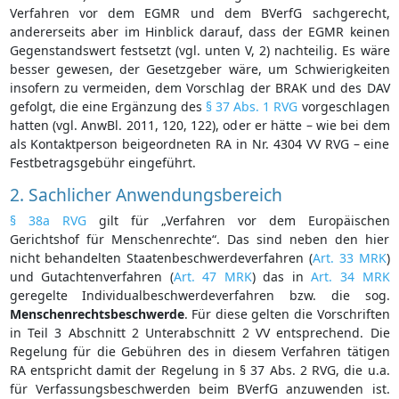
Verfahren vor dem EGMR und dem BVerfG sachgerecht,
andererseits aber im Hinblick darauf, dass der EGMR keinen
Gegenstandswert festsetzt (vgl. unten V, 2) nachteilig. Es wäre
besser gewesen, der Gesetzgeber wäre, um Schwierigkeiten
insofern zu vermeiden, dem Vorschlag der BRAK und des DAV
gefolgt, die eine Ergänzung des
§ 37 Abs. 1 RVG
vorgeschlagen
hatten (vgl. AnwBl. 2011, 120, 122), oder er hätte – wie bei dem
als Kontaktperson beigeordneten RA in Nr. 4304 VV RVG – eine
Festbetragsgebühr eingeführt.
2. Sachlicher Anwendungsbereich
§ 38a RVG
gilt für „Verfahren vor dem Europäischen
Gerichtshof für Menschenrechte“. Das sind neben den hier
nicht behandelten Staatenbeschwerdeverfahren (
Art. 33 MRK
)
und Gutachtenverfahren (
Art. 47 MRK
) das in
Art. 34 MRK
geregelte Individualbeschwerdeverfahren bzw. die sog.
Menschenrechtsbeschwerde
. Für diese gelten die Vorschriften
in Teil 3 Abschnitt 2 Unterabschnitt 2 VV entsprechend. Die
Regelung für die Gebühren des in diesem Verfahren tätigen
RA entspricht damit der Regelung in § 37 Abs. 2 RVG, die u.a.
für Verfassungsbeschwerden beim BVerfG anzuwenden ist.