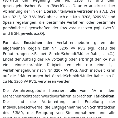
Wortlaut der Regelung der Nr. 3208 VV und dem
gesetzgeberischen Willen (BVerfG, a.a.O. unter ausdrücklicher
Ablehnung der in der Literatur teilweise vertretenen a.A.). Die
Nrn. 3212, 3213 VV RVG, aber auch die Nrn. 3208, 3209 VV sind
Spezialregelungen, die bestimmte Verfahren oder bestimmte
persönliche Eigenschaften der RAs voraussetzen (vgl. BVerfG
und BGH, jeweils a.a.O).
Für das
Entstehen
der Verfahrensgebühr gelten die
allgemeinen Regeln zur Nr. 3206 VV RVG (vgl. dazu die
Erläuterungen z.B. bei Gerold/Schmidt/Müller-Rabe, a.a.O.).
Endet der Auftrag des RA vorzeitig oder erbringt der RA nur
eine eingeschränkte Tätigkeit, entsteht nur eine 1,1-
Verfahrensgebühr nach Nr. 3207 VV RVG. Auch insoweit kann
auf die Erläuterungen bei Gerold/Schmidt/Müller-Rabe, a.a.O.
zu Nr. 3206 VV RVG, verwiesen werden.
Die Verfahrensgebühr honoriert
alle
vom RA in dem
Menschenrechtsbeschwerdeverfahren erbrachten
Tätigkeiten
.
Dies sind die Vorbereitung und Erstellung der
Individualbeschwerde, die Entgegennahme von Schriftstücken
des EGMR, die Fertigung von Stellungnahmen und alle