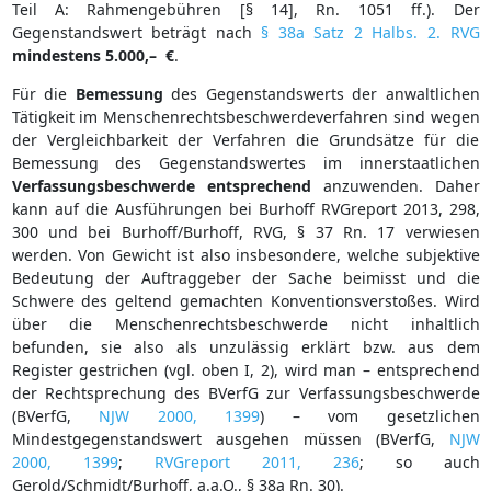
Teil A: Rahmengebühren [§ 14], Rn. 1051 ff.). Der
Gegenstandswert beträgt nach
§ 38a Satz 2 Halbs. 2. RVG
mindestens 5.000,– €
.
Für die
Bemessung
des Gegenstandswerts der anwaltlichen
Tätigkeit im Menschenrechtsbeschwerdeverfahren sind wegen
der Vergleichbarkeit der Verfahren die Grundsätze für die
Bemessung des Gegenstandswertes im innerstaatlichen
Verfassungsbeschwerde entsprechend
anzuwenden. Daher
kann auf die Ausführungen bei Burhoff RVGreport 2013, 298,
300 und bei Burhoff/Burhoff, RVG, § 37 Rn. 17 verwiesen
werden. Von Gewicht ist also insbesondere, welche subjektive
Bedeutung der Auftraggeber der Sache beimisst und die
Schwere des geltend gemachten Konventionsverstoßes. Wird
über die Menschenrechtsbeschwerde nicht inhaltlich
befunden, sie also als unzulässig erklärt bzw. aus dem
Register gestrichen (vgl. oben I, 2), wird man – entsprechend
der Rechtsprechung des BVerfG zur Verfassungsbeschwerde
(BVerfG,
NJW 2000, 1399
) – vom gesetzlichen
Mindestgegenstandswert ausgehen müssen (BVerfG,
NJW
2000, 1399
;
RVGreport 2011, 236
; so auch
Gerold/Schmidt/Burhoff, a.a.O., § 38a Rn. 30).