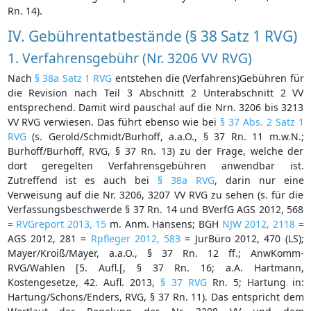
Rn. 14).
IV. Gebührentatbestände (§ 38 Satz 1 RVG)
1. Verfahrensgebühr (Nr. 3206 VV RVG)
Nach
§ 38a Satz 1 RVG
entstehen die (Verfahrens)Gebühren für
die Revision nach Teil 3 Abschnitt 2 Unterabschnitt 2 VV
entsprechend. Damit wird pauschal auf die Nrn. 3206 bis 3213
VV RVG verwiesen. Das führt ebenso wie bei
§ 37 Abs. 2 Satz 1
RVG
(s. Gerold/Schmidt/Burhoff, a.a.O., § 37 Rn. 11 m.w.N.;
Burhoff/Burhoff, RVG, § 37 Rn. 13) zu der Frage, welche der
dort geregelten Verfahrensgebühren anwendbar ist.
Zutreffend ist es auch bei
§ 38a RVG
, darin nur eine
Verweisung auf die Nr. 3206, 3207 VV RVG zu sehen (s. für die
Verfassungsbeschwerde § 37 Rn. 14 und BVerfG AGS 2012, 568
=
RVGreport 2013, 15
m. Anm. Hansens; BGH
NJW 2012, 2118
=
AGS 2012, 281 =
Rpfleger 2012, 583
= JurBüro 2012, 470 (LS);
Mayer/Kroiß/Mayer, a.a.O., § 37 Rn. 12 ff.; AnwKomm-
RVG/Wahlen [5. Aufl.[, § 37 Rn. 16; a.A. Hartmann,
Kostengesetze, 42. Aufl. 2013,
§ 37 RVG
Rn. 5; Hartung in:
Hartung/Schons/Enders, RVG, § 37 Rn. 11). Das entspricht dem