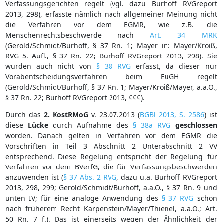
Verfassungsgerichten regelt (vgl. dazu Burhoff RVGreport
2013, 298), erfasste nämlich nach allgemeiner Meinung nicht
die Verfahren vor dem EGMR, wie z.B. die
Menschenrechtsbeschwerde nach
Art. 34 MRK
(Gerold/Schmidt/Burhoff, § 37 Rn. 1; Mayer in: Mayer/Kroiß,
RVG 5. Aufl., § 37 Rn. 22; Burhoff RVGreport 2013, 298). Sie
wurden auch nicht von
§ 38 RVG
erfasst, da dieser nur
Vorabentscheidungsverfahren beim EuGH regelt
(Gerold/Schmidt/Burhoff, § 37 Rn. 1; Mayer/Kroiß/Mayer, a.a.O.,
§ 37 Rn. 22; Burhoff RVGreport 2013, ¢¢¢).
Durch das
2. KostRMoG
v. 23.07.2013 (
BGBl 2013, S. 2586
) ist
diese
Lücke
durch Aufnahme des
§ 38a RVG
geschlossen
worden. Danach gelten in Verfahren vor dem EGMR die
Vorschriften in Teil 3 Abschnitt 2 Unterabschnitt 2 VV
entsprechend. Diese Regelung entspricht der Regelung für
Verfahren vor dem BVerfG, die für Verfassungsbeschwerden
anzuwenden ist (
§ 37 Abs. 2 RVG
, dazu u.a. Burhoff RVGreport
2013, 298, 299; Gerold/Schmidt/Burhoff, a.a.O., § 37 Rn. 9 und
unten IV; für eine analoge Anwendung des
§ 37 RVG
schon
nach früherem Recht Karpenstein/Mayer/Thienel, a.a.O.; Art.
50 Rn. 7 f.). Das ist einerseits wegen der Ähnlichkeit der