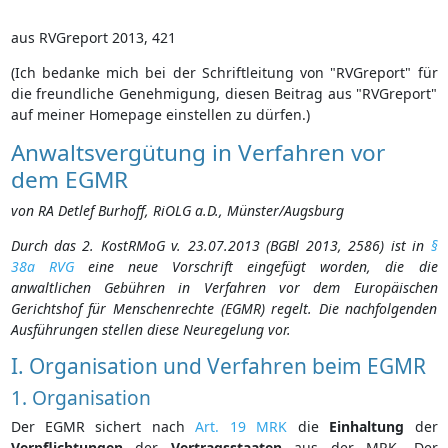
aus RVGreport 2013, 421
(Ich bedanke mich bei der Schriftleitung von "RVGreport" für
die freundliche Genehmigung, diesen Beitrag aus "RVGreport"
auf meiner Homepage einstellen zu dürfen.)
Anwaltsvergütung in Verfahren vor
dem EGMR
von RA Detlef Burhoff, RiOLG a.D., Münster/Augsburg
Durch das
2. KostRMoG v. 23.07.2013 (BGBl 2013, 2586
)
ist in
§
38a RVG
eine neue Vorschrift eingefügt worden, die die
anwaltlichen Gebühren in Verfahren vor dem Europäischen
Gerichtshof für Menschenrechte (EGMR) regelt. Die nachfolgenden
Ausführungen stellen diese Neuregelung vor.
I. Organisation und Verfahren beim EGMR
1. Organisation
Der EGMR sichert nach
Art. 19 MRK
die
Einhaltung
der
Verpflichtungen
der
Vertragsstaaten
aus der MRK. Der