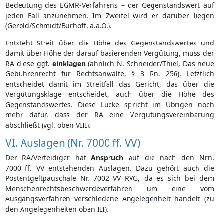
Bedeutung des EGMR-Verfahrens – der Gegenstandswert auf
jeden Fall anzunehmen. Im Zweifel wird er darüber liegen
(Gerold/Schmidt/Burhoff, a.a.O.).
Entsteht Streit über die Höhe des Gegenstandswertes und
damit über Höhe der darauf basierenden Vergütung, muss der
RA diese ggf.
einklagen
(ähnlich N. Schneider/Thiel, Das neue
Gebührenrecht für Rechtsanwälte, § 3 Rn. 256). Letztlich
entscheidet damit im Streitfall das Gericht, das über die
Vergütungsklage entscheidet, auch über die Höhe des
Gegenstandswertes. Diese Lücke spricht im Übrigen noch
mehr dafür, dass der RA eine Vergütungsvereinbarung
abschließt (vgl. oben VIII).
VI. Auslagen (Nr. 7000 ff. VV)
Der RA/Verteidiger hat
Anspruch
auf die nach den Nrn.
7000 ff. VV entstehenden Auslagen. Dazu gehört auch die
Postentgeltpauschale Nr. 7002 VV RVG, da es sich bei dem
Menschenrechtsbeschwerdeverfahren um eine vom
Ausgangsverfahren verschiedene Angelegenheit handelt (zu
den Angelegenheiten oben III).