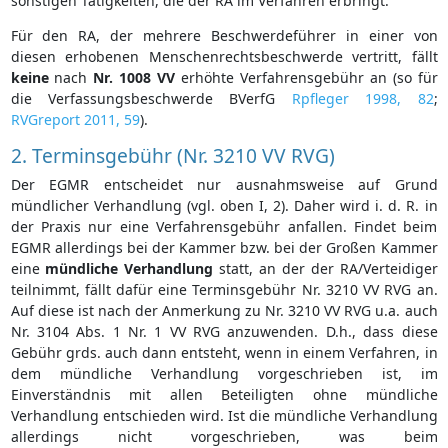
sonstigen Tätigkeiten, die der RA im Verfahren erbringt.
Für den RA, der mehrere Beschwerdeführer in einer von
diesen erhobenen Menschenrechtsbeschwerde vertritt, fällt
keine
nach
Nr. 1008 VV
erhöhte Verfahrensgebühr an (so für
die Verfassungsbeschwerde BVerfG
Rpfleger 1998, 82
;
RVGreport 2011, 59
).
2. Terminsgebühr (Nr. 3210 VV RVG)
Der EGMR entscheidet nur ausnahmsweise auf Grund
mündlicher Verhandlung (vgl. oben I, 2). Daher wird i. d. R. in
der Praxis nur eine Verfahrensgebühr anfallen. Findet beim
EGMR allerdings bei der Kammer bzw. bei der Großen Kammer
eine
mündliche Verhandlung
statt, an der der RA/Verteidiger
teilnimmt, fällt dafür eine Terminsgebühr Nr. 3210 VV RVG an.
Auf diese ist nach der Anmerkung zu Nr. 3210 VV RVG u.a. auch
Nr. 3104 Abs. 1 Nr. 1 VV RVG anzuwenden. D.h., dass diese
Gebühr grds. auch dann entsteht, wenn in einem Verfahren, in
dem mündliche Verhandlung vorgeschrieben ist, im
Einverständnis mit allen Beteiligten ohne mündliche
Verhandlung entschieden wird. Ist die mündliche Verhandlung
allerdings nicht vorgeschrieben, was beim