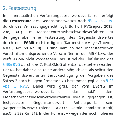
2. Festsetzung
Im innerstaatlichen Verfassungsbeschwerdeverfahren erfolgt
die
Festsetzung
des Gegenstandswertes nach
§§ 32
,
33 RVG
durch das Verfassungsgericht (vgl. Burhoff RVGreport 2013,
298, 301). Im Menschenrechtsbeschwerdeverfahren ist
demgegenüber eine Festsetzung des Gegenstandswertes
durch den
EGMR
nicht möglich
(Karpenstein/Mayer/Thienel,
a.a.O., Art. 50 Rn. 8). Es sind nämlich den innerstaatlichen
Vorschriften entsprechende Vorschriften in der MRK bzw. der
VerfO-EGMR nicht vorgesehen. Das ist bei der Einführung des
§ 38a RVG
durch das 2. KostRMoG offenbar übersehen worden.
Der RA hat daher also keine andere Möglichkeit, als selbst den
Gegenstandswert unter Berücksichtigung der Vorgaben des
Satzes 2 nach billigem Ermessen zu bestimmen (vgl. auch
§ 23
Abs. 3 RVG
). Dabei wird grds. der vom BVerfG im
Verfassungsbeschwerdeverfahren, das i.d.R. dem
Menschenrechtsbeschwerdeverfahren voraus gegangen ist,
festgesetzte Gegenstandswert Anhaltspunkt sein
(Karpenstein/Mayer/Thienel, a.a.O.; Gerold/Schmidt/Burhoff,
a.a.O., § 38a Rn. 31). In der Höhe ist – wegen der noch höheren