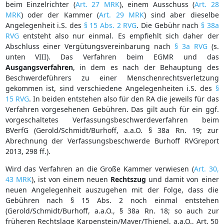
beim Einzelrichter (
Art. 27 MRK
), einem Ausschuss (
Art. 28
MRK
) oder der Kammer (
Art. 29 MRK
) sind aber dieselbe
Angelegenheit i.S. des
§ 15 Abs. 2 RVG
. Die Gebühr nach
§ 38a
RVG
entsteht also nur einmal. Es empfiehlt sich daher der
Abschluss einer Vergütungsvereinbarung nach
§ 3a RVG
(s.
unten VIII). Das Verfahren beim EGMR und das
Ausgangsverfahren
, in dem es nach der Behauptung des
Beschwerdeführers zu einer Menschenrechtsverletzung
gekommen ist, sind verschiedene Angelegenheiten i.S. des
§
15 RVG
. In beiden entstehen also für den RA die jeweils für das
Verfahren vorgesehenen Gebühren. Das gilt auch für ein ggf.
vorgeschaltetes Verfassungsbeschwerdeverfahren beim
BVerfG (Gerold/Schmidt/Burhoff, a.a.O. § 38a Rn. 19; zur
Abrechnung der Verfassungsbeschwerde Burhoff RVGreport
2013, 298 ff.).
Wird das Verfahren an die Große Kammer verwiesen (
Art. 30,
43 MRK
), ist von einem neuen
Rechtszug
und damit von einer
neuen Angelegenheit auszugehen mit der Folge, dass die
Gebühren nach § 15 Abs. 2 noch einmal entstehen
(Gerold/Schmidt/Burhoff, a.a.O., § 38a Rn. 18; so auch zur
früheren Rechtslage Karpenstein/Mayer/Thienel, a.a.O., Art. 50