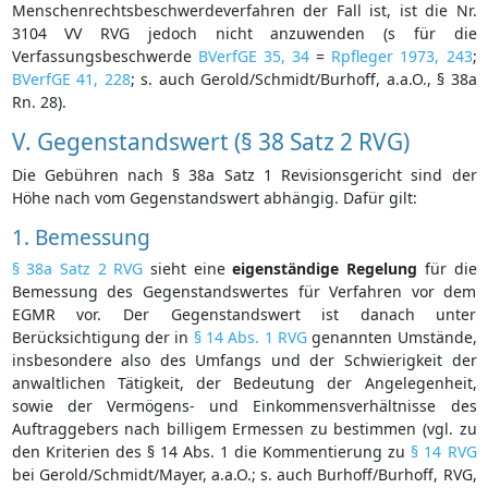
Menschenrechtsbeschwerdeverfahren der Fall ist, ist die Nr.
3104 VV RVG jedoch nicht anzuwenden (s für die
Verfassungsbeschwerde
BVerfGE 35, 34
=
Rpfleger 1973, 243
;
BVerfGE 41, 228
; s. auch Gerold/Schmidt/Burhoff, a.a.O., § 38a
Rn. 28).
V.
Gegenstandswert (§ 38 Satz 2 RVG)
Die Gebühren nach § 38a Satz 1 Revisionsgericht sind der
Höhe nach vom Gegenstandswert abhängig. Dafür gilt:
1. Bemessung
§ 38a Satz 2 RVG
sieht eine
eigenständige Regelung
für die
Bemessung des Gegenstandswertes für Verfahren vor dem
EGMR vor. Der Gegenstandswert ist danach unter
Berücksichtigung der in
§ 14 Abs. 1 RVG
genannten Umstände,
insbesondere also des Umfangs und der Schwierigkeit der
anwaltlichen Tätigkeit, der Bedeutung der Angelegenheit,
sowie der Vermögens- und Einkommensverhältnisse des
Auftraggebers nach billigem Ermessen zu bestimmen (vgl. zu
den Kriterien des § 14 Abs. 1 die Kommentierung zu
§ 14 RVG
bei Gerold/Schmidt/Mayer, a.a.O.; s. auch Burhoff/Burhoff, RVG,