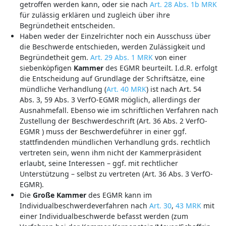
getroffen werden kann, oder sie nach
Art. 28 Abs. 1b MRK
für zulässig erklären und zugleich über ihre
Begründetheit entscheiden.
Haben weder der Einzelrichter noch ein Ausschuss über
die Beschwerde entschieden, werden Zulässigkeit und
Begründetheit gem.
Art. 29 Abs. 1 MRK
von einer
siebenköpfigen
Kammer
des EGMR beurteilt. I.d.R. erfolgt
die Entscheidung auf Grundlage der Schriftsätze, eine
mündliche Verhandlung (
Art. 40 MRK
) ist nach Art. 54
Abs. 3, 59 Abs. 3 VerfO-EGMR möglich, allerdings der
Ausnahmefall. Ebenso wie im schriftlichen Verfahren nach
Zustellung der Beschwerdeschrift (Art. 36 Abs. 2 VerfO-
EGMR ) muss der Beschwerdeführer in einer ggf.
stattfindenden mündlichen Verhandlung grds. rechtlich
vertreten sein, wenn ihm nicht der Kammerpräsident
erlaubt, seine Interessen – ggf. mit rechtlicher
Unterstützung – selbst zu vertreten (Art. 36 Abs. 3 VerfO-
EGMR).
Die
Große Kammer
des EGMR kann im
Individualbeschwerdeverfahren nach
Art. 30
,
43 MRK
mit
einer Individualbeschwerde befasst werden (zum