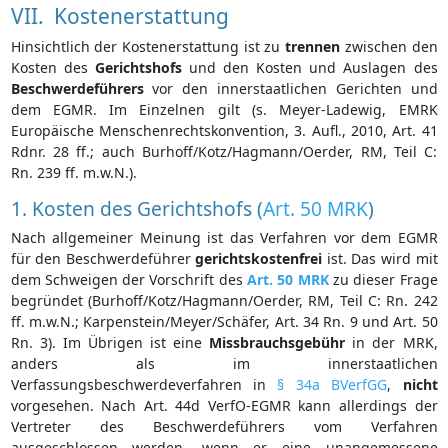
VII. Kostenerstattung
Hinsichtlich der Kostenerstattung ist zu
trennen
zwischen den
Kosten des
Gerichtshofs
und den Kosten und Auslagen des
Beschwerdeführers
vor den innerstaatlichen Gerichten und
dem EGMR. Im Einzelnen gilt (s. Meyer-Ladewig, EMRK
Europäische Menschenrechtskonvention, 3. Aufl., 2010, Art. 41
Rdnr. 28 ff.; auch Burhoff/Kotz/Hagmann/Oerder, RM, Teil C:
Rn. 239 ff. m.w.N.).
1. Kosten des Gerichtshofs (
Art. 50 MRK
)
Nach allgemeiner Meinung ist das Verfahren vor dem EGMR
für den Beschwerdeführer
gerichtskostenfrei
ist. Das wird mit
dem Schweigen der Vorschrift des
Art. 50 MRK
zu dieser Frage
begründet (Burhoff/Kotz/Hagmann/Oerder, RM, Teil C: Rn. 242
ff. m.w.N.; Karpenstein/Meyer/Schäfer, Art. 34 Rn. 9 und Art. 50
Rn. 3). Im Übrigen ist eine
Missbrauchsgebühr
in der MRK,
anders als im innerstaatlichen
Verfassungsbeschwerdeverfahren in
§ 34a BVerfGG
,
nicht
vorgesehen. Nach Art. 44d VerfO-EGMR kann allerdings der
Vertreter des Beschwerdeführers vom Verfahren
ausgeschlossen werden, wenn er eine unangemessene