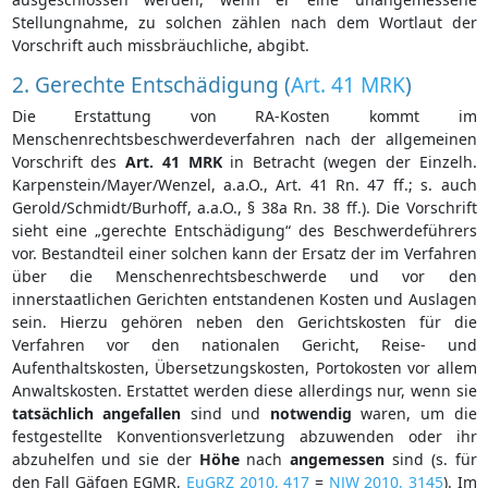
Stellungnahme, zu solchen zählen nach dem Wortlaut der
Vorschrift auch missbräuchliche, abgibt.
2. Gerechte Entschädigung (
Art. 41 MRK
)
Die Erstattung von RA-Kosten kommt im
Menschenrechtsbeschwerdeverfahren nach der allgemeinen
Vorschrift des
Art. 41 MRK
in Betracht (wegen der Einzelh.
Karpenstein/Mayer/Wenzel, a.a.O., Art. 41 Rn. 47 ff.; s. auch
Gerold/Schmidt/Burhoff, a.a.O., § 38a Rn. 38 ff.). Die Vorschrift
sieht eine „gerechte Entschädigung“ des Beschwerdeführers
vor. Bestandteil einer solchen kann der Ersatz der im Verfahren
über die Menschenrechtsbeschwerde und vor den
innerstaatlichen Gerichten entstandenen Kosten und Auslagen
sein. Hierzu gehören neben den Gerichtskosten für die
Verfahren vor den nationalen Gericht, Reise- und
Aufenthaltskosten, Übersetzungskosten, Portokosten vor allem
Anwaltskosten. Erstattet werden diese allerdings nur, wenn sie
tatsächlich angefallen
sind und
notwendig
waren, um die
festgestellte Konventionsverletzung abzuwenden oder ihr
abzuhelfen und sie der
Höhe
nach
angemessen
sind (s. für
den Fall Gäfgen EGMR,
EuGRZ 2010, 417
=
NJW 2010, 3145
). Im