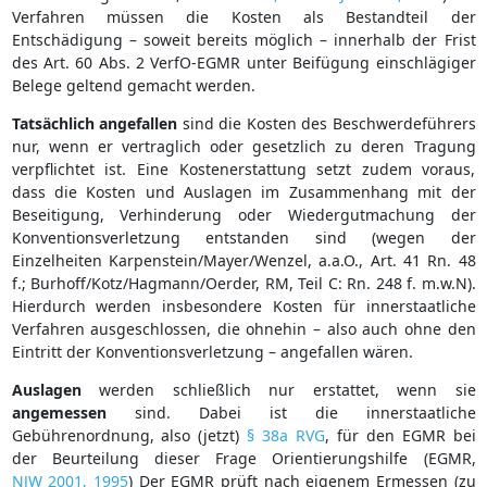
Verfahren müssen die Kosten als Bestandteil der
Entschädigung – soweit bereits möglich – innerhalb der Frist
des Art. 60 Abs. 2 VerfO-EGMR unter Beifügung einschlägiger
Belege geltend gemacht werden.
Tatsächlich angefallen
sind die Kosten des Beschwerdeführers
nur, wenn er vertraglich oder gesetzlich zu deren Tragung
verpflichtet ist. Eine Kostenerstattung setzt zudem voraus,
dass die Kosten und Auslagen im Zusammenhang mit der
Beseitigung, Verhinderung oder Wiedergutmachung der
Konventionsverletzung entstanden sind (wegen der
Einzelheiten Karpenstein/Mayer/Wenzel, a.a.O., Art. 41 Rn. 48
f.; Burhoff/Kotz/Hagmann/Oerder, RM, Teil C: Rn. 248 f. m.w.N).
Hierdurch werden insbesondere Kosten für innerstaatliche
Verfahren ausgeschlossen, die ohnehin – also auch ohne den
Eintritt der Konventionsverletzung – angefallen wären.
Auslagen
werden schließlich nur erstattet, wenn sie
angemessen
sind. Dabei ist die innerstaatliche
Gebührenordnung, also (jetzt)
§ 38a RVG
, für den EGMR bei
der Beurteilung dieser Frage Orientierungshilfe (EGMR,
NJW 2001, 1995
) Der EGMR prüft nach eigenem Ermessen (zu