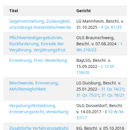
Titel
Gericht
Gegenvorstellung, Zulässigkeit,
LG Mannheim, Beschl. v.
unzulässige Kostenbeschwerde
31.10.2025 -
4 Qs 61/25
Pflichtverteidigergebühren,
OLG Braunschweig,
Rückforderung, Einrede der
Beschl. v. 07.08.2024 -
1
Verjährung, Verjährungsfrist
Ws 210/23
Erinnerung, Frist, Verwirkung
BayLSG, Beschl. v.
15.09.2022 -
L 12 SF
159/20
Beschwerde, Erinnerung,
LG Duisburg, Beschl. v.
Abhilfemöglichkeit
25.01.2022 -
31 Qs 74/21
;
31 Qs 75/21
;
31 Qs 76/21
Vergütungsfestsetzung,
OLG Düsseldorf, Beschl.
Erinnerungsrecht, Verwirkung
v. 14.03.2017 - I-
10 W 36-
37/17
Zusätzliche Verfahrensgebühr,
KG, Beschl. v. 05.10.2016