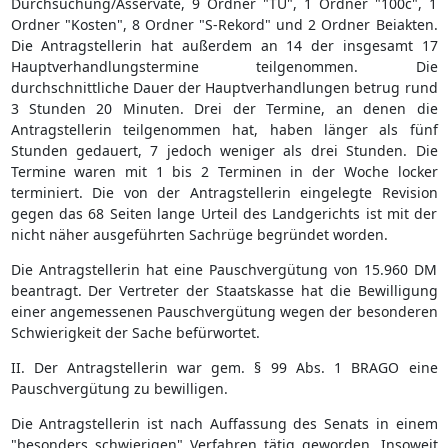
Durchsuchung/Asservate, 9 Ordner "TÜ", 1 Ordner "100c", 1
Ordner "Kosten", 8 Ordner "S-Rekord" und 2 Ordner Beiakten.
Die Antragstellerin hat außerdem an 14 der insgesamt 17
Hauptverhandlungstermine teilgenommen. Die
durchschnittliche Dauer der Hauptverhandlungen betrug rund
3 Stunden 20 Minuten. Drei der Termine, an denen die
Antragstellerin teilgenommen hat, haben länger als fünf
Stunden gedauert, 7 jedoch weniger als drei Stunden. Die
Termine waren mit 1 bis 2 Terminen in der Woche locker
terminiert. Die von der Antragstellerin eingelegte Revision
gegen das 68 Seiten lange Urteil des Landgerichts ist mit der
nicht näher ausgeführten Sachrüge begründet worden.
Die Antragstellerin hat eine Pauschvergütung von 15.960 DM
beantragt. Der Vertreter der Staatskasse hat die Bewilligung
einer angemessenen Pauschvergütung wegen der besonderen
Schwierigkeit der Sache befürwortet.
II. Der Antragstellerin war gem. § 99 Abs. 1 BRAGO eine
Pauschvergütung zu bewilligen.
Die Antragstellerin ist nach Auffassung des Senats in einem
"besonders schwierigen" Verfahren tätig geworden. Insoweit