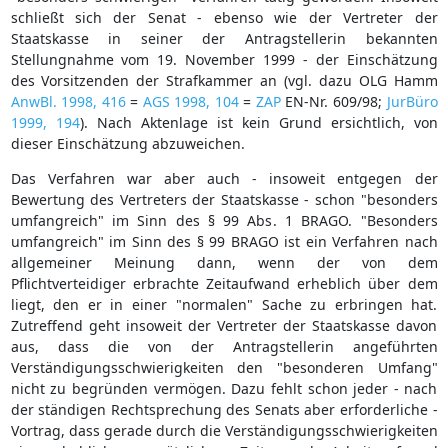
schließt sich der Senat - ebenso wie der Vertreter der
Staatskasse in seiner der Antragstellerin bekannten
Stellungnahme vom 19. November 1999 - der Einschätzung
des Vorsitzenden der Strafkammer an (vgl. dazu OLG Hamm
AnwBl. 1998, 416
=
AGS 1998, 104
=
ZAP
EN-Nr. 609/98;
JurBüro
1999, 194
). Nach Aktenlage ist kein Grund ersichtlich, von
dieser Einschätzung abzuweichen.
Das Verfahren war aber auch - insoweit entgegen der
Bewertung des Vertreters der Staatskasse - schon "besonders
umfangreich" im Sinn des § 99 Abs. 1 BRAGO. "Besonders
umfangreich" im Sinn des § 99 BRAGO ist ein Verfahren nach
allgemeiner Meinung dann, wenn der von dem
Pflichtverteidiger erbrachte Zeitaufwand erheblich über dem
liegt, den er in einer "normalen" Sache zu erbringen hat.
Zutreffend geht insoweit der Vertreter der Staatskasse davon
aus, dass die von der Antragstellerin angeführten
Verständigungsschwierigkeiten den "besonderen Umfang"
nicht zu begründen vermögen. Dazu fehlt schon jeder - nach
der ständigen Rechtsprechung des Senats aber erforderliche -
Vortrag, dass gerade durch die Verständigungsschwierigkeiten